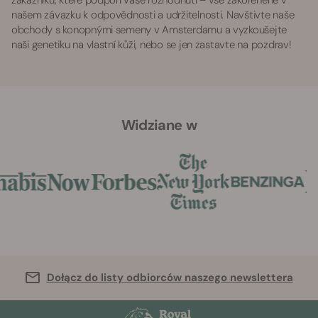
zákazníků, které podpoří vaše rozhodnutí – vše zakořeněné v
našem závazku k odpovědnosti a udržitelnosti. Navštivte naše
obchody s konopnými semeny v Amsterdamu a vyzkoušejte
naši genetiku na vlastní kůži, nebo se jen zastavte na pozdrav!
Widziane w
Dołącz do listy odbiorców naszego newslettera