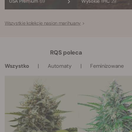
USA Premium
69
Wysokie THC
29
Wszystkie kolekcje nasion marihuany
RQS poleca
Wszystko
Automaty
Feminizowane