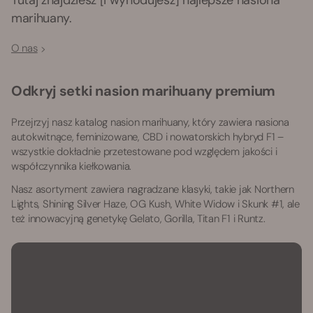
Tutaj znajdziesz [i wyhodujesz] najlepsze nasiona
marihuany.
O nas
Odkryj setki nasion marihuany premium
Przejrzyj nasz katalog nasion marihuany, który zawiera nasiona
autokwitnące, feminizowane, CBD i nowatorskich hybryd F1 –
wszystkie dokładnie przetestowane pod względem jakości i
współczynnika kiełkowania.
Nasz asortyment zawiera nagradzane klasyki, takie jak Northern
Lights, Shining Silver Haze, OG Kush, White Widow i Skunk #1, ale
też innowacyjną genetykę Gelato, Gorilla, Titan F1 i Runtz.