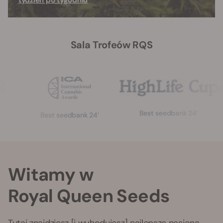
tydzień po tygodniu
Sala Trofeów RQS
Best seedbank 24’
Best seedbank 24’
Witamy w
Royal Queen Seeds