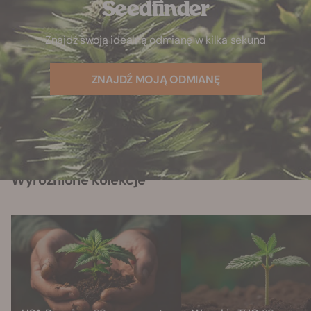
Seedfinder
Znajdź swoją idealną odmianę w kilka sekund
ZNAJDŹ MOJĄ ODMIANĘ
Wyróżnione kolekcje