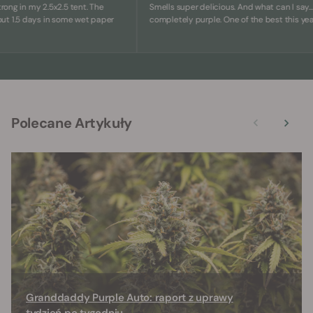
 in my 2.5x2.5 tent. The
Smells super delicious. And what can I say... She's
5 days in some wet paper
completely purple. One of the best this year.
Polecane Artykuły
Granddaddy Purple Auto: raport z uprawy