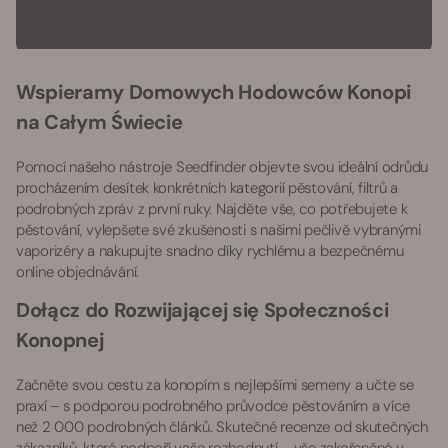
Wspieramy Domowych Hodowców Konopi
na Całym Świecie
Pomocí našeho nástroje Seedfinder objevte svou ideální odrůdu
procházením desítek konkrétních kategorií pěstování, filtrů a
podrobných zpráv z první ruky. Najděte vše, co potřebujete k
pěstování, vylepšete své zkušenosti s našimi pečlivě vybranými
vaporizéry a nakupujte snadno díky rychlému a bezpečnému
online objednávání.
Dołącz do Rozwijającej się Społeczności
Konopnej
Začněte svou cestu za konopím s nejlepšími semeny a učte se
praxí – s podporou podrobného průvodce pěstováním a více
než 2 000 podrobných článků. Skutečné recenze od skutečných