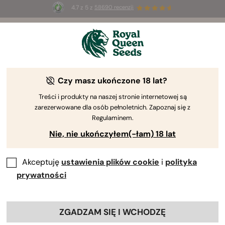
4.7 z 5 z
58690 recenzji
Welcome
to
Royal
Czy masz ukończone 18 lat?
Queen
Nasiona marihuany
Seeds
Treści i produkty na naszej stronie internetowej są
zarezerwowane dla osób pełnoletnich. Zapoznaj się z
premium
Regulaminem.
Nie, nie ukończyłem(-łam) 18 lat
Odkryj naszą starannie wybraną kolekcję nasion Autoflower,
Feminizowanych, CBD i Hybryd F1, uprawianych organicznie i o
optymalnej zdolności kiełkowania.
Akceptuję
ustawienia plików cookie
i
polityka
prywatności
PRZEGLĄDAJ KATALOG
ZGADZAM SIĘ I WCHODZĘ