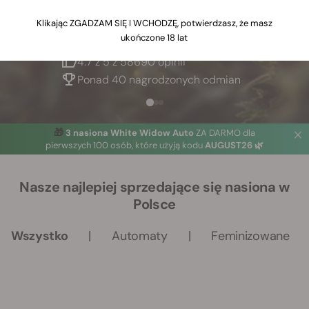
Klikając ZGADZAM SIĘ I WCHODZĘ, potwierdzasz, że masz
ukończone 18 lat
Największy bank nasion w Europie
4.7 z 5 z 58690 opinii
Ponad 40 nagrodzonych odmian
🎁
3 nasiona White Widow Auto
ZA DARMO dla
pierwszych 100 osób, które użyją kodu
AUGUST26 🌿
Nasze najlepiej sprzedające się nasiona w
Polsce
Wszystko
Automaty
Feminizowane