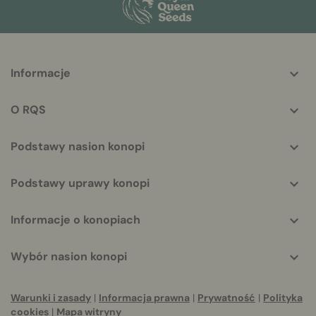
More
Informacje
helpful
info
O RQS
Podstawy nasion konopi
Podstawy uprawy konopi
Informacje o konopiach
Wybór nasion konopi
Warunki i zasady
|
Informacja prawna
|
Prywatność
|
Polityka
cookies
|
Mapa witryny