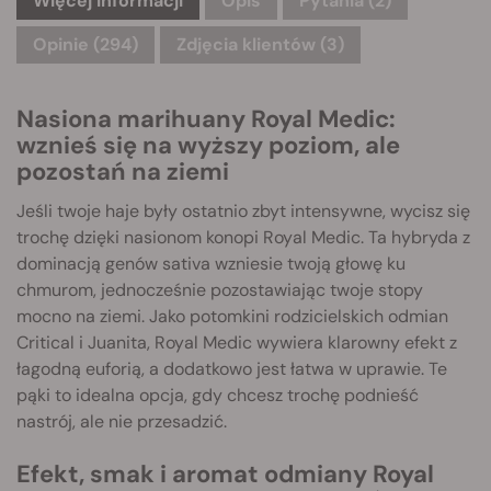
Więcej informacji
Opis
Pytania
(2)
Opinie (294)
Zdjęcia klientów (3)
Nasiona marihuany Royal Medic:
wznieś się na wyższy poziom, ale
pozostań na ziemi
Jeśli twoje haje były ostatnio zbyt intensywne, wycisz się
trochę dzięki nasionom konopi Royal Medic. Ta hybryda z
dominacją genów sativa wzniesie twoją głowę ku
chmurom, jednocześnie pozostawiając twoje stopy
mocno na ziemi. Jako potomkini rodzicielskich odmian
Critical i Juanita, Royal Medic wywiera klarowny efekt z
łagodną euforią, a dodatkowo jest łatwa w uprawie. Te
pąki to idealna opcja, gdy chcesz trochę podnieść
nastrój, ale nie przesadzić.
Efekt, smak i aromat odmiany Royal