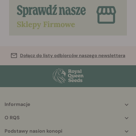
Dołącz do listy odbiorców naszego newslettera
Informacje
More
helpful
O RQS
info
Podstawy nasion konopi