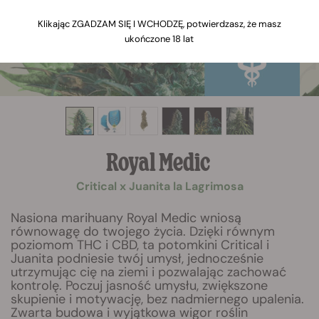
Klikając ZGADZAM SIĘ I WCHODZĘ, potwierdzasz, że masz
ukończone 18 lat
Royal Medic
Critical x Juanita la Lagrimosa
Nasiona marihuany Royal Medic wniosą
równowagę do twojego życia. Dzięki równym
poziomom THC i CBD, ta potomkini Critical i
Juanita podniesie twój umysł, jednocześnie
utrzymując cię na ziemi i pozwalając zachować
kontrolę. Poczuj jasność umysłu, zwiększone
skupienie i motywację, bez nadmiernego upalenia.
Zwarta budowa i wyjątkowa wigor roślin