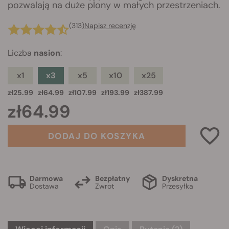
pozwalają na duże plony w małych przestrzeniach.
(313)
Napisz recenzję
Liczba
nasion
:
x1
x3
x5
x10
x25
zł25.99
zł64.99
zł107.99
zł193.99
zł387.99
zł64.99
DODAJ DO KOSZYKA
Darmowa
Bezpłatny
Dyskretna
Dostawa
Zwrot
Przesyłka