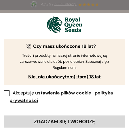
4.7 z 5 z
58653 recenzji
☀️
Summer Sales
: do 50% zniżki
na wybrane produkty ⏤
Kup teraz
🛍️
Czy masz ukończone 18 lat?
Treści i produkty na naszej stronie internetowej są
zarezerwowane dla osób pełnoletnich. Zapoznaj się z
Regulaminem.
Nie, nie ukończyłem(-łam) 18 lat
Akceptuję
ustawienia plików cookie
i
polityka
prywatności
ZGADZAM SIĘ I WCHODZĘ