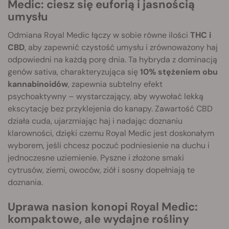
Medic: ciesz się euforią i jasnością
umysłu
Odmiana Royal Medic łączy w sobie równe ilości
THC i
CBD
, aby zapewnić czystość umysłu i zrównoważony haj
odpowiedni na każdą porę dnia. Ta hybryda z dominacją
genów sativa, charakteryzująca się
10% stężeniem obu
kannabinoidów
, zapewnia subtelny efekt
psychoaktywny – wystarczający, aby wywołać lekką
ekscytację bez przyklejenia do kanapy. Zawartość CBD
działa cuda, ujarzmiając haj i nadając doznaniu
klarowności, dzięki czemu Royal Medic jest doskonałym
wyborem, jeśli chcesz poczuć podniesienie na duchu i
jednoczesne uziemienie. Pyszne i złożone smaki
cytrusów, ziemi, owoców, ziół i sosny dopełniają te
doznania.
Uprawa nasion konopi Royal Medic:
kompaktowe, ale wydajne rośliny