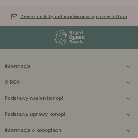
Dołącz do listy odbiorców naszego newslettera
More
Informacje
helpful
info
O RQS
Podstawy nasion konopi
Podstawy uprawy konopi
Informacje o konopiach