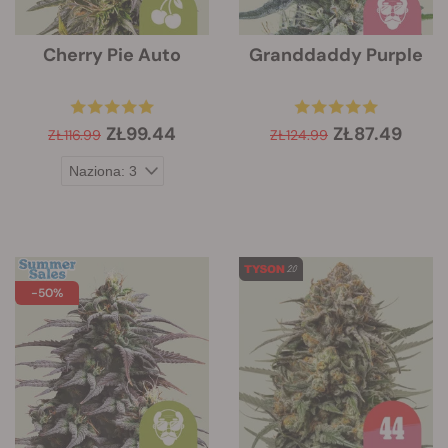
Cherry Pie Auto
Granddaddy Purple
ZŁ99.44
ZŁ87.49
ZŁ116.99
ZŁ124.99
-50%