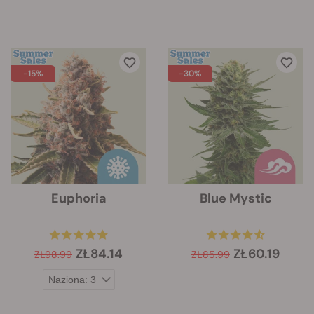
-15%
-30%
Euphoria
Blue Mystic
ZŁ84.14
ZŁ60.19
ZŁ98.99
ZŁ85.99