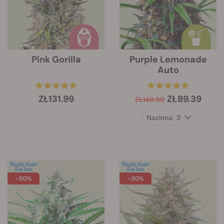
Pink Gorilla
Purple Lemonade
Auto
ZŁ131.99
ZŁ89.39
ZŁ148.99
-50%
-30%