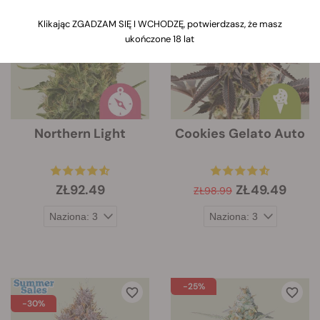
-50%
dotyczące jej cech.
Klikając ZGADZAM SIĘ I WCHODZĘ, potwierdzasz, że masz
ukończone 18 lat
Northern Light
Cookies Gelato Auto
ZŁ92.49
ZŁ49.49
ZŁ98.99
-25%
-30%