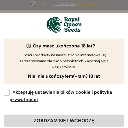
4.7 z 5 z
58690 recenzji
☀️
Summer Sales
: do 50% zniżki
na wybrane produkty ⏤
Kup teraz
🛍️
Czy masz ukończone 18 lat?
Odmiany indica
Odmiany indica są łatwe w uprawie. Mają one zwartą
Treści i produkty na naszej stronie internetowej są
zarezerwowane dla osób pełnoletnich. Zapoznaj się z
strukturę, która sprawia, że są idealne do małych
Regulaminem.
przestrzeni na zewnątrz i w pomieszczeniach.
Nie, nie ukończyłem(-łam) 18 lat
Odkryj bogactwo smaków i efektów poniżej.
Akceptuję
ustawienia plików cookie
i
polityka
Sortuj według
Filtry
prywatności
49 Produkty
Pokaż informacje o produkcie
ZGADZAM SIĘ I WCHODZĘ
Kiedy klikniesz link, poniżej zdjęcia
każdej odmiany pojawią się informacje