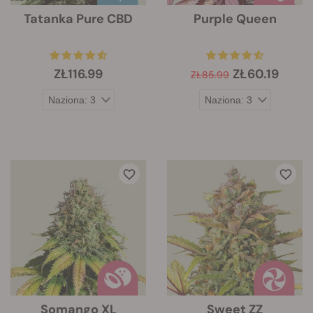
Tatanka Pure CBD
Purple Queen
ZŁ116.99
ZŁ60.19
ZŁ85.99
Somango XL
Sweet ZZ