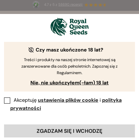
4.7 z 5 z
58690 recenzji
🎁
3 nasiona White Widow Auto
ZA DARMO dla
pierwszych 100 osób, które użyją kodu
AUGUST26 🌿
INFORMACJA PRAWNA
Czy masz ukończone 18 lat?
Treści i produkty na naszej stronie internetowej są
Niniejsza informacja prawna reguluje dozwolone zasady
zarezerwowane dla osób pełnoletnich. Zapoznaj się z
korzystania ze strony internetowej
Regulaminem.
https://www.royalqueenseeds.com/ określone poniżej:
Nie, nie ukończyłem(-łam) 18 lat
1. Zgodność z LSSI: Artykuł 10 ustawy
Akceptuję
ustawienia plików cookie
i
polityka
nr 34/2002 z dnia 11 lipca 2002 r.
regulującej usługi społeczeństwa
prywatności
informacyjnego i handel elektroniczny.
Właściciel strony internetowej:
SNORKEL SPAIN, SL
ZGADZAM SIĘ I WCHODZĘ
(dalej „ROYAL QUEEN SEEDS”).