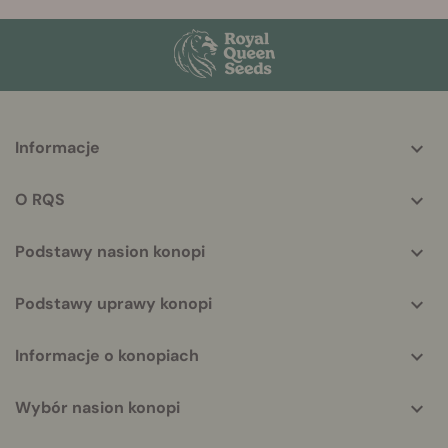
More
Informacje
helpful
info
O RQS
Podstawy nasion konopi
Podstawy uprawy konopi
Informacje o konopiach
Wybór nasion konopi