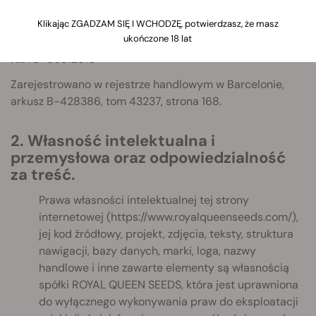
Adres
: C/ Vilar d'ABDELÀ, 5 (nave 1)
Klikając ZGADZAM SIĘ I WCHODZĘ, potwierdzasz, że masz
Kod pocztowy:
08170 Miejscowość: Montornès del
ukończone 18 lat
Vallès
NIF
: B-65812810
Zarejestrowano w rejestrze handlowym w Barcelonie,
arkusz B-428386, tom 43237, strona 168.
2. Własność intelektualna i
przemysłowa oraz odpowiedzialność
za treść.
Prawa własności intelektualnej tej strony
internetowej (https://www.royalqueenseeds.com/),
jej kod źródłowy, projekt, zdjęcia, teksty, struktura
nawigacji, bazy danych, marki, loga, nazwy
handlowe i inne zawarte elementy są własnością
spółki ROYAL QUEEN SEEDS, która jest uprawniona
do wyłącznego wykonywania praw do eksploatacji