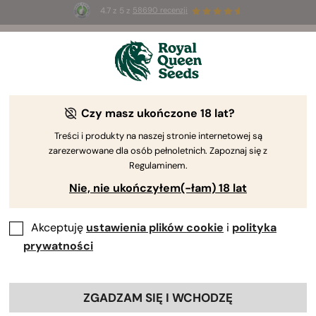
4.7 z 5 z
58690 recenzji
☀️
Summer Sales
: do 50% zniżki
na wybrane produkty ⏤
Kup teraz
🛍️
Czy masz ukończone 18 lat?
Mapa strony
Treści i produkty na naszej stronie internetowej są
zarezerwowane dla osób pełnoletnich. Zapoznaj się z
Nasza oferta
Regulaminem.
Nowe produkty
Nie, nie ukończyłem(-łam) 18 lat
Najczęściej
kupowane
Akceptuję
ustawienia plików cookie
i
polityka
Oferuje
prywatności
Cennik RQS
Products
ZGADZAM SIĘ I WCHODZĘ
Home