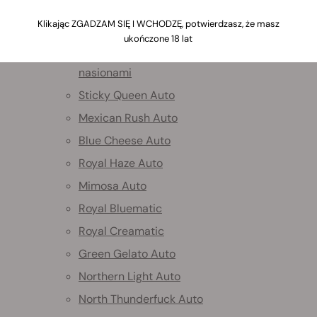
Klikając ZGADZAM SIĘ I WCHODZĘ, potwierdzasz, że masz
Nasiona Marihuany Automaty
ukończone 18 lat
Zestaw startowy z autokwitnącymi
nasionami
Sticky Queen Auto
Mexican Rush Auto
Blue Cheese Auto
Royal Haze Auto
Mimosa Auto
Royal Bluematic
Royal Creamatic
Green Gelato Auto
Northern Light Auto
North Thunderfuck Auto