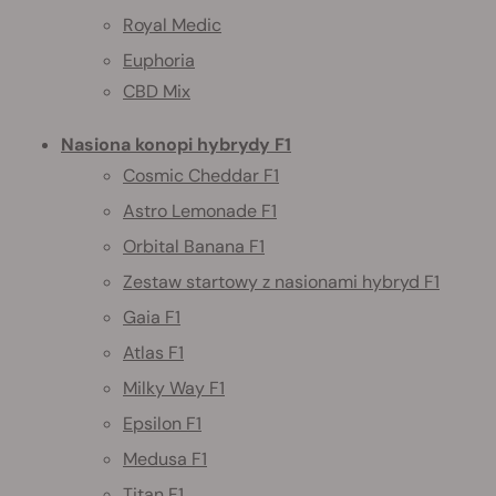
Royal Medic
Euphoria
CBD Mix
Nasiona konopi hybrydy F1
Cosmic Cheddar F1
Astro Lemonade F1
Orbital Banana F1
Zestaw startowy z nasionami hybryd F1
Gaia F1
Atlas F1
Milky Way F1
Epsilon F1
Medusa F1
Titan F1