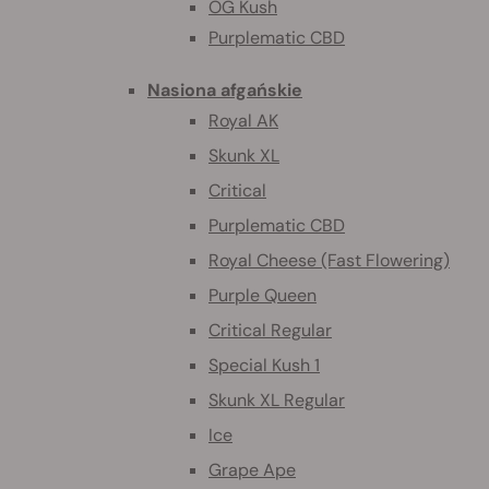
OG Kush
Purplematic CBD
Nasiona afgańskie
Royal AK
Skunk XL
Critical
Purplematic CBD
Royal Cheese (Fast Flowering)
Purple Queen
Critical Regular
Special Kush 1
Skunk XL Regular
Ice
Grape Ape