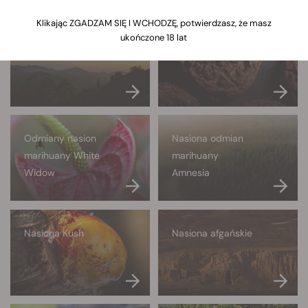
Klikając ZGADZAM SIĘ I WCHODZĘ, potwierdzasz, że masz
ukończone 18 lat
Nasiona Haze
Nasiona Cookies
Odmiany nasion
Nasiona odmian
marihuany White
marihuany
Widow
Amnesia
Nasiona Kush
Nasiona afgańskie