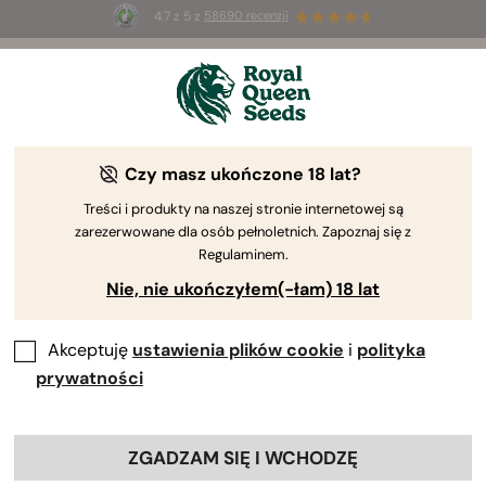
4.7 z 5 z
58690 recenzji
☀️
Summer Sales
: do 50% zniżki
na wybrane produkty ⏤
Kup teraz
🛍️
Czy masz ukończone 18 lat?
Najpopularniejsze odmiany marihuany
Treści i produkty na naszej stronie internetowej są
Poznaj nasze najpopularniejsze odmiany marihuany!
zarezerwowane dla osób pełnoletnich. Zapoznaj się z
Te odmiany nie zdobyły prestiżu bez powodu.
Regulaminem.
Wszystkie zawdzięczają swoje miejsce na tej liście
Nie, nie ukończyłem(-łam) 18 lat
swoim wyjątkowym oraz pożądanym cechom.
Akceptuję
ustawienia plików cookie
i
polityka
prywatności
Nasiona Gelato
ZGADZAM SIĘ I WCHODZĘ