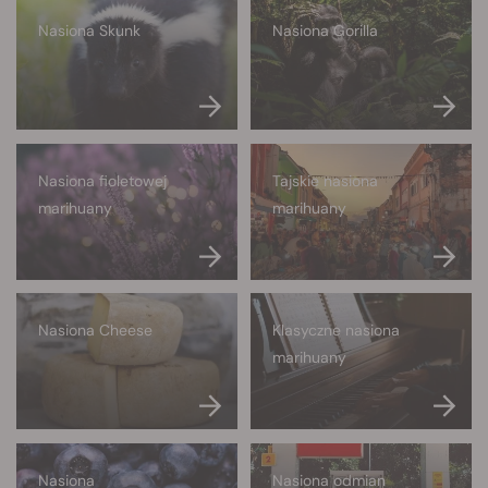
Nasiona Skunk
Nasiona Gorilla
Nasiona fioletowej
Tajskie nasiona
marihuany
marihuany
Nasiona Cheese
Klasyczne nasiona
marihuany
Nasiona
Nasiona odmian