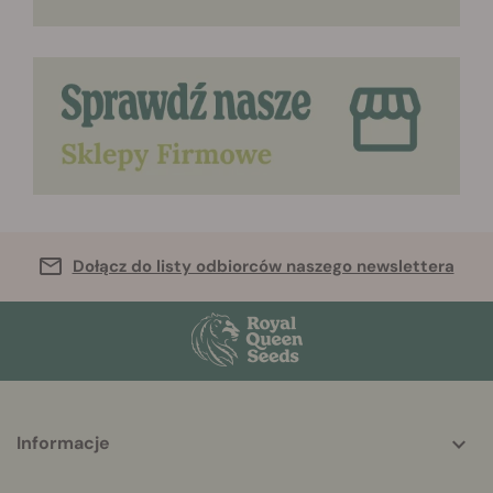
Dołącz do listy odbiorców naszego newslettera
More
Informacje
helpful
info