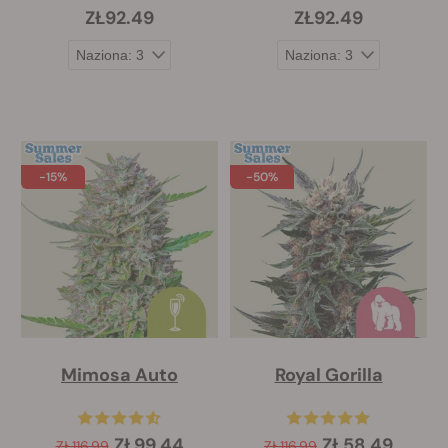
ZŁ92.49
ZŁ92.49
-15%
-50%
Mimosa Auto
Royal Gorilla
ZŁ99.44
ZŁ58.49
ZŁ116.99
ZŁ116.99