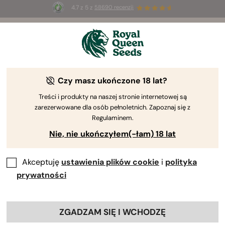
4.7 z 5 z
58690 recenzji
☀️
Summer Sales
: do 50% zniżki
na wybrane produkty ⏤
Kup teraz
🛍️
Czy masz ukończone 18 lat?
Zwycięzcy
Treści i produkty na naszej stronie internetowej są
pucharów konopnych
zarezerwowane dla osób pełnoletnich. Zapoznaj się z
Regulaminem.
Zobacz wyjątkowe, nagradzane odmiany
Nie, nie ukończyłem(-łam) 18 lat
Wszystko
Feminizowane
Hybrydy F1
Automaty
Akceptuję
ustawienia plików cookie
i
polityka
prywatności
ZGADZAM SIĘ I WCHODZĘ