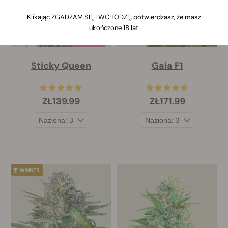
Klikając ZGADZAM SIĘ I WCHODZĘ, potwierdzasz, że masz
ukończone 18 lat
Sticky Queen
Gaia F1
ZŁ139.99
ZŁ171.99