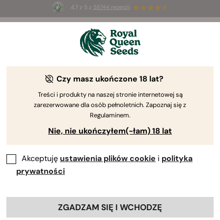
4.7 z 5 z
58744 recenzji
☀️
Summer Sales
: do 50% zniżki
na wybrane produkty ⏤
Kup teraz
🛍️
Czy masz ukończone 18 lat?
Sprzęt i gadżety konopne
Uprzyjemnij swoje sesje palenia dzięki naszym
Treści i produkty na naszej stronie internetowej są
zarezerwowane dla osób pełnoletnich. Zapoznaj się z
wysokiej jakości akcesoriom konopnym. Wzbogać
Regulaminem.
swoje rytuały i pokochaj kunszt naszej wciąż
Nie, nie ukończyłem(-łam) 18 lat
powiększającej się kolekcji pierwszorzędnych
akcesoriów. Palenie wyjątkowych pąków wymaga
najlepszego sprzętu.
Akceptuję
ustawienia plików cookie
i
polityka
prywatności
Sortuj według
Filtry
ZGADZAM SIĘ I WCHODZĘ
59 Produkty
Pokaż informacje o produkcie