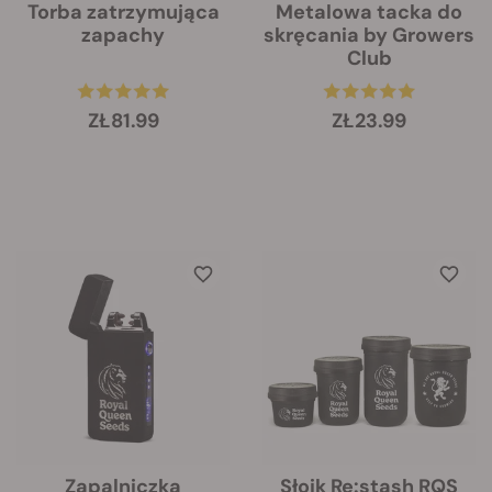
Torba zatrzymująca
Metalowa tacka do
zapachy
skręcania by Growers
Club
ZŁ81.99
ZŁ23.99
Zapalniczka
Słoik Re:stash RQS