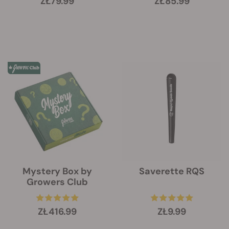
ZŁ79.99
ZŁ85.99
Mystery Box by
Saverette RQS
Growers Club
ZŁ416.99
ZŁ9.99