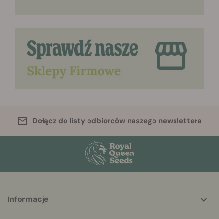
Dołącz do listy odbiorców naszego newslettera
More
Informacje
helpful
info