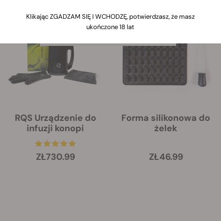
Kiedy klikniesz link, poniżej zdjęcia
Klikając ZGADZAM SIĘ I WCHODZĘ, potwierdzasz, że masz
każdej odmiany pojawią się informacje
ukończone 18 lat
dotyczące jej cech.
RQS Urządzenie do
Forma silikonowa do
infuzji konopi
żelek
ZŁ730.99
ZŁ46.99