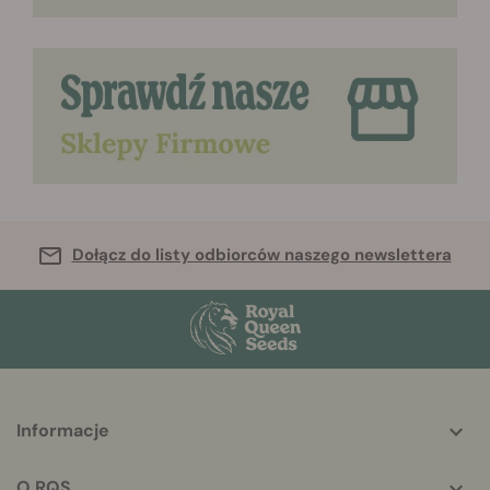
Dołącz do listy odbiorców naszego newslettera
More
Informacje
helpful
info
O RQS