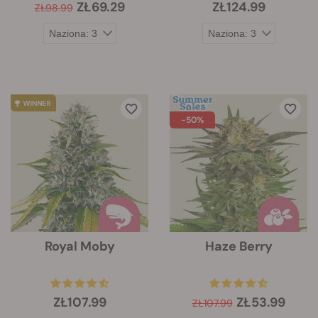
ZŁ69.29
ZŁ124.99
ZŁ98.99
-50%
Royal Moby
Haze Berry
ZŁ107.99
ZŁ53.99
ZŁ107.99