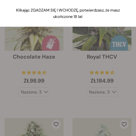
dotyczące jej cech.
Klikając ZGADZAM SIĘ I WCHODZĘ, potwierdzasz, że masz
ukończone 18 lat
Chocolate Haze
Royal THCV
ZŁ98.99
ZŁ184.99