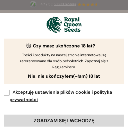
4.7 z 5 z
58690 recenzji
☀️
Summer Sales
: do 50% zniżki
na wybrane produkty ⏤
Kup teraz
🛍️
Czy masz ukończone 18 lat?
Odmiany sativa
Znane z wysokiego wzrostu, odmiany zioła sativa
Treści i produkty na naszej stronie internetowej są
zarezerwowane dla osób pełnoletnich. Zapoznaj się z
zapewniają wysokie plony. Możesz wybierać
Regulaminem.
spośród szerokiego asortymentu smaków,
Nie, nie ukończyłem(-łam) 18 lat
zapachów i efektów. Poznaj nasze odmiany sativa.
Akceptuję
ustawienia plików cookie
i
polityka
Sortuj według
Filtry
prywatności
37 Produkty
Pokaż informacje o produkcie
ZGADZAM SIĘ I WCHODZĘ
Kiedy klikniesz link, poniżej zdjęcia
każdej odmiany pojawią się informacje