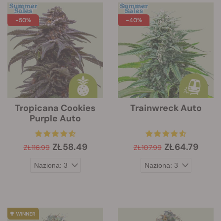
-50%
-40%
Tropicana Cookies
Trainwreck Auto
Purple Auto
ZŁ58.49
ZŁ64.79
ZŁ116.99
ZŁ107.99