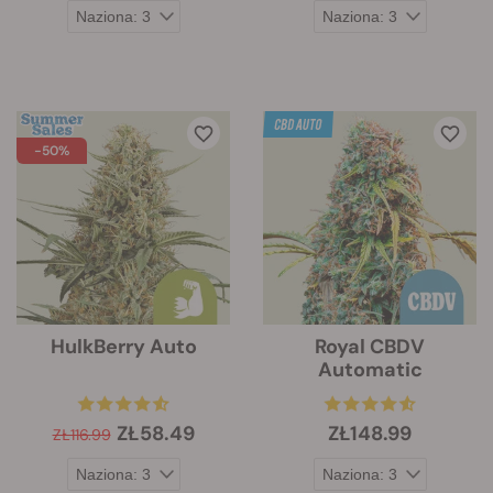
-50%
HulkBerry Auto
Royal CBDV
Automatic
ZŁ58.49
ZŁ148.99
ZŁ116.99