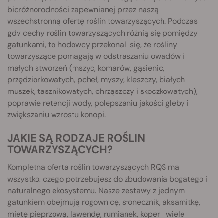
bioróżnorodności zapewnianej przez naszą
wszechstronną ofertę roślin towarzyszących. Podczas
gdy cechy roślin towarzyszących różnią się pomiędzy
gatunkami, to hodowcy przekonali się, że rośliny
towarzyszące pomagają w odstraszaniu owadów i
małych stworzeń (mszyc, komarów, gąsienic,
przędziorkowatych, pcheł, myszy, kleszczy, białych
muszek, tasznikowatych, chrząszczy i skoczkowatych),
poprawie retencji wody, polepszaniu jakości gleby i
zwiększaniu wzrostu konopi.
JAKIE SĄ RODZAJE ROŚLIN
TOWARZYSZĄCYCH?
Kompletna oferta roślin towarzyszących RQS ma
wszystko, czego potrzebujesz do zbudowania bogatego i
naturalnego ekosystemu. Nasze zestawy z jednym
gatunkiem obejmują rogownicę, słonecznik, aksamitkę,
miętę pieprzową, lawendę, rumianek, koper i wiele