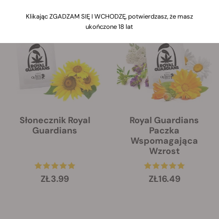
21 Produkty
Klikając ZGADZAM SIĘ I WCHODZĘ, potwierdzasz, że masz
ukończone 18 lat
Słonecznik Royal
Royal Guardians
Guardians
Paczka
Wspomagająca
Wzrost
ZŁ3.99
ZŁ16.49