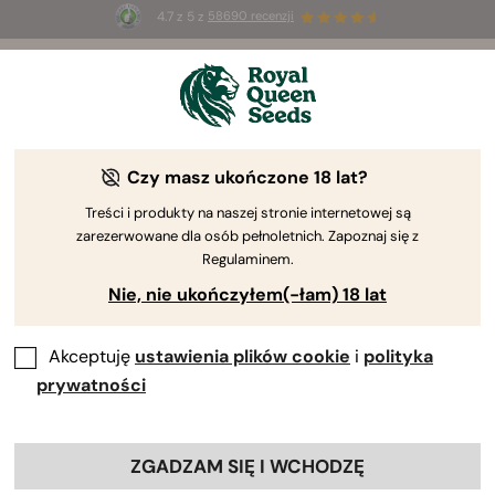
4.7 z 5 z
58690 recenzji
🎁
3 nasiona White Widow Auto
ZA DARMO dla
pierwszych 100 osób, które użyją kodu
AUGUST26 🌿
Czy masz ukończone 18 lat?
Rośliny Towarzyszące
Nasz obszerny wybór roślin towarzyszących zawiera
Treści i produkty na naszej stronie internetowej są
zarezerwowane dla osób pełnoletnich. Zapoznaj się z
gatunki, które mogą odstraszyć insekty i małe
Regulaminem.
stworzenia, poprawić retencję wody i jakość gleby
Nie, nie ukończyłem(-łam) 18 lat
oraz zapewnić cień lub dyskrecję. Rośliny
towarzyszące zapewniają konopiom naturalną
ochronę.
Akceptuję
ustawienia plików cookie
i
polityka
prywatności
Sortuj według
ZGADZAM SIĘ I WCHODZĘ