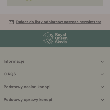
Dołącz do listy odbiorców naszego newslettera
More
Informacje
helpful
info
O RQS
Podstawy nasion konopi
Podstawy uprawy konopi