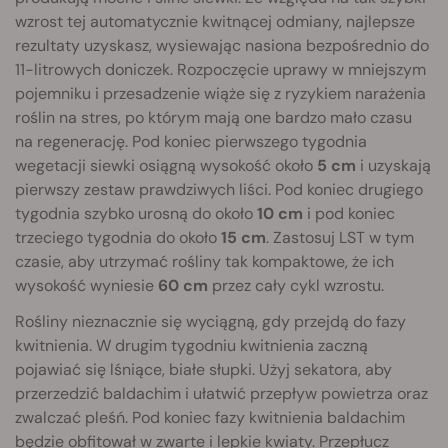
wzrost tej automatycznie kwitnącej odmiany, najlepsze
rezultaty uzyskasz, wysiewając nasiona bezpośrednio do
11-litrowych doniczek. Rozpoczęcie uprawy w mniejszym
pojemniku i przesadzenie wiąże się z ryzykiem narażenia
roślin na stres, po którym mają one bardzo mało czasu
na regenerację. Pod koniec pierwszego tygodnia
wegetacji siewki osiągną wysokość około
5 cm
i uzyskają
pierwszy zestaw prawdziwych liści. Pod koniec drugiego
tygodnia szybko urosną do około
10 cm
i pod koniec
trzeciego tygodnia do około
15 cm
. Zastosuj LST w tym
czasie, aby utrzymać rośliny tak kompaktowe, że ich
wysokość wyniesie
60 cm
przez cały cykl wzrostu.
Rośliny nieznacznie się wyciągną, gdy przejdą do fazy
kwitnienia. W drugim tygodniu kwitnienia zaczną
pojawiać się lśniące, białe słupki. Użyj sekatora, aby
przerzedzić baldachim i ułatwić przepływ powietrza oraz
zwalczać pleśń. Pod koniec fazy kwitnienia baldachim
będzie obfitował w zwarte i lepkie kwiaty. Przepłucz