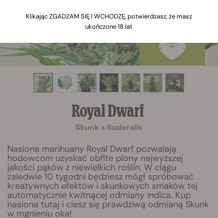
Klikając ZGADZAM SIĘ I WCHODZĘ, potwierdzasz, że masz
ukończone 18 lat
+ 3
Royal Dwarf
Skunk x Ruderalis
Nasiona marihuany Royal Dwarf pozwalają
hodowcom uzyskać obfite plony najwyższej
jakości pąków z niewielkich roślin. W ciągu
zaledwie 10 tygodni będziesz mógł spróbować
kreatywnych efektów i skunkowych smaków tej
automatycznie kwitnącej odmiany indica. Kup
nasiona tutaj i ciesz się prawdziwą odmianą Skunk
w mgnieniu oka!