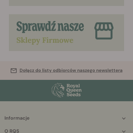
Dołącz do listy odbiorców naszego newslettera
Informacje
More
helpful
O RQS
info