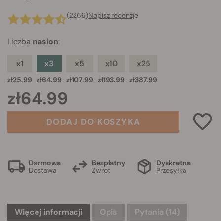
(2266)
Napisz recenzję
Liczba
nasion
:
x1
x3
x5
x10
x25
zł25.99
zł64.99
zł107.99
zł193.99
zł387.99
zł64.99
DODAJ DO KOSZYKA
Darmowa
Bezpłatny
Dyskretna
Dostawa
Zwrot
Przesyłka
Więcej informacji
Opis
Pytania
(14)