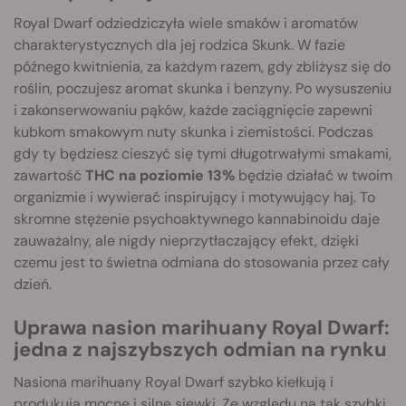
Royal Dwarf odziedziczyła wiele smaków i aromatów
charakterystycznych dla jej rodzica Skunk. W fazie
późnego kwitnienia, za każdym razem, gdy zbliżysz się do
roślin, poczujesz aromat skunka i benzyny. Po wysuszeniu
i zakonserwowaniu pąków, każde zaciągnięcie zapewni
kubkom smakowym nuty skunka i ziemistości. Podczas
gdy ty będziesz cieszyć się tymi długotrwałymi smakami,
zawartość
THC na poziomie 13%
będzie działać w twoim
organizmie i wywierać inspirujący i motywujący haj. To
skromne stężenie psychoaktywnego kannabinoidu daje
zauważalny, ale nigdy nieprzytłaczający efekt, dzięki
czemu jest to świetna odmiana do stosowania przez cały
dzień.
Uprawa nasion marihuany Royal Dwarf:
jedna z najszybszych odmian na rynku
Nasiona marihuany Royal Dwarf szybko kiełkują i
produkują mocne i silne siewki. Ze względu na tak szybki