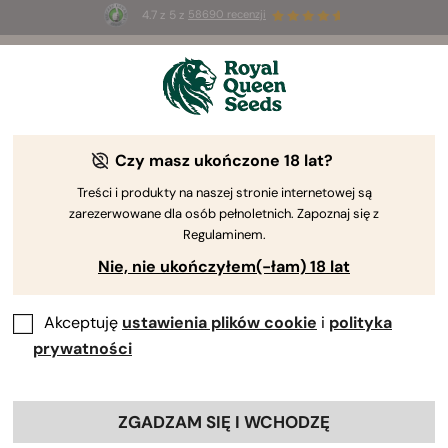
4.7 z 5 z
58690 recenzji
☀️
Summer Sales
: do 50% zniżki
na wybrane produkty ⏤
Kup teraz
🛍️
Czy masz ukończone 18 lat?
Treści i produkty na naszej stronie internetowej są
zarezerwowane dla osób pełnoletnich. Zapoznaj się z
Regulaminem.
Nie, nie ukończyłem(-łam) 18 lat
Akceptuję
ustawienia plików cookie
i
polityka
prywatności
ZGADZAM SIĘ I WCHODZĘ