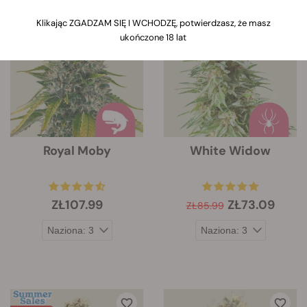
Klikając ZGADZAM SIĘ I WCHODZĘ, potwierdzasz, że masz
-15%
ukończone 18 lat
Royal Moby
White Widow
ZŁ107.99
ZŁ73.09
ZŁ85.99