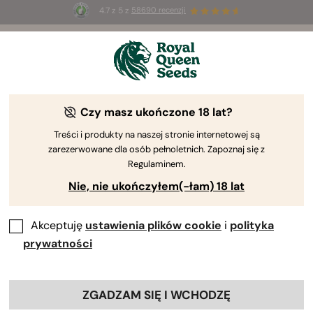
4.7 z 5 z
58690 recenzji
🎁
3 nasiona White Widow Auto
ZA DARMO dla
pierwszych 100 osób, które użyją kodu
AUGUST26 🌿
Czy masz ukończone 18 lat?
Odmiany nasion marihuany White Widow
Odkryj dziedzictwo odmian nasion White Widow.
Treści i produkty na naszej stronie internetowej są
zarezerwowane dla osób pełnoletnich. Zapoznaj się z
Zawierają one oryginalną genetykę i ich najlepsze
Regulaminem.
krzyżówki. Te potomkinie oferują towarzyskie i
Nie, nie ukończyłem(-łam) 18 lat
motywujące doznania, idealne na aktywne dni.
Zapoznaj się z nimi poniżej.
Akceptuję
ustawienia plików cookie
i
polityka
prywatności
Sortuj według
ZGADZAM SIĘ I WCHODZĘ
5 Produkty