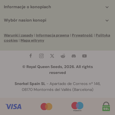
Informacje o konopiach
Wybór nasion konopi
Warunki i zasady
|
Informacja prawna
|
Prywatność
|
Polityka
cookies
|
Mapa witryny
© Royal Queen Seeds, 2026. All rights
reserved
Snorkel Spain SL
- Apartado de Correos nº 146,
08170 Montornès del Vallès (Barcelona)