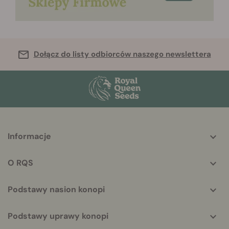
Dołącz do listy odbiorców naszego newslettera
More
Informacje
helpful
info
O RQS
Podstawy nasion konopi
Podstawy uprawy konopi