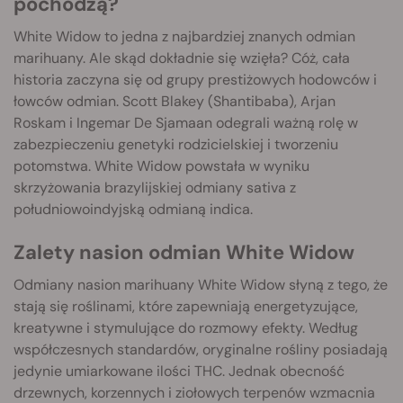
pochodzą?
White Widow to jedna z najbardziej znanych odmian
marihuany. Ale skąd dokładnie się wzięła? Cóż, cała
historia zaczyna się od grupy prestiżowych hodowców i
łowców odmian. Scott Blakey (Shantibaba), Arjan
Roskam i Ingemar De Sjamaan odegrali ważną rolę w
zabezpieczeniu genetyki rodzicielskiej i tworzeniu
potomstwa. White Widow powstała w wyniku
skrzyżowania brazylijskiej odmiany sativa z
południowoindyjską odmianą indica.
Zalety nasion odmian White Widow
Odmiany nasion marihuany White Widow słyną z tego, że
stają się roślinami, które zapewniają energetyzujące,
kreatywne i stymulujące do rozmowy efekty. Według
współczesnych standardów, oryginalne rośliny posiadają
jedynie umiarkowane ilości THC. Jednak obecność
drzewnych, korzennych i ziołowych terpenów wzmacnia