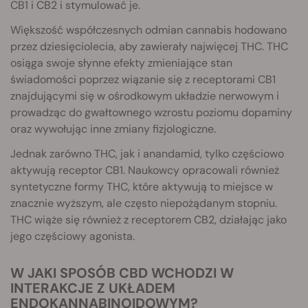
CB1 i CB2 i stymulować je.
Większość współczesnych odmian cannabis hodowano
przez dziesięciolecia, aby zawierały najwięcej THC. THC
osiąga swoje słynne efekty zmieniające stan
świadomości poprzez wiązanie się z receptorami CB1
znajdującymi się w ośrodkowym układzie nerwowym i
prowadząc do gwałtownego wzrostu poziomu dopaminy
oraz wywołując inne zmiany fizjologiczne.
Jednak zarówno THC, jak i anandamid, tylko częściowo
aktywują receptor CB1. Naukowcy opracowali również
syntetyczne formy THC, które aktywują to miejsce w
znacznie wyższym, ale często niepożądanym stopniu.
THC wiąże się również z receptorem CB2, działając jako
jego częściowy agonista.
W JAKI SPOSÓB CBD WCHODZI W
INTERAKCJE Z UKŁADEM
ENDOKANNABINOIDOWYM?