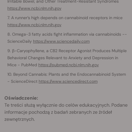
Irritable Bowel, and Other Treatment-Resistant Syndromes
https://www.ncbi.nlm.nih.gov
A runner’s high depends on cannabinoid receptors in mice
https://www.ncbi.nlm.nih.gov
Omega-3 fatty acids fight inflammation via cannabinoids --
ScienceDaily
https://www.sciencedaily.com
β-Caryophyllene, a CB2 Receptor Agonist Produces Multiple
Behavioral Changes Relevant to Anxiety and Depression in
Mice - PubMed
https://pubmed.ncbi.nlm.nih.gov
Beyond Cannabis: Plants and the Endocannabinoid System
- ScienceDirect
https://www.sciencedirect.com
Oświadczenie:
Te treści służą wyłącznie do celów edukacyjnych. Podane
informacje pochodzą z badań zebranych ze źródeł
zewnętrznych.