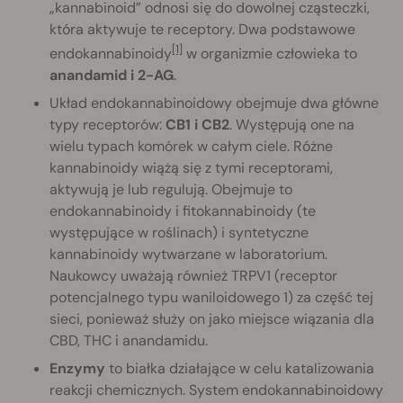
„kannabinoid” odnosi się do dowolnej cząsteczki,
która aktywuje te receptory. Dwa podstawowe
[1]
endokannabinoidy
w organizmie człowieka to
anandamid i 2-AG
.
Układ endokannabinoidowy obejmuje dwa główne
typy receptorów:
CB1 i CB2
. Występują one na
wielu typach komórek w całym ciele. Różne
kannabinoidy wiążą się z tymi receptorami,
aktywują je lub regulują. Obejmuje to
endokannabinoidy i fitokannabinoidy (te
występujące w roślinach) i syntetyczne
kannabinoidy wytwarzane w laboratorium.
Naukowcy uważają również TRPV1 (receptor
potencjalnego typu waniloidowego 1) za część tej
sieci, ponieważ służy on jako miejsce wiązania dla
CBD, THC i anandamidu.
Enzymy
to białka działające w celu katalizowania
reakcji chemicznych. System endokannabinoidowy