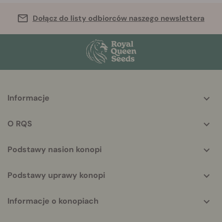
Dołącz do listy odbiorców naszego newslettera
More
Informacje
helpful
info
O RQS
Podstawy nasion konopi
Podstawy uprawy konopi
Informacje o konopiach