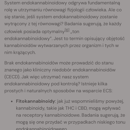
System endokannabinoidowy odgrywa fundamentalną
rolę w utrzymaniu równowagi fizjologii człowieka. Ale co
się stanie, jeśli system endokannabinoidowy zostanie
wytrącony z tej równowagi? Badania sugerują, że każdy
[6]
człowiek posiada optymalny
„ton
endokannabinoidowy”. Jest to termin opisujący objętość
kannabinoidów wytwarzanych przez organizm i tych w
nim krążących.
Brak endokannabinoidów może prowadzić do stanu
znanego jako kliniczny niedobór endokannabinoidów
(CECD). Jak więc utrzymać nasz system
endokannabinoidowy pod kontrolą? Istnieje kilka
prostych i naturalnych sposobów na wsparcie ECS:
Fitokannabinoidy
: jak już wspomnieliśmy powyżej,
kannabinoidy, takie jak THC i CBD, mogą wpływać
na receptory kannabinoidowe. Badania sugerują, że
mogą się one przydać w przypadkach niskiego tonu
endokannabinoidowego.