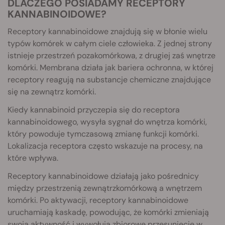
DLACZEGO POSIADAMY RECEPTORY
KANNABINOIDOWE?
Receptory kannabinoidowe znajdują się w błonie wielu
typów komórek w całym ciele człowieka. Z jednej strony
istnieje przestrzeń pozakomórkowa, z drugiej zaś wnętrze
komórki. Membrana działa jak bariera ochronna, w której
receptory reagują na substancje chemiczne znajdujące
się na zewnątrz komórki.
Kiedy kannabinoid przyczepia się do receptora
kannabinoidowego, wysyła sygnał do wnętrza komórki,
który powoduje tymczasową zmianę funkcji komórki.
Lokalizacja receptora często wskazuje na procesy, na
które wpływa.
Receptory kannabinoidowe działają jako pośrednicy
między przestrzenią zewnątrzkomórkową a wnętrzem
komórki. Po aktywacji, receptory kannabinoidowe
uruchamiają kaskadę, powodując, że komórki zmieniają
swoją aktywność i wywołują zbiorowe przesunięcie w