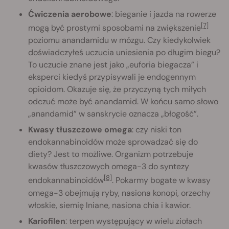
Ćwiczenia aerobowe
: bieganie i jazda na rowerze
[7]
mogą być prostymi sposobami na zwiększenie
poziomu anandamidu w mózgu. Czy kiedykolwiek
doświadczyłeś uczucia uniesienia po długim biegu?
To uczucie znane jest jako „euforia biegacza” i
eksperci kiedyś przypisywali je endogennym
opioidom. Okazuje się, że przyczyną tych miłych
odczuć może być anandamid. W końcu samo słowo
„anandamid” w sanskrycie oznacza „błogość”.
Kwasy tłuszczowe omega
: czy niski ton
endokannabinoidów może sprowadzać się do
diety? Jest to możliwe. Organizm potrzebuje
kwasów tłuszczowych omega-3 do syntezy
[8]
endokannabinoidów
. Pokarmy bogate w kwasy
omega-3 obejmują ryby, nasiona konopi, orzechy
włoskie, siemię lniane, nasiona chia i kawior.
Kariofilen
: terpen występujący w wielu ziołach