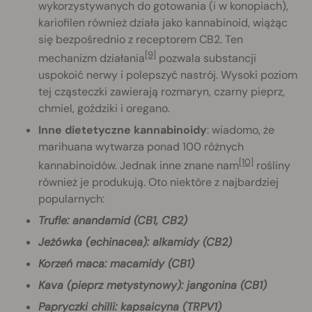
wykorzystywanych do gotowania (i w konopiach),
kariofilen również działa jako kannabinoid, wiążąc
się bezpośrednio z receptorem CB2. Ten
[9]
mechanizm działania
pozwala substancji
uspokoić nerwy i polepszyć nastrój. Wysoki poziom
tej cząsteczki zawierają rozmaryn, czarny pieprz,
chmiel, goździki i oregano.
Inne dietetyczne kannabinoidy
: wiadomo, że
marihuana wytwarza ponad 100 różnych
[10]
kannabinoidów. Jednak inne znane nam
rośliny
również je produkują. Oto niektóre z najbardziej
popularnych:
Trufle: anandamid (CB1, CB2)
Jeżówka (echinacea): alkamidy (CB2)
Korzeń maca: macamidy (CB1)
Kava (pieprz metystynowy): jangonina (CB1)
Papryczki chilli: kapsaicyna (TRPV1)