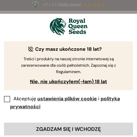
4.7 z 5 z
58690 recenzji
🎁
3 nasiona White Widow Auto
ZA DARMO dla
pierwszych 100 osób, które użyją kodu
AUGUST26 🌿
Kompletny przewodnik po układzie
Czy masz ukończone 18 lat?
endokannabinoidowym
Treści i produkty na naszej stronie internetowej są
zarezerwowane dla osób pełnoletnich. Zapoznaj się z
Regulaminem.
Nie, nie ukończyłem(-łam) 18 lat
Akceptuję
ustawienia plików cookie
i
polityka
prywatności
Po odkryciu
kannabinoidów
takich jak THC i CBD,
ZGADZAM SIĘ I WCHODZĘ
naukowcy zaczęli się zastanawiać nad tym, w jaki sposób