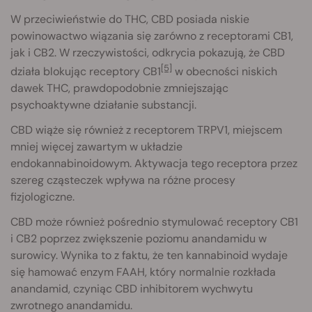
W przeciwieństwie do THC, CBD posiada niskie
powinowactwo wiązania się zarówno z receptorami CB1,
jak i CB2. W rzeczywistości, odkrycia pokazują, że CBD
[5]
działa blokując receptory CB1
w obecności niskich
dawek THC, prawdopodobnie zmniejszając
psychoaktywne działanie substancji.
CBD wiąże się również z receptorem TRPV1, miejscem
mniej więcej zawartym w układzie
endokannabinoidowym. Aktywacja tego receptora przez
szereg cząsteczek wpływa na różne procesy
fizjologiczne.
CBD może również pośrednio stymulować receptory CB1
i CB2 poprzez zwiększenie poziomu anandamidu w
surowicy. Wynika to z faktu, że ten kannabinoid wydaje
się hamować enzym FAAH, który normalnie rozkłada
anandamid, czyniąc CBD inhibitorem wychwytu
zwrotnego anandamidu.