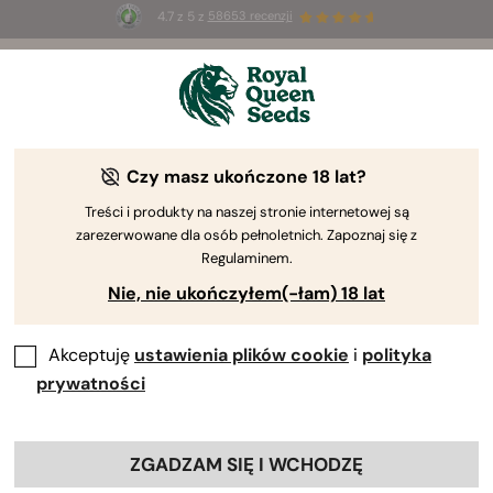
4.7 z 5 z
58653 recenzji
⏳
PROMOCJA 2x1
-
ograniczona czasowo
2d 13h 35m 10s
Czy masz ukończone 18 lat?
Poradnik uprawy konopi
Treści i produkty na naszej stronie internetowej są
zarezerwowane dla osób pełnoletnich. Zapoznaj się z
według Royal Queen Seeds
Regulaminem.
Nie, nie ukończyłem(-łam) 18 lat
Akceptuję
ustawienia plików cookie
i
polityka
Poradnik uprawy konopi według Royal
Queen Seeds
prywatności
Czasy małych zbiorów lub gorszej jakości pąków minęły
ZGADZAM SIĘ I WCHODZĘ
bezpowrotnie. Z niesłychaną dumą prezentujemy