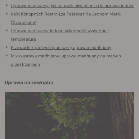
Uprawa marihuany: jak ustawić oświetlenie do uprawy indoor
Kolik Konopných Rostlin Lze Pěstovat Na Jednom Metru
Čtverečním?
Uprawa marihuany indoor: wilgotność względna i
temperatura
Przewodnik po hydroponicznej uprawie marihuany
Mikrouprawa marihuany: uprawa marihuany na małych
przestrzeniach
Uprawa na zewnątrz