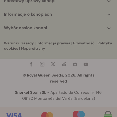
Podstawy uprawy konopi
Informacje o konopiach
Wybór nasion konopi
Warunki i zasady
|
Informacja prawna
|
Prywatność
|
Polityka
cookies
|
Mapa witryny
© Royal Queen Seeds, 2026. All rights
reserved
Snorkel Spain SL
- Apartado de Correos nº 146,
08170 Montornès del Vallès (Barcelona)