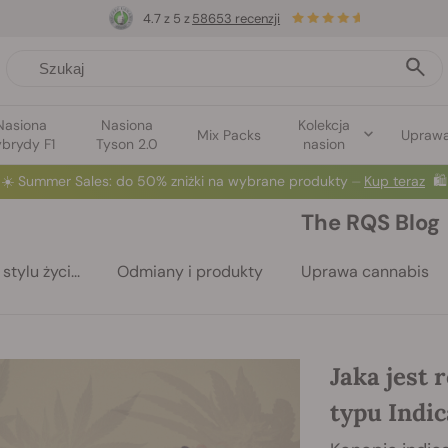
4.7 z 5 z
58653 recenzji
Nasiona
Nasiona
Kolekcja
Mix Packs
Upraw
brydy F1
Tyson 2.0
nasion
☀️
Summer Sales
: do 50% zniżki na wybrane produkty ⏤
Kup teraz
🛍️
The RQS Blog
stylu życi...
Odmiany i produkty
Uprawa cannabis
Jaka jest
typu Indic