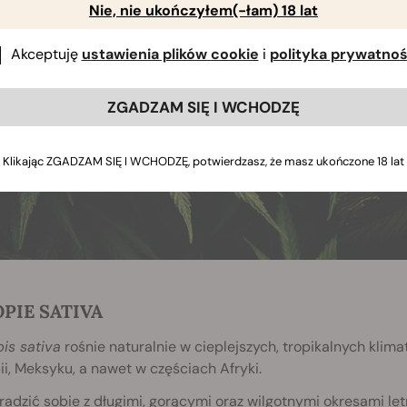
Nie, nie ukończyłem(-łam) 18 lat
Akceptuję
ustawienia plików cookie
i
polityka prywatnoś
ZGADZAM SIĘ I WCHODZĘ
Klikając ZGADZAM SIĘ I WCHODZĘ, potwierdzasz, że masz ukończone 18 lat
PIE SATIVA
is sativa
rośnie naturalnie w cieplejszych, tropikalnych klima
i, Meksyku, a nawet w częściach Afryki.
adzić sobie z długimi, gorącymi oraz wilgotnymi okresami letn