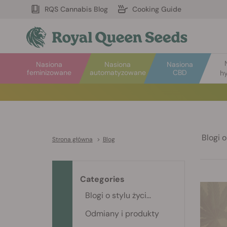
RQS Cannabis Blog
Cooking Guide
Nasiona
Nasiona
Nasiona
feminizowane
automatyzowane
CBD
hy
Blogi o 
Strona główna
>
Blog
Categories
Blogi o stylu życi...
Odmiany i produkty