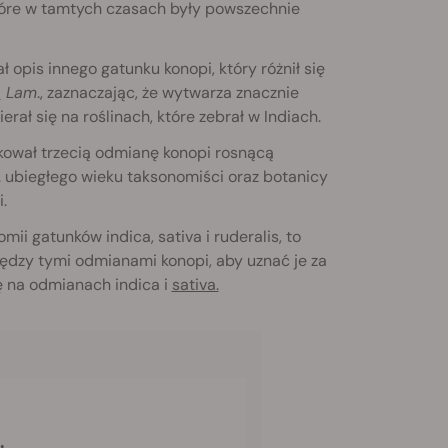
 które w tamtych czasach były powszechnie
opis innego gatunku konopi, który różnił się
a
Lam
., zaznaczając, że wytwarza znacznie
erał się na roślinach, które zebrał w Indiach.
ikował trzecią odmianę konopi rosnącą
. ubiegłego wieku taksonomiści oraz botanicy
.
i gatunków indica, sativa i ruderalis, to
ędzy tymi odmianami konopi, aby uznać je za
ę na odmianach indica i
sativa.