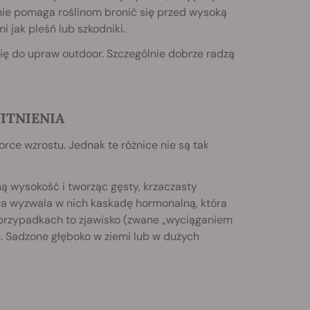
lnie pomaga roślinom bronić się przed wysoką
 jak pleśń lub szkodniki.
 się do upraw outdoor. Szczególnie dobrze radzą
ITNIENIA
rce wzrostu. Jednak te różnice nie są tak
ą wysokość i tworząc gęsty, krzaczasty
tła wyzwala w nich kaskadę hormonalną, która
h przypadkach to zjawisko (zwane „wyciąganiem
. Sadzone głęboko w ziemi lub w dużych