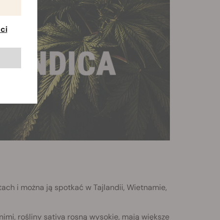
ci
tach i można ją spotkać w Tajlandii, Wietnamie,
imi, rośliny sativa rosną wysokie, mają większe