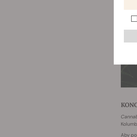
KONO
Cannab
Kolumbi
Aby por