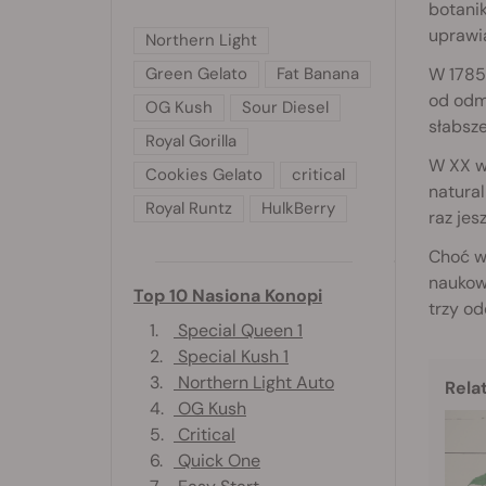
botanik
uprawi
Northern Light
W 1785 
Green Gelato
Fat Banana
od odm
OG Kush
Sour Diesel
słabsze
Royal Gorilla
W XX wi
Cookies Gelato
critical
natural
Royal Runtz
HulkBerry
raz jes
Choć wc
naukowc
Top 10 Nasiona Konopi
trzy od
1.
Special Queen 1
2.
Special Kush 1
3.
Northern Light Auto
Rela
4.
OG Kush
5.
Critical
6.
Quick One