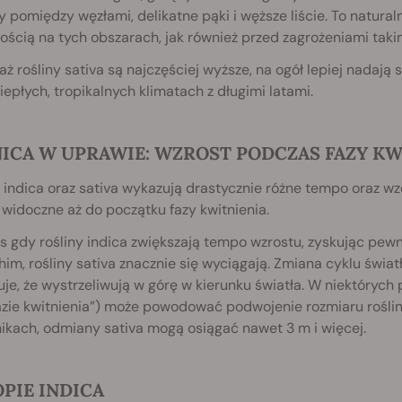
 pomiędzy węzłami, delikatne pąki i węższe liście. To natura
ością na tych obszarach, jak również przed zagrożeniami takimi
ż rośliny sativa są najczęściej wyższe, na ogół lepiej nadają
iepłych, tropikalnych klimatach z długimi latami.
ICA W UPRAWIE: WZROST PODCZAS FAZY KW
 indica oraz sativa wykazują drastycznie różne tempo oraz wzo
widoczne aż do początku fazy kwitnienia.
 gdy rośliny indica zwiększają tempo wzrostu, zyskując pewn
im, rośliny sativa znacznie się wyciągają. Zmiana cyklu świa
e, że wystrzeliwują w górę w kierunku światła. W niektóryc
azie kwitnienia”) może powodować podwojenie rozmiaru roślin
ikach, odmiany sativa mogą osiągać nawet 3 m i więcej.
PIE INDICA