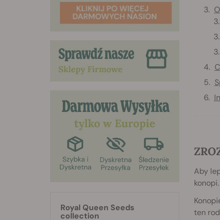
O
C
S
I
ZRO
Aby lep
konopi.
Konopie
Royal Queen Seeds
ten rod
collection