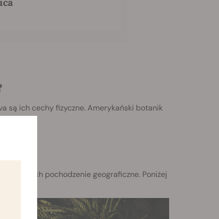
ica
?
va są ich cechy fizyczne. Amerykański botanik
y:
h
ząc na ich pochodzenie geograficzne. Poniżej