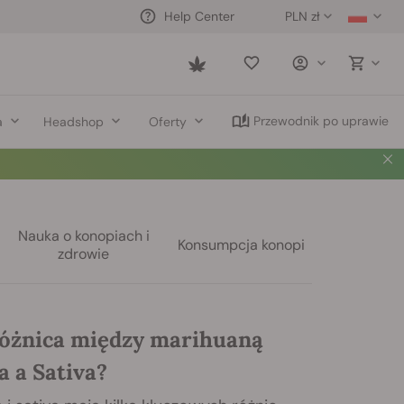
PLN zł
Help Center
Saved
items
Przewodnik po uprawie
a
Headshop
Oferty
Nauka o konopiach i
Konsumpcja konopi
zdrowie
 różnica między marihuaną
a a Sativa?