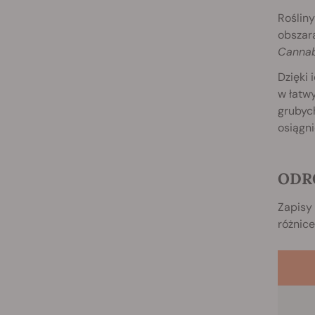
Rośliny
obszara
Cannab
Dzięki 
w łatw
grubych
osiągni
ODR
Zapisy
różnice