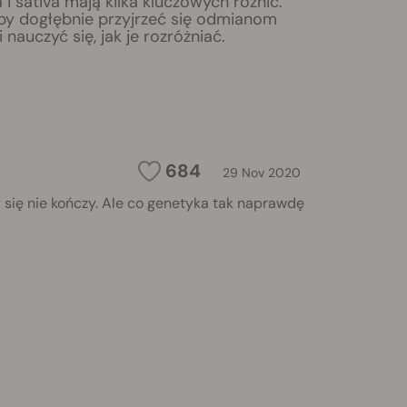
 i sativa mają kilka kluczowych różnic.
 aby dogłębnie przyjrzeć się odmianom
 i nauczyć się, jak je rozróżniać.
684
29 Nov 2020
 się nie kończy. Ale co genetyka tak naprawdę