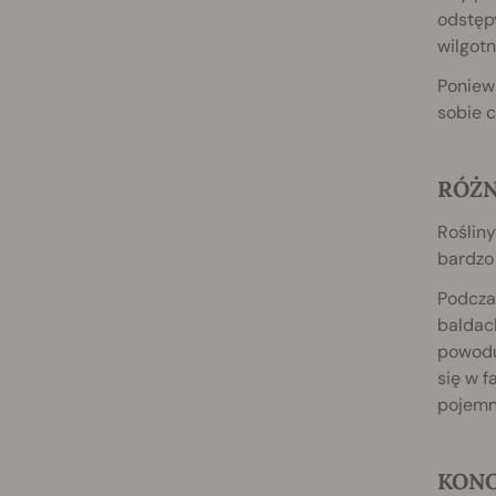
odstępy
wilgotn
Poniewa
sobie c
RÓŻN
Rośliny
bardzo 
Podczas
baldach
powoduj
się w f
pojemn
KONO