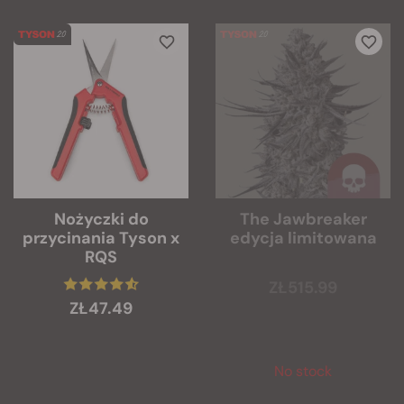
Nożyczki do
The Jawbreaker
przycinania Tyson x
edycja limitowana
RQS
ZŁ515.99
ZŁ47.49
No stock