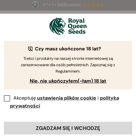
4.7 z 5 z
58690 recenzji
☀️
Summer Sales
: do 50% zniżki
na wybrane produkty ⏤
Kup teraz
🛍️
Czy masz ukończone 18 lat?
Treści i produkty na naszej stronie internetowej są
zarezerwowane dla osób pełnoletnich. Zapoznaj się z
Regulaminem.
Nie, nie ukończyłem(-łam) 18 lat
Akceptuję
ustawienia plików cookie
i
polityka
prywatności
Nasiona
Tyson
ZGADZAM SIĘ I WCHODZĘ