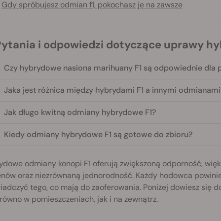
Gdy spróbujesz odmian f1, pokochasz je na zawsze
 Pytania i odpowiedzi dotyczące uprawy hy
Czy hybrydowe nasiona marihuany F1 są odpowiednie dla 
Jaka jest różnica między hybrydami F1 a innymi odmianami
Jak długo kwitną odmiany hybrydowe F1?
Kiedy odmiany hybrydowe F1 są gotowe do zbioru?
ydowe odmiany konopi F1 oferują zwiększoną odporność, więks
enów oraz niezrównaną jednorodność. Każdy hodowca powinien
adczyć tego, co mają do zaoferowania. Poniżej dowiesz się 
arówno w pomieszczeniach, jak i na zewnątrz.