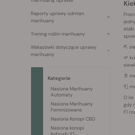
marihuaną: uprawa
Ki
Raporty uprawy odmian
Proce
marihuany
jedny
ataki
Trening roślin marihuany
sposo
⛏️ si
Wskazówki dotyczące uprawy
marihuany
🌱 kr
siewk
🥛 m
Kategorie
🧻 m
Nasiona Marihuany
Automaty
O ile
Nasiona Marihuany
gdy 
Feminizowane
F1 ro
Nasiona Konopi CBD
Nasiona konopi
hybrydy F1