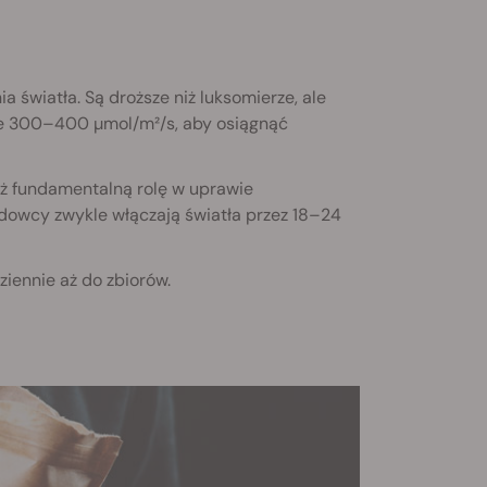
 światła. Są droższe niż luksomierze, ale
ie 300–400 µmol/m²/s, aby osiągnąć
eż fundamentalną rolę w uprawie
odowcy zwykle włączają światła przez 18–24
ziennie aż do zbiorów.