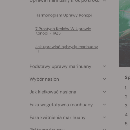
Uprawa marihuany krok po kroku
Harmonogram Uprawy Konopi
7 Prostych Kroków W Uprawie
Konopi - RQS
Jak uprawiać hybrydy marihuany
F1
Podstawy uprawy marihuany
Sp
Wybór nasion
Jak kiełkować nasiona
Faza wegetatywna marihuany
Faza kwitnienia marihuany