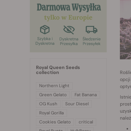
Royal Queen Seeds
Rośli
collection
opcji
Northern Light
optym
Green Gelato
Fat Banana
Istni
prost
OG Kush
Sour Diesel
uzysk
Royal Gorilla
nale
Cookies Gelato
critical