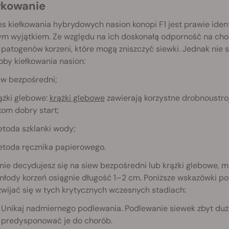
ełkowanie
s kiełkowania hybrydowych nasion konopi F1 jest prawie ide
m wyjątkiem. Ze względu na ich doskonałą odporność na chor
 patogenów korzeni, które mogą zniszczyć siewki. Jednak nie 
by kiełkowania nasion:
ew bezpośredni;
ążki glebowe:
krążki glebowe
zawierają korzystne drobnoustroj
om dobry start;
etoda szklanki wody;
etoda ręcznika papierowego.
 nie decydujesz się na siew bezpośredni lub krążki glebowe, m
młody korzeń osiągnie długość 1–2 cm. Poniższe wskazówk
zwijać się w tych krytycznych wczesnych stadiach:
Unikaj nadmiernego podlewania. Podlewanie siewek zbyt dużą
predysponować je do chorób.