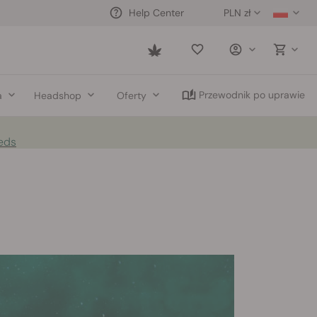
PLN zł
Help Center
Saved
items
Przewodnik po uprawie
a
Headshop
Oferty
eds