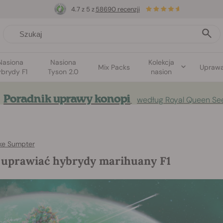
4.7 z 5 z
58690 recenzji
Nasiona
Nasiona
Kolekcja
Mix Packs
Upraw
brydy F1
Tyson 2.0
nasion
Poradnik uprawy konopi
według Royal Queen Se
ke Sumpter
 uprawiać hybrydy marihuany F1