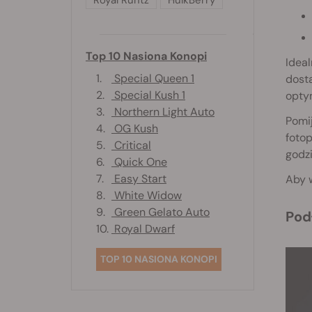
Royal Runtz
HulkBerry
Top 10 Nasiona Konopi
Ideal
1.
Special Queen 1
dost
2.
Special Kush 1
opty
3.
Northern Light Auto
Pomij
4.
OG Kush
fotop
5.
Critical
godz
6.
Quick One
7.
Easy Start
Aby w
8.
White Widow
9.
Green Gelato Auto
Po
10.
Royal Dwarf
TOP 10 NASIONA KONOPI