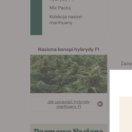
Mix Packs
Kolekcja nasion
marihuany
Nasiona konopi hybrydy F1
Zazwy
wege
Re
Jak uprawiać hybrydy
marihuany F1