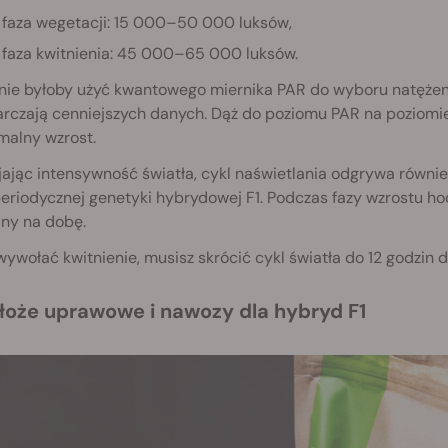
faza wegetacji: 15 000–50 000 luksów,
faza kwitnienia: 45 000–65 000 luksów.
nie byłoby użyć kwantowego miernika PAR do wyboru natężenia
arczają cenniejszych danych. Dąż do poziomu PAR na poziom
malny wzrost.
ając intensywność światła, cykl naświetlania odgrywa równi
eriodycznej genetyki hybrydowej F1. Podczas fazy wzrostu h
iny na dobę.
ywołać kwitnienie, musisz skrócić cykl światła do 12 godzin d
dłoże uprawowe i nawozy dla hybryd F1