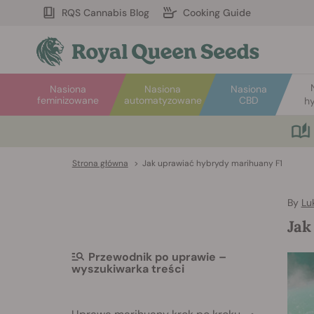
RQS Cannabis Blog
Cooking Guide
Nasiona
Nasiona
Nasiona
feminizowane
automatyzowane
CBD
hy
Strona główna
>
Jak uprawiać hybrydy marihuany F1
By
Lu
Jak
Przewodnik po uprawie –
wyszukiwarka treści