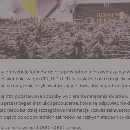
ny potrzebują fotonów do przeprowadzania fotosyntezy, wytwar
 oświetlenia, w tym CFL, HID i LED. Niezależnie od rodzaju świ
alne natężenie, czyli wystarczająco dużo, aby napędzać fot
eją trzy podstawowe sposoby wybierania natężenia światła w
u przestrzegać instrukcji producenta, które są odpowiednie d
ać nieco bardziej szczegółowe informacje, rozważ zainwesto
ży dążyć do odpowiednich zakresów na różnych etapach cyklu
faza kiełkowania: 5000–7000 luksów,