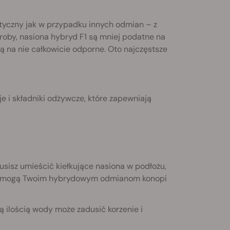
ntyczny jak w przypadku innych odmian – z
oby, nasiona hybryd F1 są mniej podatne na
są na nie całkowicie odporne. Oto najczęstsze
e i składniki odżywcze, które zapewniają
usisz umieścić kiełkujące nasiona w podłożu,
i pomogą Twoim hybrydowym odmianom konopi
 ilością wody może zadusić korzenie i