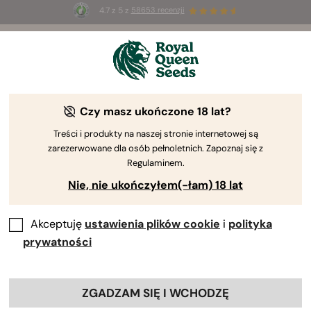
4.7 z 5 z
58653 recenzji
Czy masz ukończone 18 lat?
Znajdź nasiona cannabis
Treści i produkty na naszej stronie internetowej są
1/7
zarezerwowane dla osób pełnoletnich. Zapoznaj się z
Regulaminem.
Nie, nie ukończyłem(-łam) 18 lat
Akceptuję
ustawienia plików cookie
i
polityka
Chcę uprawiać...
prywatności
ZGADZAM SIĘ I WCHODZĘ