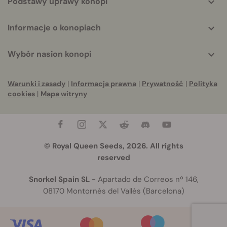
Podstawy uprawy konopi
Informacje o konopiach
Wybór nasion konopi
Warunki i zasady
|
Informacja prawna
|
Prywatność
|
Polityka
cookies
|
Mapa witryny
© Royal Queen Seeds, 2026. All rights
reserved
Snorkel Spain SL
- Apartado de Correos nº 146,
08170 Montornès del Vallès (Barcelona)