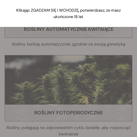
Klikając ZGADZAM SIĘ I WCHODZĘ, potwierdzasz, że masz
ukończone 18 lat
ROŚLINY AUTOMATYCZNIE KWITNĄCE
Rośliny kwitną automatycznie zgodnie ze swoją genetyką
ROŚLINY FOTOPERIODYCZNE
Rośliny polegają na odpowiednim cyklu światła, aby rozpocząć
kwitnienie