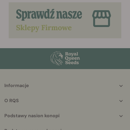
More
Informacje
helpful
info
O RQS
Podstawy nasion konopi