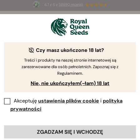
4.7 z 5 z
58690 recenzji
Czy masz ukończone 18 lat?
Treści i produkty na naszej stronie internetowej są
zarezerwowane dla osób pełnoletnich. Zapoznaj się z
Regulaminem.
Nie, nie ukończyłem(-łam) 18 lat
Promocja na nasiona
Akceptuję
ustawienia plików cookie
i
polityka
marihuany 1+1
prywatności
Kup jeden produkt, drugi dostaniesz
gratis
ZGADZAM SIĘ I WCHODZĘ