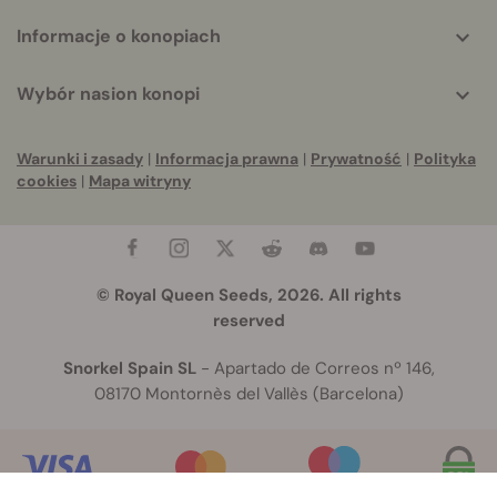
Informacje o konopiach
Wybór nasion konopi
Warunki i zasady
|
Informacja prawna
|
Prywatność
|
Polityka
cookies
|
Mapa witryny
© Royal Queen Seeds, 2026. All rights
reserved
Snorkel Spain SL
- Apartado de Correos nº 146,
08170 Montornès del Vallès (Barcelona)