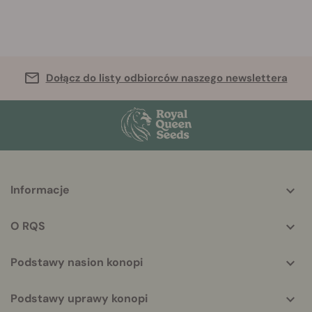
Dołącz do listy odbiorców naszego newslettera
More
Informacje
helpful
info
O RQS
Podstawy nasion konopi
Podstawy uprawy konopi