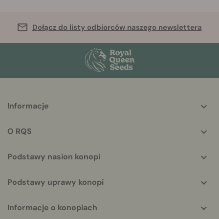
Dołącz do listy odbiorców naszego newslettera
More
Informacje
helpful
info
O RQS
Podstawy nasion konopi
Podstawy uprawy konopi
Informacje o konopiach