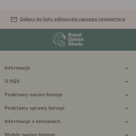
Dołącz do listy odbiorców naszego newslettera
Informacje
More
helpful
O RQS
info
Podstawy nasion konopi
Podstawy uprawy konopi
Informacje o konopiach
Wybór nasion konopi