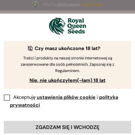
4.7 z 5 z
58653 recenzji
☀️
Summer Sales
: do 50% zniżki
na wybrane produkty ⏤
Kup teraz
🛍️
Czy masz ukończone 18 lat?
Treści i produkty na naszej stronie internetowej są
zarezerwowane dla osób pełnoletnich. Zapoznaj się z
Regulaminem.
Nie, nie ukończyłem(-łam) 18 lat
Akceptuję
ustawienia plików cookie
i
polityka
prywatności
ZGADZAM SIĘ I WCHODZĘ