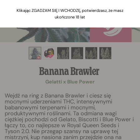
Klikając ZGADZAM SIĘ I WCHODZĘ, potwierdzasz, że masz
ukończone 18 lat
Banana Brawler
Gelatti x Blue Power
Wejdź na ring z Banana Brawler i ciesz się
mocnymi uderzeniami THC, intensywnymi
babanowymi terpenami i mocnymi,
produktywnymi roślinami. Ta odmiana wagi
ciężkiej pochodzi od Gelato, Biscotti i Blue Power i
łączy to, co najlepsze w Royal Queen Seeds i
Tyson 2.0. Nie przegap szansy na uprawę tej
mistrzyni, kup nasiona zanim przejdzie ona na