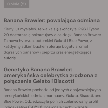
Opinie (5)
Banana Brawler: powalająca odmiana
Kiedy już myślałeś, że walka się skończyła, RQS i Tyson
2.0 dostarczają nokautujący cios dzięki Banana Brawler.
Ta nowa hybryda, potomkini Gelatti i Blue Power, z
każdym gładkim buchem oferuje bogaty aromat
dojrzałych bananów i pieprzu oraz energetyzującą
euforię.
Genetyka Banana Brawler:
amerykańska celebrytka zrodzona z
połączenia Gelato i Biscotti
Banana Brawler pochodzi od jednych z najważniejszych
amerykańskich odmian marihuany: Gelato, Biscotti, and
Blue Power. Odziedziczyła po nich zbilansowany profil
indica-sativa (50/50), doskonałe cechy wzrostu,