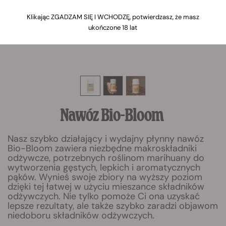
Klikając ZGADZAM SIĘ I WCHODZĘ, potwierdzasz, że masz
ukończone 18 lat
Nawóz Bio-Bloom
Nasz szybko działający i wydajny płynny nawóz
Bio-Bloom zawiera niezbędne makroskładniki
odżywcze, potrzebnych roślinom marihuany do
wytworzenia gęstych, lepkich i aromatycznych
pąków. Wynieś swoje zbiory na wyższy poziom
dzięki tej łatwej w użyciu mieszance składników
odżywczych. Nie tylko pomoże Ci ona uzyskać
lepsze rezultaty, ale także szybko zaradzi objawom
niedoboru składników odżywczych.