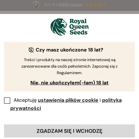
4.7 z 5 z
58690 recenzji
🎁
3 nasiona White Widow Auto
ZA DARMO dla
pierwszych 100 osób, które użyją kodu
AUGUST26 🌿
Czy masz ukończone 18 lat?
Treści i produkty na naszej stronie internetowej są
zarezerwowane dla osób pełnoletnich. Zapoznaj się z
Regulaminem.
Nie, nie ukończyłem(-łam) 18 lat
Akceptuję
ustawienia plików cookie
i
polityka
prywatności
ZGADZAM SIĘ I WCHODZĘ