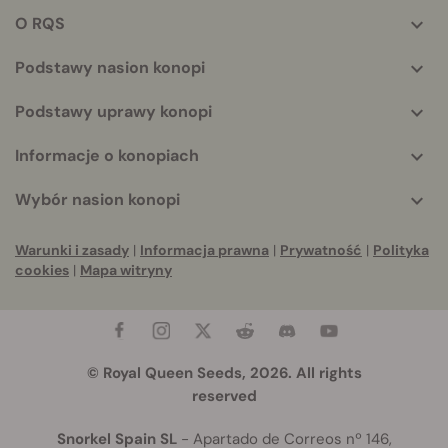
helpful
O RQS
info
Podstawy nasion konopi
Podstawy uprawy konopi
Informacje o konopiach
Wybór nasion konopi
Warunki i zasady
|
Informacja prawna
|
Prywatność
|
Polityka
cookies
|
Mapa witryny
© Royal Queen Seeds, 2026. All rights
reserved
Snorkel Spain SL
- Apartado de Correos nº 146,