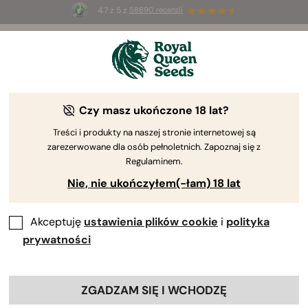
4.7 z 5 z
58690 recenzji
🎁
3 nasiona White Widow Auto
ZA DARMO dla
pierwszych 100 osób, które użyją kodu
AUGUST26 🌿
Czy masz ukończone 18 lat?
Treści i produkty na naszej stronie internetowej są
zarezerwowane dla osób pełnoletnich. Zapoznaj się z
Regulaminem.
Nie, nie ukończyłem(-łam) 18 lat
Akceptuję
ustawienia plików cookie
i
polityka
prywatności
ZGADZAM SIĘ I WCHODZĘ