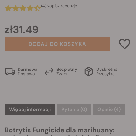
(4)
Napisz recenzję
zł31.49
DODAJ DO KOSZYKA
Darmowa
Bezpłatny
Dyskretna
Dostawa
Zwrot
Przesyłka
Więcej informacji
Pytania
(0)
Opinie (4)
Botrytis Fungicide dla marihuany: