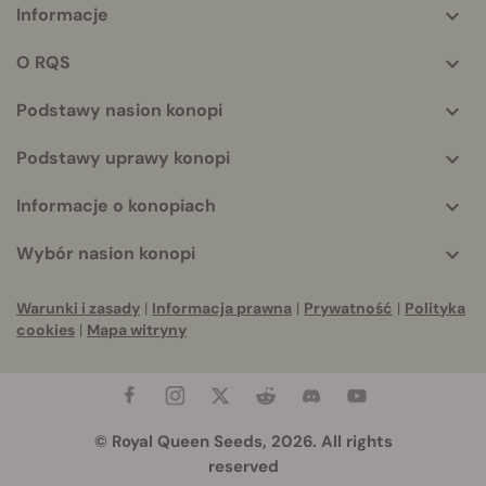
Informacje
More
helpful
O RQS
info
Podstawy nasion konopi
Podstawy uprawy konopi
Informacje o konopiach
Wybór nasion konopi
Warunki i zasady
|
Informacja prawna
|
Prywatność
|
Polityka
cookies
|
Mapa witryny
© Royal Queen Seeds, 2026. All rights
reserved