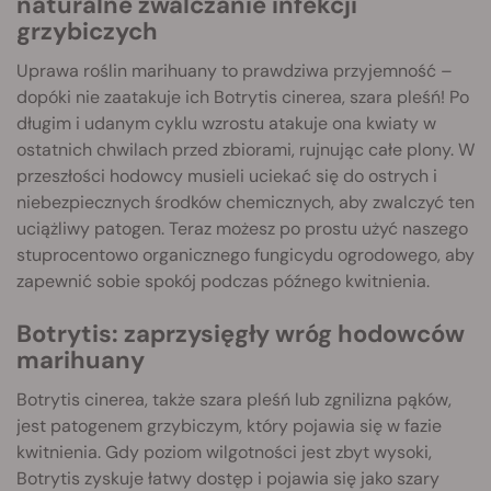
naturalne zwalczanie infekcji
grzybiczych
Uprawa roślin marihuany to prawdziwa przyjemność –
dopóki nie zaatakuje ich Botrytis cinerea, szara pleśń! Po
długim i udanym cyklu wzrostu atakuje ona kwiaty w
ostatnich chwilach przed zbiorami, rujnując całe plony. W
przeszłości hodowcy musieli uciekać się do ostrych i
niebezpiecznych środków chemicznych, aby zwalczyć ten
uciążliwy patogen. Teraz możesz po prostu użyć naszego
stuprocentowo organicznego fungicydu ogrodowego, aby
zapewnić sobie spokój podczas późnego kwitnienia.
Botrytis: zaprzysięgły wróg hodowców
marihuany
Botrytis cinerea, także szara pleśń lub zgnilizna pąków,
jest patogenem grzybiczym, który pojawia się w fazie
kwitnienia. Gdy poziom wilgotności jest zbyt wysoki,
Botrytis zyskuje łatwy dostęp i pojawia się jako szary