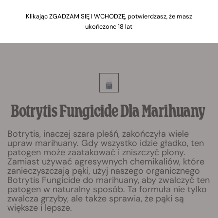
Klikając ZGADZAM SIĘ I WCHODZĘ, potwierdzasz, że masz
ukończone 18 lat
Botrytis Fungicide Dla Marihuany
Botrytis, inaczej szara pleśń, zakończyła wiele
upraw marihuany. Gdy wszystko idzie gładko, ten
patogen może zaatakować i zniszczyć plony.
Zamiast używać agresywnych chemikaliów, które
zanieczyszczają pąki, użyj naszego organicznego
Botrytis Fungicide do marihuany, aby zwalczyć ten
patogen w naturalny sposób. Ta formuła nie tylko
zwalcza grzyby, ale także sprawia, że pąki są
większe i lepsze.