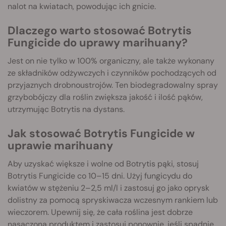
nalot na kwiatach, powodując ich gnicie.
Dlaczego warto stosować Botrytis
Fungicide do uprawy marihuany?
Jest on nie tylko w 100% organiczny, ale także wykonany
ze składników odżywczych i czynników pochodzących od
przyjaznych drobnoustrojów. Ten biodegradowalny spray
grzybobójczy dla roślin zwiększa jakość i ilość pąków,
utrzymując Botrytis na dystans.
Jak stosować Botrytis Fungicide w
uprawie marihuany
Aby uzyskać większe i wolne od Botrytis pąki, stosuj
Botrytis Fungicide co 10–15 dni. Użyj fungicydu do
kwiatów w stężeniu 2–2,5 ml/l i zastosuj go jako oprysk
dolistny za pomocą spryskiwacza wczesnym rankiem lub
wieczorem. Upewnij się, że cała roślina jest dobrze
nasączona produktem i zastosuj ponownie, jeśli spadnie