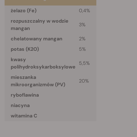
żelazo
(Fe)
0,4%
rozpuszczalny w wodzie
3%
mangan
chelatowany mangan
2%
potas
(K2O)
5%
kwasy
5,5%
polihydroksykarboksylowe
mieszanka
20%
mikroorganizmów
(PV)
ryboflawina
niacyna
witamina C