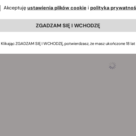
 może wyprodukować 400–450 g/m² w uprawie indoor i do 500 
Akceptuję
ustawienia plików cookie
i
polityka prywatnoś
ZGADZAM SIĘ I WCHODZĘ
Klikając ZGADZAM SIĘ I WCHODZĘ, potwierdzasz, że masz ukończone 18 lat