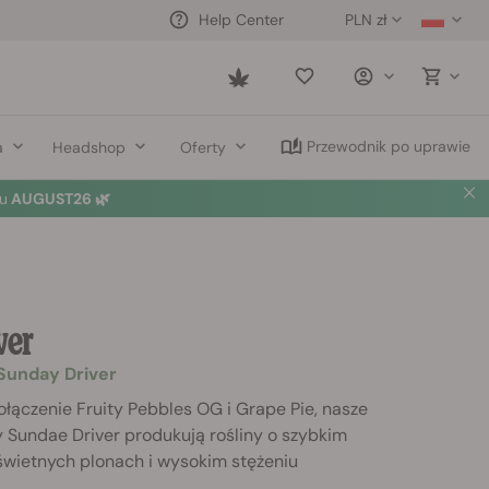
PLN zł
Help Center
Saved
items
Przewodnik po uprawie
a
Headshop
Oferty
u
AUGUST26 🌿
ver
 Sunday Driver
łączenie Fruity Pebbles OG i Grape Pie, nasze
 Sundae Driver produkują rośliny o szybkim
 świetnych plonach i wysokim stężeniu