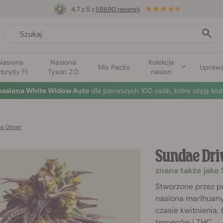
4.7 z 5 z
58690 recenzji
Nasiona
Nasiona
Kolekcja
Mix Packs
Upraw
brydy F1
Tyson 2.0
nasion
nasiona White Widow Auto
dla pierwszych 100 osób, które użyją kod
e Driver
Sundae Dri
znana także jako
Stworzone przez po
nasiona marihuany
czasie kwitnienia,
terpenów i THC.