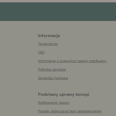
Informacje
More
helpful
Twoje konto
info
FAQ
Informacja o przesyłce nasion marihuany
Polityka zwrotów
Sprzedaż hurtowa
Podstawy uprawy konopi
Kiełkowanie nasion
Porady dotyczące fazy wegetatywnej