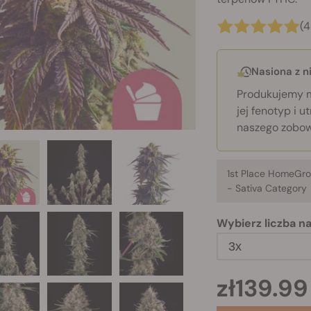
(4
Nasiona z 
Produkujemy m
jej fenotyp i 
naszego zobow
1st Place HomeGr
-
Sativa Category
Wybierz liczba n
3x
zł139.99