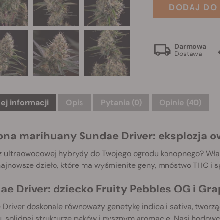
DODAJ DO
Darmowa
Dostawa
ej informacji
Opis
Pytania
(0)
Opinie (40)
ona marihuany Sundae Driver: eksplozja 
z ultraowocowej hybrydy do Twojego ogrodu konopnego? Właśn
najnowsze dzieło, które ma wyśmienite geny, mnóstwo THC i
ae Driver: dziecko Fruity Pebbles OG i Gra
 Driver doskonale równoważy genetykę indica i sativa, twor
, solidnej strukturze pąków i pysznym aromacie. Nasi hodowcy