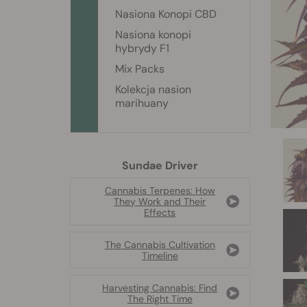
Nasiona Konopi CBD
Nasiona konopi
hybrydy F1
Mix Packs
Kolekcja nasion
marihuany
Sundae Driver
Cannabis Terpenes: How
They Work and Their
Effects
The Cannabis Cultivation
Timeline
Harvesting Cannabis: Find
The Right Time