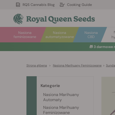
RQS Cannabis Blog
Cooking Guide
Nasiona
Nasiona
Nasiona
feminizowane
automatyzowane
CBD
hy
🎁
3 darmowe 
Strona główna
>
Nasiona Marihuany Feminizowane
>
Sunda
Kategorie
Nasiona Marihuany
Automaty
Nasiona Marihuany
Feminizowane