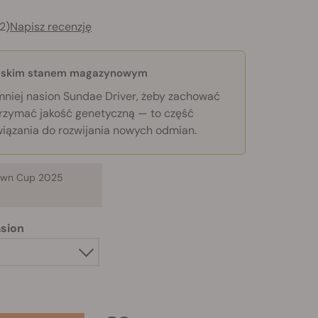
2)
Napisz recenzję
niskim stanem magazynowym
niej nasion Sundae Driver, żeby zachować
utrzymać jakość genetyczną — to część
iązania do rozwijania nowych odmian.
own Cup 2025
asion