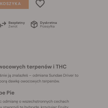
 KOSZYKA
Bezpłatny
Dyskretna
Zwrot
Przesyłka
owocowych terpenów i THC
ie ją znalazłeś – odmiana Sundae Driver to
 sporą dawkę owocowych terpenów.
pe Pie
ząc odmianę o wszechstronnych cechach
 stworzyli tę hybrydę, krzyżując Fruity