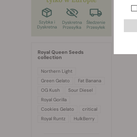
Driver
Royal Queen Seeds
collection
Northern Light
Green Gelato
Fat Banana
OG Kush
Sour Diesel
Royal Gorilla
Cookies Gelato
critical
Royal Runtz
HulkBerry