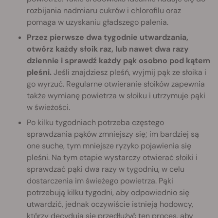
rozbijania nadmiaru cukrów i chlorofilu oraz
pomaga w uzyskaniu gładszego palenia.
Przez pierwsze dwa tygodnie utwardzania,
otwórz każdy słoik raz, lub nawet dwa razy
dziennie i sprawdź każdy pąk osobno pod kątem
pleśni.
Jeśli znajdziesz pleśń, wyjmij pąk ze słoika i
go wyrzuć. Regularne otwieranie słoików zapewnia
także wymianę powietrza w słoiku i utrzymuje pąki
w świeżości.
Po kilku tygodniach potrzeba częstego
sprawdzania pąków zmniejszy się; im bardziej są
one suche, tym mniejsze ryzyko pojawienia się
pleśni. Na tym etapie wystarczy otwierać słoiki i
sprawdzać pąki dwa razy w tygodniu, w celu
dostarczenia im świeżego powietrza. Pąki
potrzebują kilku tygodni, aby odpowiednio się
utwardzić, jednak oczywiście istnieją hodowcy,
którzy decydują się przedłużyć ten proces, aby