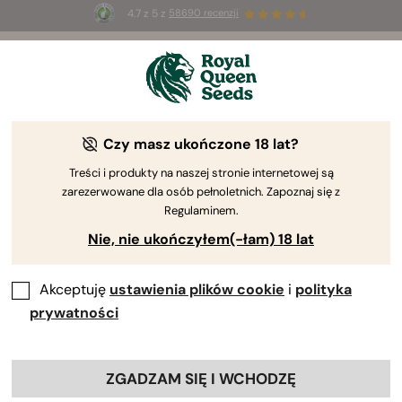
4.7 z 5 z
58690 recenzji
☀️
Summer Sales
: do 50% zniżki
na wybrane produkty ⏤
Kup teraz
🛍️
według Royal Queen Seeds
Poradnik uprawy konopi
Czy masz ukończone 18 lat?
Treści i produkty na naszej stronie internetowej są
zarezerwowane dla osób pełnoletnich. Zapoznaj się z
Przewodnik po uprawie – wyszukiwarka treści
Regulaminem.
Nie, nie ukończyłem(-łam) 18 lat
Etapy uprawy konopi
By
Luke Sumpter
Akceptuję
ustawienia plików cookie
i
polityka
Reviewed by:
Andreu Francés
prywatności
Przegląd pięciu etapów uprawy konopi.
Uprawa marihuany wiąże się z wieloma zmiennymi.
ZGADZAM SIĘ I WCHODZĘ
Jednak sama uprawa może zostać podzielona na pięć