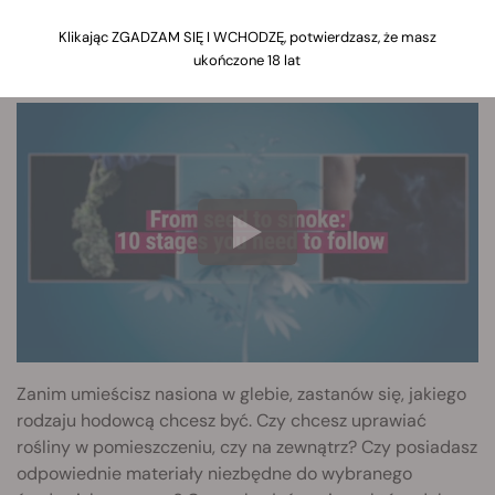
różnych etapów, niezależnie od wybranych nasion.
Klikając ZGADZAM SIĘ I WCHODZĘ, potwierdzasz, że masz
ukończone 18 lat
Pierwsze Kroki
Zanim umieścisz nasiona w glebie, zastanów się, jakiego
rodzaju hodowcą chcesz być. Czy chcesz uprawiać
rośliny w pomieszczeniu, czy na zewnątrz? Czy posiadasz
odpowiednie materiały niezbędne do wybranego