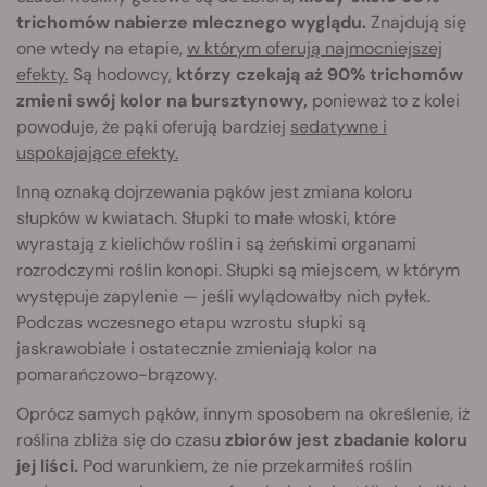
trichomów nabierze mlecznego wyglądu.
Znajdują się
one wtedy na etapie,
w którym oferują najmocniejszej
efekty.
Są hodowcy,
którzy czekają aż 90% trichomów
zmieni swój kolor na bursztynowy,
ponieważ to z kolei
powoduje, że pąki oferują bardziej
sedatywne i
uspokajające efekty.
Inną oznaką dojrzewania pąków jest zmiana koloru
słupków w kwiatach. Słupki to małe włoski, które
wyrastają z kielichów roślin i są żeńskimi organami
rozrodczymi roślin konopi. Słupki są miejscem, w którym
występuje zapylenie — jeśli wylądowałby nich pyłek.
Podczas wczesnego etapu wzrostu słupki są
jaskrawobiałe i ostatecznie zmieniają kolor na
pomarańczowo-brązowy.
Oprócz samych pąków, innym sposobem na określenie, iż
roślina zbliża się do czasu
zbiorów jest zbadanie koloru
jej liści.
Pod warunkiem, że nie przekarmiłeś roślin