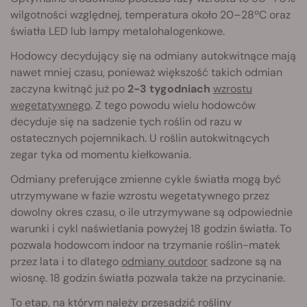
wilgotności względnej, temperatura około 20–28ºC oraz
światła LED lub lampy metalohalogenkowe.
Hodowcy decydujący się na odmiany autokwitnące mają
nawet mniej czasu, ponieważ większość takich odmian
zaczyna kwitnąć już po
2-3 tygodniach
wzrostu
weg
etatywnego
. Z tego powodu wielu hodowców
decyduje się na sadzenie tych roślin od razu w
ostatecznych pojemnikach. U roślin autokwitnących
zegar tyka od momentu kiełkowania.
Odmiany preferujące zmienne cykle światła mogą być
utrzymywane w fazie wzrostu wegetatywnego przez
dowolny okres czasu, o ile utrzymywane są odpowiednie
warunki i cykl naświetlania powyżej 18 godzin światła. To
pozwala hodowcom indoor na trzymanie roślin-matek
przez lata i to dlatego
odmiany outdoor
sadzone są na
wiosnę. 18 godzin światła pozwala także na przycinanie.
To etap, na którym należy przesadzić rośliny