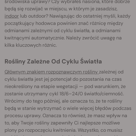
środowiska uprawy? Czy wybrałeś nasiona, które dobrze
będą się rozwijać w miejscu, w którym je zasadzisz,
indoor
lub outdoor? Nawiązując do ostatniej myśli, każdy
początkujący hodowca powinien znać różnicę między
odmianami zależnymi od cyklu światła, a odmianami
kwitnącymi automatycznie. Należy zwrócić uwagę na
kilka kluczowych różnic.
Rośliny Zależne Od Cyklu Światła
Głównym znakiem rozpoznawczym rośliny
zależnej od
cyklu światła jest jej potencjał do pozostania na czas
nieokreślony na etapie wegetacji — pod warunkiem, że
zostanie utrzymany cykl 18/6–24/0 światło/ciemność.
Wrócimy do tego później, ale oznacza to, że te rośliny
będą w stanie wytrzymać o wiele więcej błędów podczas
procesu uprawy. Oznacza to również, że masz wpływ na
to, aby Twoje rośliny zapewniły Ci najlepsze możliwe
plony po rozpoczęciu kwitnienia. Wszystko, co musisz