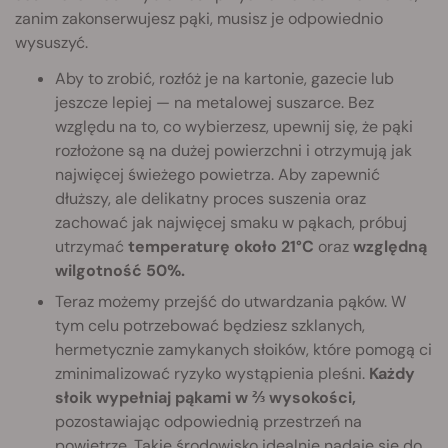
zanim zakonserwujesz pąki, musisz je odpowiednio
wysuszyć.
Aby to zrobić, rozłóż je na kartonie, gazecie lub
jeszcze lepiej — na metalowej suszarce. Bez
względu na to, co wybierzesz, upewnij się, że pąki
rozłożone są na dużej powierzchni i otrzymują jak
najwięcej świeżego powietrza. Aby zapewnić
dłuższy, ale delikatny proces suszenia oraz
zachować jak najwięcej smaku w pąkach, próbuj
utrzymać
temperaturę około 21°C
oraz
względną
wilgotność 50%.
Teraz możemy przejść do utwardzania pąków. W
tym celu potrzebować będziesz szklanych,
hermetycznie zamykanych słoików, które pomogą ci
zminimalizować ryzyko wystąpienia pleśni.
Każdy
słoik wypełniaj pąkami w ⅔ wysokości,
pozostawiając odpowiednią przestrzeń na
powietrze. Takie środowisko idealnie nadaje się do