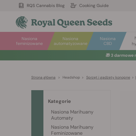
RQS Cannabis Blog
Cooking Guide
Nasiona
Nasiona
Nasiona
feminizowane
automatyzowane
CBD
hy
🎁
3 darmowe 
Strona główna
>
Headshop
>
Sprzęt i gadżety konopne
>
Kategorie
Nasiona Marihuany
Automaty
Nasiona Marihuany
Feminizowane