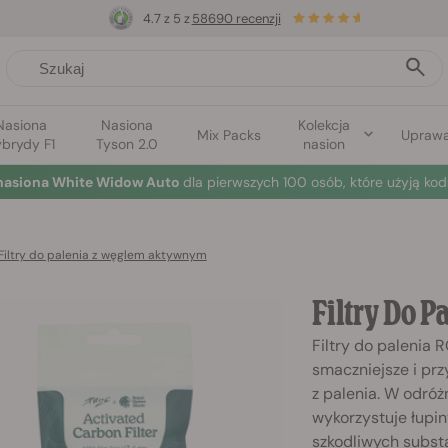
4.7 z 5 z
58690 recenzji
Nasiona
Nasiona
Kolekcja
Mix Packs
Upraw
brydy F1
Tyson 2.0
nasion
nasiona White Widow Auto
dla pierwszych 100 osób, które użyją kod
Filtry do palenia z węglem aktywnym
Filtry Do 
Filtry do palenia
smaczniejsze i pr
z palenia. W odróż
wykorzystuje łupi
szkodliwych substa