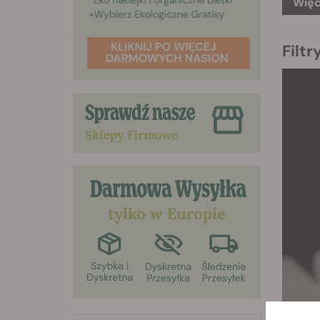
Więc
Filt