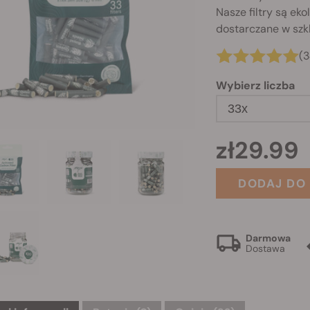
Nasze filtry są e
dostarczane w szk
(3
Wybierz liczba
33x
zł29.99
DODAJ DO
Darmowa
Dostawa