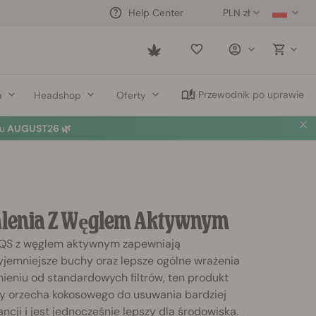
PLN zł
Help Center
Saved
items
Przewodnik po uprawie
a
Headshop
Oferty
u
AUGUST26 🌿
Palenia Z Węglem Aktywnym
 RQS z węglem aktywnym zapewniają
zyjemniejsze buchy oraz lepsze ogólne wrażenia
nieniu od standardowych filtrów, ten produkt
ny orzecha kokosowego do usuwania bardziej
ncji i jest jednocześnie lepszy dla środowiska.