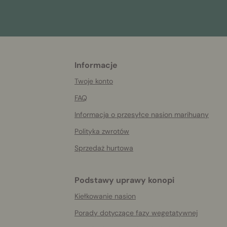
Informacje
More
helpful
Twoje konto
info
FAQ
Informacja o przesyłce nasion marihuany
Polityka zwrotów
Sprzedaż hurtowa
Podstawy uprawy konopi
Kiełkowanie nasion
Porady dotyczące fazy wegetatywnej