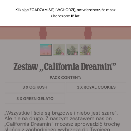
Klikając ZGADZAM SIĘ I WCHODZĘ, potwierdzasz, że masz
ukończone 18 lat
Zestaw „California Dreamin'”
PACK CONTENT:
3 X OG KUSH
3 X ROYAL COOKIES
3 X GREEN GELATO
„Wszystkie liście są brązowe i niebo jest szare”.
Ale nie na długo. Z naszym zestawem nasion
„California Dreamin'” możesz sprowadzić trochę
słońca z zachodniego wybrzeża do Twojego