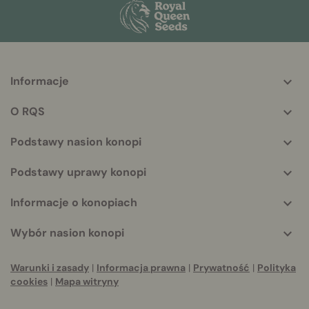
Informacje
More
helpful
O RQS
info
Podstawy nasion konopi
Podstawy uprawy konopi
Informacje o konopiach
Wybór nasion konopi
Warunki i zasady
|
Informacja prawna
|
Prywatność
|
Polityka
cookies
|
Mapa witryny