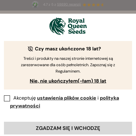
4.7 z 5 z
58690 recenzji
🎁
3 nasiona White Widow Auto
ZA DARMO dla
pierwszych 100 osób, które użyją kodu
AUGUST26 🌿
Czy masz ukończone 18 lat?
Treści i produkty na naszej stronie internetowej są
zarezerwowane dla osób pełnoletnich. Zapoznaj się z
Regulaminem.
Nie, nie ukończyłem(-łam) 18 lat
Akceptuję
ustawienia plików cookie
i
polityka
prywatności
ZGADZAM SIĘ I WCHODZĘ