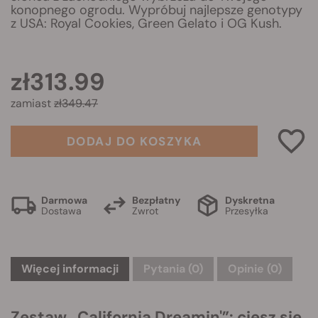
konopnego ogrodu. Wypróbuj najlepsze genotypy
z USA: Royal Cookies, Green Gelato i OG Kush.
zł313.99
zamiast
zł349.47
DODAJ DO KOSZYKA
Darmowa
Bezpłatny
Dyskretna
Dostawa
Zwrot
Przesyłka
Więcej informacji
Pytania
(0)
Opinie (0)
Zestaw „California Dreamin'”: ciesz się