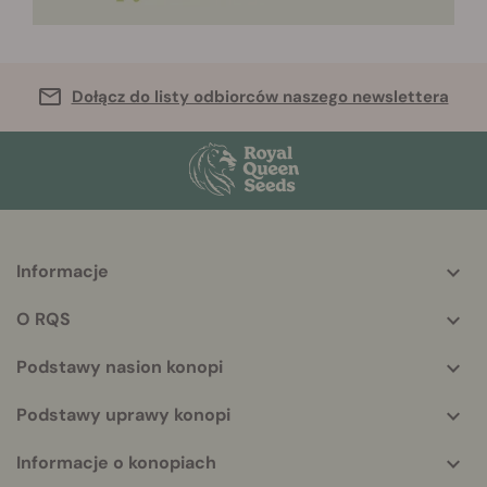
Dołącz do listy odbiorców naszego newslettera
Informacje
More
helpful
O RQS
info
Podstawy nasion konopi
Podstawy uprawy konopi
Informacje o konopiach