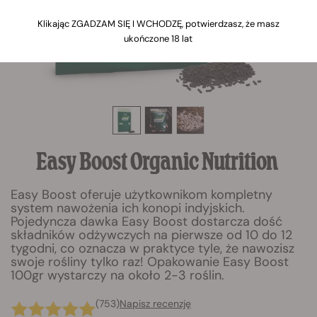
Klikając ZGADZAM SIĘ I WCHODZĘ, potwierdzasz, że masz
ukończone 18 lat
Easy Boost Organic Nutrition
Easy Boost oferuje użytkownikom kompletny
system nawożenia ich konopi indyjskich.
Pojedyncza dawka Easy Boost dostarcza dość
składników odżywczych na pierwsze od 10 do 12
tygodni, co oznacza w praktyce tyle, że nawozisz
swoje rośliny tylko raz! Opakowanie Easy Boost
100gr wystarczy na około 2-3 roślin.
(753)
Napisz recenzję