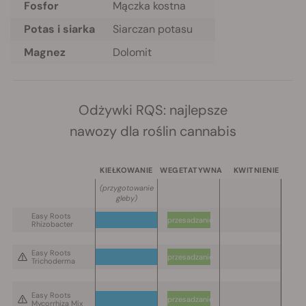
Fosfor
Mączka kostna
Potas i siarka
Siarczan potasu
Magnez
Dolomit
Odżywki RQS: najlepsze
nawozy dla roślin cannabis
KIEŁKOWANIE
WEGETATYWNA
KWITNIENIE
(
przygotowanie
gleby
)
Easy Roots
przesadzanie
Rhizobacter
Easy Roots
przesadzanie
Trichoderma
Easy Roots
przesadzanie
Mycorrhiza Mix