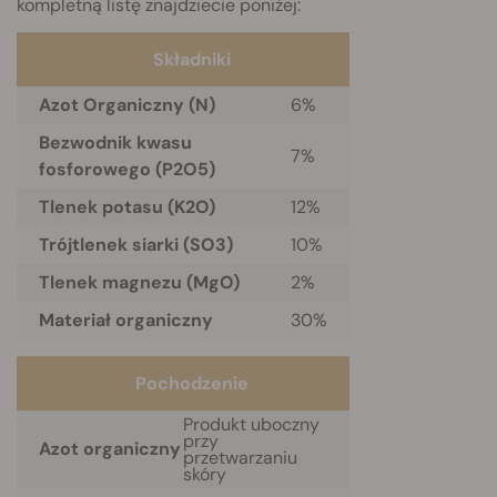
kompletną listę znajdziecie poniżej:
Składniki
Azot Organiczny (N)
6%
Bezwodnik kwasu
7%
fosforowego (P2O5)
Tlenek potasu (K2O)
12%
Trójtlenek siarki (SO3)
10%
Tlenek magnezu (MgO)
2%
Materiał organiczny
30%
Pochodzenie
Produkt uboczny
przy
Azot organiczny
przetwarzaniu
skóry