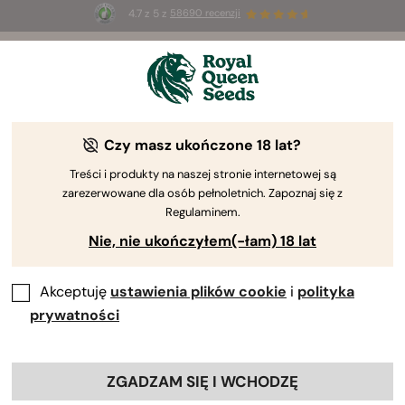
4.7 z 5 z
58690 recenzji
🎁
3 nasiona White Widow Auto
ZA DARMO dla
pierwszych 100 osób, które użyją kodu
AUGUST26 🌿
-15%
Czy masz ukończone 18 lat?
Treści i produkty na naszej stronie internetowej są
zarezerwowane dla osób pełnoletnich. Zapoznaj się z
Regulaminem.
Nie, nie ukończyłem(-łam) 18 lat
Akceptuję
ustawienia plików cookie
i
polityka
prywatności
ZGADZAM SIĘ I WCHODZĘ