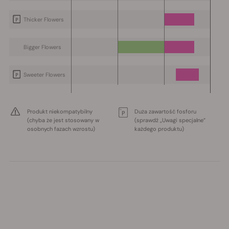
Thicker Flowers
Bigger Flowers
Sweeter Flowers
Produkt niekompatybilny
Duża zawartość fosforu
(chyba że jest stosowany w
(sprawdź „Uwagi specjalne”
osobnych fazach wzrostu)
każdego produktu)