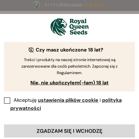
4.7 z 5 z
58744 recenzji
🎁
3 nasiona White Widow Auto
ZA DARMO dla
pierwszych 100 osób, które użyją kodu
AUGUST26 🌿
Czy masz ukończone 18 lat?
Treści i produkty na naszej stronie internetowej są
zarezerwowane dla osób pełnoletnich. Zapoznaj się z
Regulaminem.
Nie, nie ukończyłem(-łam) 18 lat
Akceptuję
ustawienia plików cookie
i
polityka
prywatności
ZGADZAM SIĘ I WCHODZĘ