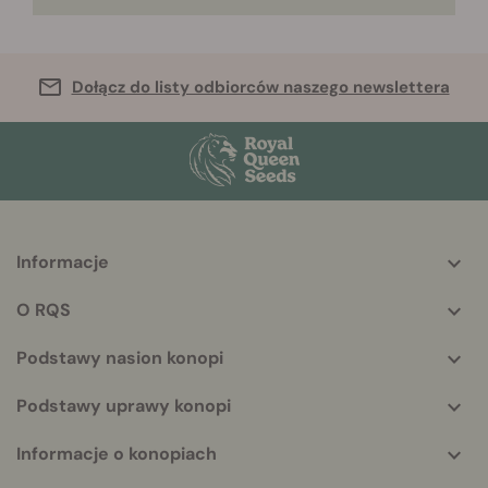
Dołącz do listy odbiorców naszego newslettera
Informacje
More
helpful
O RQS
info
Podstawy nasion konopi
Podstawy uprawy konopi
Informacje o konopiach