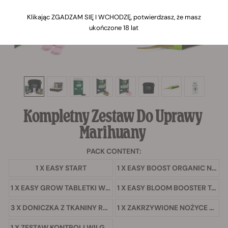
Klikając ZGADZAM SIĘ I WCHODZĘ, potwierdzasz, że masz
ukończone 18 lat
Kompletny Zestaw Do Uprawy
Marihuany
PACK CONTENT:
1 X EASY START
1 X EASY BOOST ORGANIC NUTRITION
1 X EASY GROW TABLETKI WSPOMAGAJĄCE WZROST
1 X EASY BLOOM BOOSTER TABLET
3 X DONICZKA Z TKANINY RQS
1 X ZAKRZYWIONE NOŻYCE DO PRZYCINANIA ROŚLIN
1 X ZESTAW KONTROLI WILGOTNOŚCI