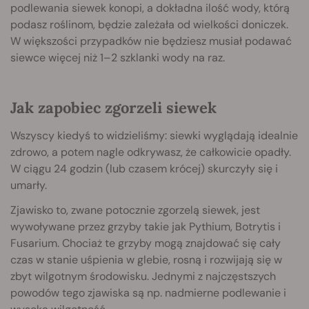
podlewania siewek konopi, a dokładna ilość wody, którą
podasz roślinom, będzie zależała od wielkości doniczek.
W większości przypadków nie będziesz musiał podawać
siewce więcej niż 1–2 szklanki wody na raz.
Jak zapobiec zgorzeli siewek
Wszyscy kiedyś to widzieliśmy: siewki wyglądają idealnie
zdrowo, a potem nagle odkrywasz, że całkowicie opadły.
W ciągu 24 godzin (lub czasem krócej) skurczyły się i
umarły.
Zjawisko to, zwane potocznie zgorzelą siewek, jest
wywoływane przez grzyby takie jak Pythium, Botrytis i
Fusarium. Chociaż te grzyby mogą znajdować się cały
czas w stanie uśpienia w glebie, rosną i rozwijają się w
zbyt wilgotnym środowisku. Jednymi z najczęstszych
powodów tego zjawiska są np. nadmierne podlewanie i