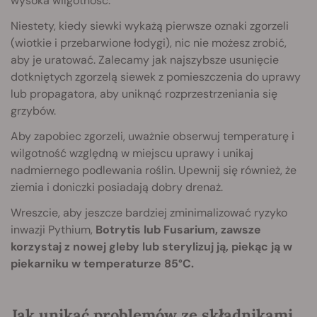
wysoka wilgotność.
Niestety, kiedy siewki wykażą pierwsze oznaki zgorzeli
(wiotkie i przebarwione łodygi), nic nie możesz zrobić,
aby je uratować. Zalecamy jak najszybsze usunięcie
dotkniętych zgorzelą siewek z pomieszczenia do uprawy
lub propagatora, aby uniknąć rozprzestrzeniania się
grzybów.
Aby zapobiec zgorzeli, uważnie obserwuj temperaturę i
wilgotność względną w miejscu uprawy i unikaj
nadmiernego podlewania roślin. Upewnij się również, że
ziemia i doniczki posiadają dobry drenaż.
Wreszcie, aby jeszcze bardziej zminimalizować ryzyko
inwazji Pythium,
Botrytis lub Fusarium, zawsze
korzystaj z nowej gleby lub sterylizuj ją, piekąc ją w
piekarniku w temperaturze 85°C.
Jak unikać problemów ze składnikami