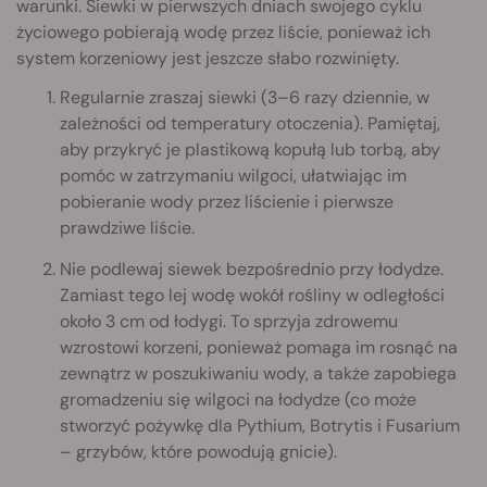
warunki. Siewki w pierwszych dniach swojego cyklu
życiowego pobierają wodę przez liście, ponieważ ich
system korzeniowy jest jeszcze słabo rozwinięty.
Regularnie zraszaj siewki (3–6 razy dziennie, w
zależności od temperatury otoczenia). Pamiętaj,
aby przykryć je plastikową kopułą lub torbą, aby
pomóc w zatrzymaniu wilgoci, ułatwiając im
pobieranie wody przez liścienie i pierwsze
prawdziwe liście.
Nie podlewaj siewek bezpośrednio przy łodydze.
Zamiast tego lej wodę wokół rośliny w odległości
około 3 cm od łodygi. To sprzyja zdrowemu
wzrostowi korzeni, ponieważ pomaga im rosnąć na
zewnątrz w poszukiwaniu wody, a także zapobiega
gromadzeniu się wilgoci na łodydze (co może
stworzyć pożywkę dla Pythium, Botrytis i Fusarium
– grzybów, które powodują gnicie).