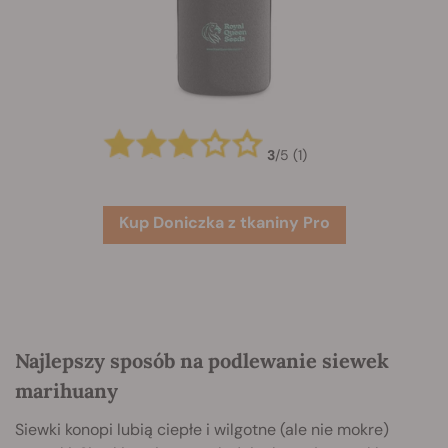
3
/
5
(1)
Kup Doniczka z tkaniny Pro
Najlepszy sposób na podlewanie siewek
marihuany
Siewki konopi lubią ciepłe i wilgotne (ale nie mokre)