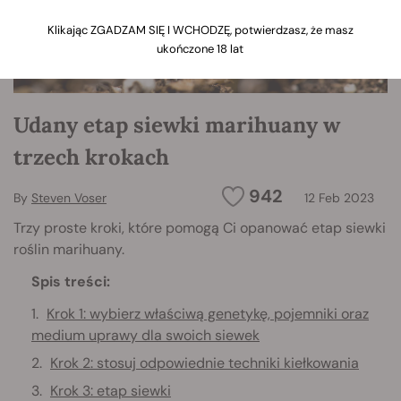
Klikając ZGADZAM SIĘ I WCHODZĘ, potwierdzasz, że masz
ukończone 18 lat
Udany etap siewki marihuany w
trzech krokach
942
By
Steven Voser
12 Feb 2023
Trzy proste kroki, które pomogą Ci opanować etap siewki
roślin marihuany.
Spis treści:
Krok 1: wybierz właściwą genetykę, pojemniki oraz
medium uprawy dla swoich siewek
Krok 2: stosuj odpowiednie techniki kiełkowania
Krok 3: etap siewki