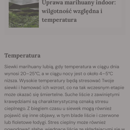
Uprawa marihuany indoor:
wilgotność względna i
temperatura
Temperatura
Siewki marihuany lubią, gdy temperatura w ciągu dnia
wynosi 20–25°C, a w ciągu nocy jest o około 4–5°C
niższa. Wysokie temperatury będą stresować Twoje
siewki i hamować ich wzrost, co na tak wczesnym etapie
może okazać się śmiertelne. Suche liście z zawiniętymi
krawędziami są charakterystyczną oznaką stresu
cieplnego. Z biegiem czasu u siewek mogą również
pojawić się inne objawy, w tym blade liście i czerwone
lub fioletowe łodygi. Stres cieplny może również
powodować słabe, więdnące liście ze składającymi się w