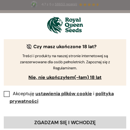
4.7 z 5 z
58653 recenzji
⏳
PROMOCJA 2x1
-
ograniczona czasowo
3d 14h 13m 45s
według Royal Queen Seeds
Poradnik uprawy konopi
Czy masz ukończone 18 lat?
Treści i produkty na naszej stronie internetowej są
zarezerwowane dla osób pełnoletnich. Zapoznaj się z
Przewodnik po uprawie – wyszukiwarka treści
Regulaminem.
Nie, nie ukończyłem(-łam) 18 lat
Akceptuję
ustawienia plików cookie
i
polityka
prywatności
ZGADZAM SIĘ I WCHODZĘ