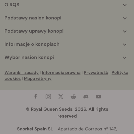
helpful
O RQS
info
Podstawy nasion konopi
Podstawy uprawy konopi
Informacje o konopiach
Wybór nasion konopi
Warunki i zasady
|
Informacja prawna
|
Prywatność
|
Polityka
cookies
|
Mapa witryny
© Royal Queen Seeds, 2026. All rights
reserved
Snorkel Spain SL
- Apartado de Correos nº 146,