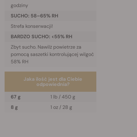
godziny
SUCHO: 58–65% RH
Strefa konserwacji!
BARDZO SUCHO: <55% RH
Zbyt sucho. Nawilż powietrze za
pomocą saszetki kontrolującej wilgoć
58% RH
Jaka ilość jest dla Ciebie
odpowiednia?
67 g
1 lb / 450 g
8 g
1 oz / 28 g