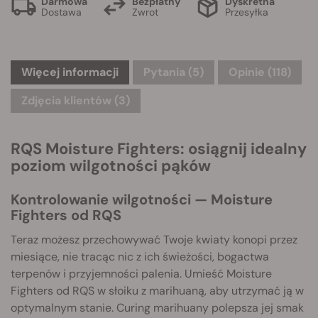
Darmowa
Bezpłatny
Dyskretna
Dostawa
Zwrot
Przesyłka
Więcej informacji
Pytania
(5)
Opinie (118)
Zdjęcia klientów (3)
RQS Moisture Fighters: osiągnij idealny
poziom wilgotności pąków
Kontrolowanie wilgotności — Moisture
Fighters od RQS
Teraz możesz przechowywać Twoje kwiaty konopi przez
miesiące, nie tracąc nic z ich świeżości, bogactwa
terpenów i przyjemności palenia. Umieść Moisture
Fighters od RQS w słoiku z marihuaną, aby utrzymać ją w
optymalnym stanie. Curing marihuany polepsza jej smak