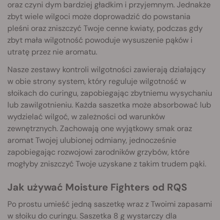
oraz czyni dym bardziej gładkim i przyjemnym. Jednakże
zbyt wiele wilgoci może doprowadzić do powstania
pleśni oraz zniszczyć Twoje cenne kwiaty, podczas gdy
zbyt mała wilgotność powoduje wysuszenie pąków i
utratę przez nie aromatu.
Nasze zestawy kontroli wilgotności zawierają działający
w obie strony system, który reguluje wilgotność w
słoikach do curingu, zapobiegając zbytniemu wysychaniu
lub zawilgotnieniu. Każda saszetka może absorbować lub
wydzielać wilgoć, w zależności od warunków
zewnętrznych. Zachowają one wyjątkowy smak oraz
aromat Twojej ulubionej odmiany, jednocześnie
zapobiegając rozwojowi zarodników grzybów, które
mogłyby zniszczyć Twoje uzyskane z takim trudem pąki.
Jak używać Moisture Fighters od RQS
Po prostu umieść jedną saszetkę wraz z Twoimi zapasami
w słoiku do curingu. Saszetka 8 g wystarczy dla