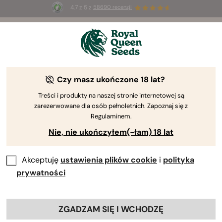
4.7 z 5 z
58690 recenzji
🎁
3 nasiona White Widow Auto
ZA DARMO dla
pierwszych 100 osób, które użyją kodu
AUGUST26 🌿
Czy masz ukończone 18 lat?
Treści i produkty na naszej stronie internetowej są
zarezerwowane dla osób pełnoletnich. Zapoznaj się z
Regulaminem.
Nie, nie ukończyłem(-łam) 18 lat
Akceptuję
ustawienia plików cookie
i
polityka
prywatności
ZGADZAM SIĘ I WCHODZĘ