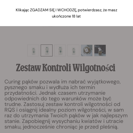
Klikając ZGADZAM SIĘ I WCHODZĘ, potwierdzasz, że masz
ukończone 18 lat
Zestaw Kontroli Wilgotności
Curing pąków pozwala im nabrać wyjątkowego,
pysznego smaku i wydłuża ich termin
przydatności. Jednak czasem utrzymanie
odpowiednich do tego warunków może być
trudne. Zastosuj zestaw kontroli wilgotności od
RQS i osiągnij idealny poziom wilgotności, w sam
raz do utrzymania Twoich pąków w jak najlepszym
stanie. Zapobiegnij wysychaniu kwiatów i utracie
smaku, jednocześnie chroniąc je przed pleśnią.