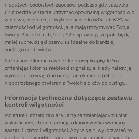
niedużych, osobistych zapasów, podczas gdy saszetka
67 g będzie w stanie utrzymać optymalną wilgotność w o
wiele większym słoju. Wybierz saszetki 58% lub 62%, w
zależności od wilgotności, jaka mają utrzymywać Twoje
kwiaty. Saszetki o stężeniu 62% sprawiają, że pąki będą
mniej suche, dzięki czemu są idealne do bardziej
suchego środowiska.
Każda saszetka ma również fioletową kropkę, która
zmieniając kolor na niebieski sygnalizuje, kiedy należy ją
wymienić. To wygodne narzędzie eliminuje potrzebę
niepotrzebnego otwierania Twoich słoików do curingu.
Informacje techniczne dotyczące zestawu
kontroli wilgotności
Moisture Fighters zawiera kartę ze zmieniającym kolor
wskaźnikiem, która informuje o konieczności wymiany
saszetki kontroli wilgotności. Aby w pełni wykorzystać to
niezbędne narzędzie, najpierw musisz umieścić saszetkę