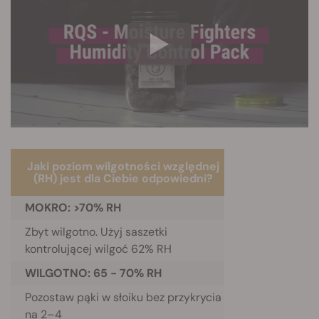
Jaki poziom wilgotności względnej
(RH) jest dla Ciebie odpowiedni?
MOKRO: >70% RH
Zbyt wilgotno. Użyj saszetki
kontrolującej wilgoć 62% RH
WILGOTNO: 65 - 70% RH
Pozostaw pąki w słoiku bez przykrycia
na 2–4