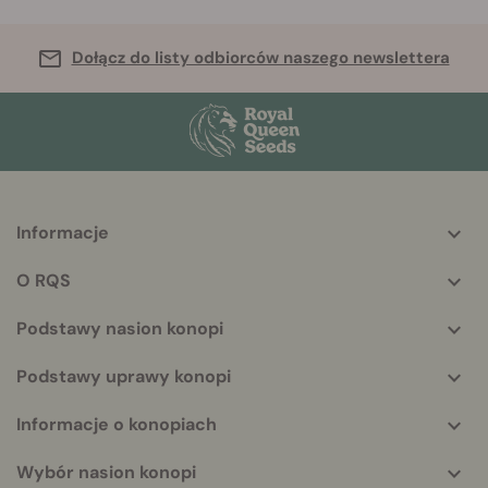
Dołącz do listy odbiorców naszego newslettera
Informacje
More
helpful
O RQS
info
Podstawy nasion konopi
Podstawy uprawy konopi
Informacje o konopiach
Wybór nasion konopi