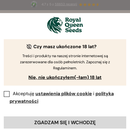
4.7 z 5 z
58653 recenzji
☀️
Summer Sales
: do 50% zniżki
na wybrane produkty ⏤
Kup teraz
🛍️
Czy masz ukończone 18 lat?
Treści i produkty na naszej stronie internetowej są
zarezerwowane dla osób pełnoletnich. Zapoznaj się z
Regulaminem.
Nie, nie ukończyłem(-łam) 18 lat
Akceptuję
ustawienia plików cookie
i
polityka
prywatności
ZGADZAM SIĘ I WCHODZĘ