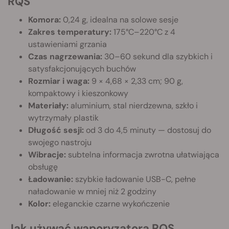
RQS
Komora:
0,24 g, idealna na solowe sesje
Zakres temperatury:
175°C–220°C z 4
ustawieniami grzania
Czas nagrzewania:
30–60 sekund dla szybkich i
satysfakcjonujących buchów
Rozmiar i waga:
9 × 4,68 × 2,33 cm; 90 g,
kompaktowy i kieszonkowy
Materiały:
aluminium, stal nierdzewna, szkło i
wytrzymały plastik
Długość sesji:
od 3 do 4,5 minuty — dostosuj do
swojego nastroju
Wibracje:
subtelna informacja zwrotna ułatwiająca
obsługę
Ładowanie:
szybkie ładowanie USB-C, pełne
naładowanie w mniej niż 2 godziny
Kolor:
eleganckie czarne wykończenie
Jak używać waporyzatora RQS