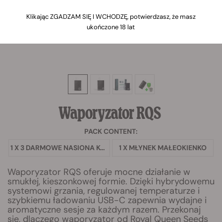
Klikając ZGADZAM SIĘ I WCHODZĘ, potwierdzasz, że masz
ukończone 18 lat
Waporyzator RQS
PACK CONTENT:
1 X 3 DARMOWE NASIONA KONOPI
1 X MŁYNEK MAŁEOKIENKO
Waporyzator RQS oferuje mocne działanie w
smukłej, kieszonkowej formie. Dzięki hybrydowemu
systemowi grzania, regulowanej temperaturze i
szybkiemu ładowaniu USB-C zapewnia wydajne i
aromatyczne sesje za każdym razem. Przekonaj
się, dlaczego waporyzator od Royal Queen Seeds