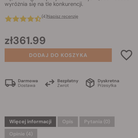
wyróżnia się na tle konkurencji.
(4)
Napisz recenzję
zł361.99
DODAJ DO KOSZYKA
Darmowa
Bezpłatny
Dyskretna
Dostawa
Zwrot
Przesyłka
Więcej informacji
Opis
Pytania
(0)
Opinie (4)