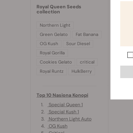
Royal Queen Seeds
collection
Northern Light
Green Gelato
Fat Banana
OG Kush
Sour Diesel
Royal Gorilla
Cookies Gelato
critical
Royal Runtz
HulkBerry
Top 10 Nasiona Konopi
1.
Special Queen 1
2.
Special Kush 1
3.
Northern Light Auto
4.
OG Kush