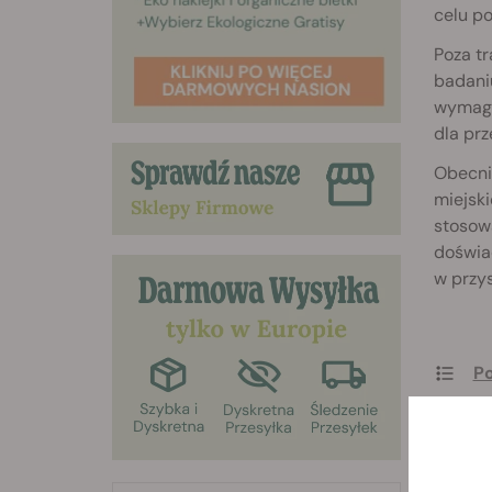
celu p
Poza tr
badaniu
wymaga
dla prz
Obecni
miejski
stosow
doświa
w przys
Po
Do