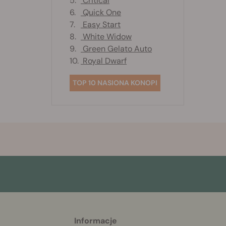
5.
Critical
6.
Quick One
7.
Easy Start
8.
White Widow
9.
Green Gelato Auto
10.
Royal Dwarf
TOP 10 NASIONA KONOPI
More
Informacje
helpful