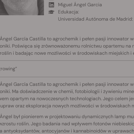
Miguel Ángel Garcia
Edukacja:
Universidad Autónoma de Madrid: 
Ángel García Castilla to agrochemik i pełen pasji innowator w
oniki. Poświęca się zrównoważonemu rolnictwu opartemu na 
roślin i badając nowe możliwości w środowiskach miejskich i
growing”
Ángel García Castilla to agrochemik i pełen pasji innowator w
niki. Ma doświadczenie w chemii, fotobiologii i żywieniu mi
twem opartym na nowoczesnych technologiach. Jego celem jes
 upraw oraz eksploracja nowych możliwości w środowiskach m
 Ángel był pionierem w projektowaniu dynamicznych lamp mul
wzrostu roślin. Jego badania nad wpływem fotonów niebieskich
ia antyoksydantów, antocyjanów i kannabinoidów w uprawach.