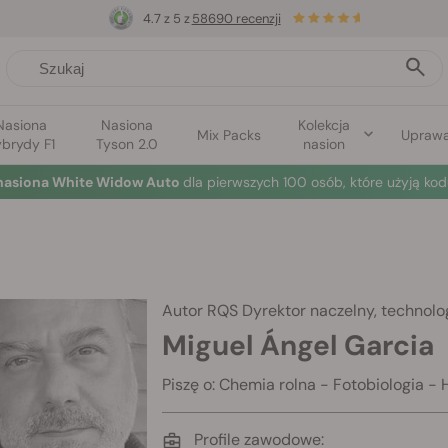
4.7 z 5 z
58690 recenzji
Nasiona
Nasiona
Kolekcja
Mix Packs
Upraw
brydy F1
Tyson 2.0
nasion
nasiona White Widow Auto
dla pierwszych 100 osób, które użyją kod
Autor RQS
Dyrektor naczelny, technol
Miguel Ángel Garcia
Piszę o: Chemia rolna - Fotobiologia 
Profile zawodowe: