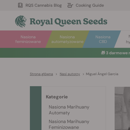
RQS Cannabis Blog
Cooking Guide
Nasiona
Nasiona
Nasiona
feminizowane
automatyzowane
CBD
hy
🎁
3 darmowe 
Strona główna
>
Nasi autorzy
>
Miguel Ángel Garcia
Kategorie
Nasiona Marihuany
Automaty
Nasiona Marihuany
Feminizowane