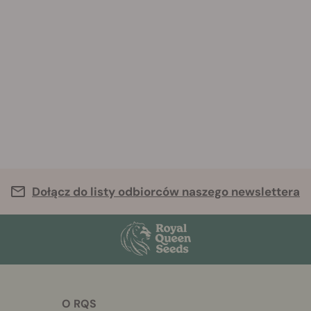
Dołącz do listy odbiorców naszego newslettera
O RQS