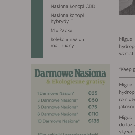
Nasiona Konopi CBD
Nasiona konopi
hybrydy F1
Mix Packs
Miguel 
Kolekcja nasion
marihuany
hydrop
wzrost 
“Keep 
Miguel 
hydropo
rolnic
jakości
Miguel
do faz 
stężen