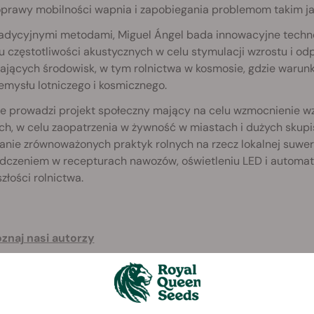
oprawy mobilności wapnia i zapobiegania problemom takim jak
adycyjnymi metodami, Miguel Ángel bada innowacyjne technolo
 częstotliwości akustycznych w celu stymulacji wzrostu i odpo
jących środowisk, w tym rolnictwa w kosmosie, gdzie warunki
emysłu lotniczego i kosmicznego.
e prowadzi projekt społeczny mający na celu wzmocnienie w
ch, w celu zaopatrzenia w żywność w miastach i dużych skupi
anie zrównoważonych praktyk rolnych na rzecz lokalnej suwe
dczeniem w recepturach nawozów, oświetleniu LED i automaty
złości rolnictwa.
znaj nasi autorzy
wiedz się więcej o naszym procesie redakcyjnym