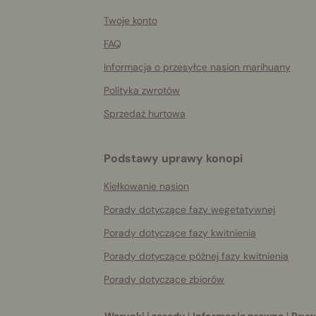
info
Twoje konto
FAQ
Informacja o przesyłce nasion marihuany
Polityka zwrotów
Sprzedaż hurtowa
Podstawy uprawy konopi
Kiełkowanie nasion
Porady dotyczące fazy wegetatywnej
Porady dotyczące fazy kwitnienia
Porady dotyczące późnej fazy kwitnienia
Porady dotyczące zbiorów