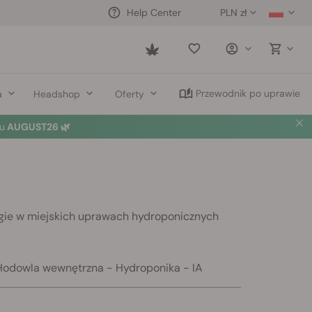
PLN zł
Help Center
Saved
items
Przewodnik po uprawie
a
Headshop
Oferty
u
AUGUST26 🌿
ogie w miejskich uprawach hydroponicznych
- Hodowla wewnętrzna - Hydroponika - IA