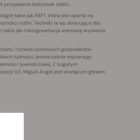
 przypalanie końcówek roślin.
gie takie jak PAFT, która jest oparta na
rności roślin. Techniki te są obiecujące dla
 takie jak mikrograwitacja stanowią wyzwanie
zrostu i rozwoju pionowych gospodarstw
skach ludności, jednocześnie wspierając
renności żywnościowej. Z bogatym
zacji IoT, Miguel Ángel jest wiodącym głosem