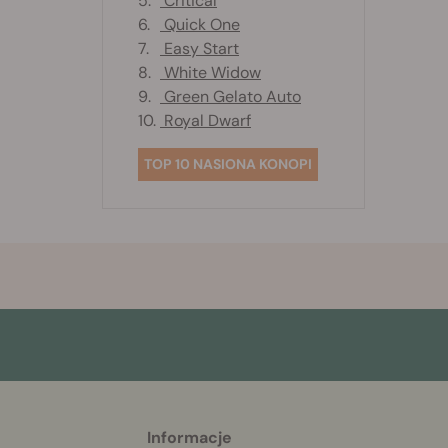
5.
Critical
6.
Quick One
7.
Easy Start
8.
White Widow
9.
Green Gelato Auto
10.
Royal Dwarf
TOP 10 NASIONA KONOPI
More
Informacje
helpful