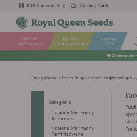
RQS Cannabis Blog
Cooking Guide
Nasiona
Nasiona
Nasiona
feminizowane
automatyzowane
CBD
hy
🎁
3 darmowe 
Strona główna
>
Dołącz do społeczności pasjonatów upraw
Fac
Kategorie
Publ
Nasiona Marihuany
spró
Automaty
skład
Nasiona Marihuany
Poni
Feminizowane