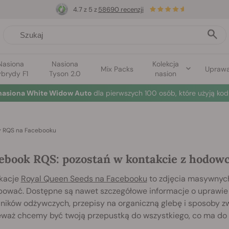
4.7 z 5 z
58690 recenzji
Nasiona
Nasiona
Kolekcja
Mix Packs
Upraw
brydy F1
Tyson 2.0
nasion
nasiona White Widow Auto
dla pierwszych 100 osób, które użyją kod
y RQS na Facebooku
ebook RQS: pozostań w kontakcie z hodowc
ikacje
Royal Queen Seeds na Facebooku
to zdjęcia masywnych 
bować. Dostępne są nawet szczegółowe informacje o uprawie 
ników odżywczych, przepisy na organiczną glebę i sposoby zw
eważ chcemy być twoją przepustką do wszystkiego, co ma do