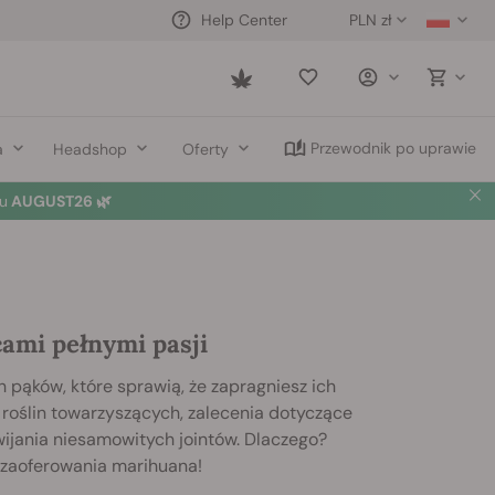
PLN zł
Help Center
Saved
items
Przewodnik po uprawie
a
Headshop
Oferty
u
AUGUST26 🌿
ami pełnymi pasji
pąków, które sprawią, że zapragniesz ich
roślin towarzyszących, zalecenia dotyczące
ijania niesamowitych jointów. Dlaczego?
 zaoferowania marihuana!