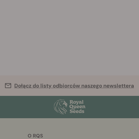
Dołącz do listy odbiorców naszego newslettera
O RQS