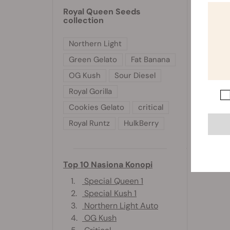
Royal Queen Seeds
collection
Northern Light
Green Gelato
Fat Banana
OG Kush
Sour Diesel
Royal Gorilla
Cookies Gelato
critical
Royal Runtz
HulkBerry
Top 10 Nasiona Konopi
1.
Special Queen 1
2.
Special Kush 1
3.
Northern Light Auto
4.
OG Kush