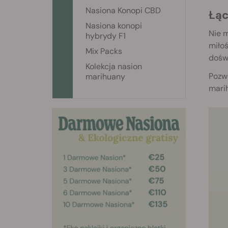
Nasiona Konopi CBD
Łą
Nasiona konopi
Nie m
hybrydy F1
miłoś
Mix Packs
dośw
Kolekcja nasion
Pozwó
marihuany
mari