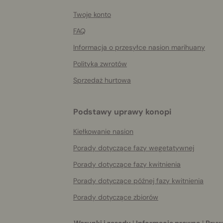
info
Twoje konto
FAQ
Informacja o przesyłce nasion marihuany
Polityka zwrotów
Sprzedaż hurtowa
Podstawy uprawy konopi
Kiełkowanie nasion
Porady dotyczące fazy wegetatywnej
Porady dotyczące fazy kwitnienia
Porady dotyczące późnej fazy kwitnienia
Porady dotyczące zbiorów