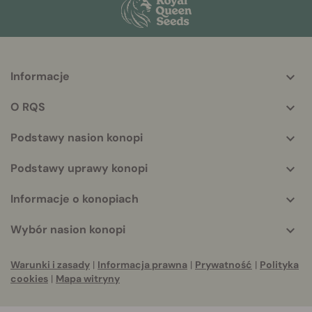
Informacje
More
helpful
O RQS
info
Podstawy nasion konopi
Podstawy uprawy konopi
Informacje o konopiach
Wybór nasion konopi
Warunki i zasady
|
Informacja prawna
|
Prywatność
|
Polityka
cookies
|
Mapa witryny