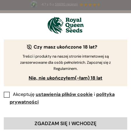
4.7 z 5 z
58690 recenzji
🎁
3 nasiona White Widow Auto
ZA DARMO dla
pierwszych 100 osób, które użyją kodu
AUGUST26 🌿
Czy masz ukończone 18 lat?
Treści i produkty na naszej stronie internetowej są
zarezerwowane dla osób pełnoletnich. Zapoznaj się z
Regulaminem.
Nie, nie ukończyłem(-łam) 18 lat
Akceptuję
ustawienia plików cookie
i
polityka
prywatności
ZGADZAM SIĘ I WCHODZĘ