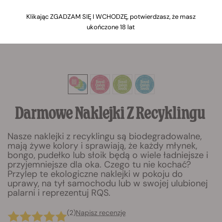
Klikając ZGADZAM SIĘ I WCHODZĘ, potwierdzasz, że masz
ukończone 18 lat
Darmowe Naklejki Z Recyklingu
Nasze naklejki z recyklingu są biodegradowalne,
mają żywe kolory i sprawiają, że każdy młynek,
bongo, pudełko lub słoik będą o wiele ładniejsze i
przyjemniejsze dla oka. Czego tu nie kochać?
Przylep te ekologiczne naklejki w pokoju do
uprawy, na tył samochodu lub w swojej ulubionej
palarni i reprezentuj RQS.
(2)
Napisz recenzję