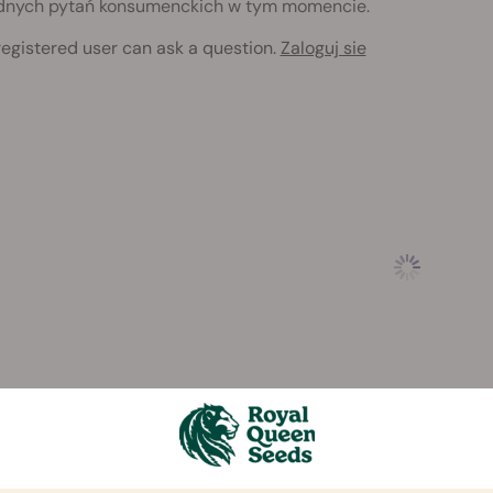
dnych pytań konsumenckich w tym momencie.
registered user can ask a question.
Zaloguj sie