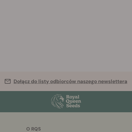
Dołącz do listy odbiorców naszego newslettera
O RQS