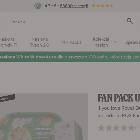
4.7 z 5 z
58690 recenzji
Nasiona
Nasiona
Kolekcja
Mix Packs
Upraw
brydy F1
Tyson 2.0
nasion
nasiona White Widow Auto
dla pierwszych 100 osób, które użyją kod
FAN PACK 
If you love Royal 
incredible RQS Fan
(7