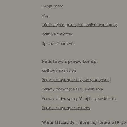
More
helpful
Twoje konto
info
FAQ
Informacja o przesyłce nasion marihuany
Polityka zwrotów
Sprzedaż hurtowa
Podstawy uprawy konopi
Kiełkowanie nasion
Porady dotyczące fazy wegetatywnej
Porady dotyczące fazy kwitnienia
Porady dotyczące późnej fazy kwitnienia
Porady dotyczące zbiorów
Warunki i zasady
|
Informacja prawna
|
Pryw