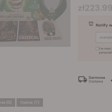
zł223.9
Notify w
I've rea
personal
Darmowa
Dostawa
nia
(0)
Opinie (7)