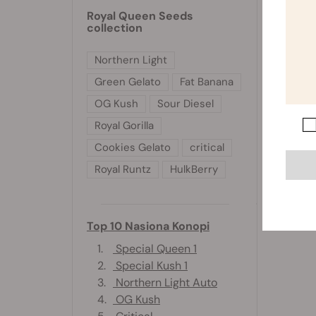
Royal Queen Seeds
collection
Northern Light
Green Gelato
Fat Banana
OG Kush
Sour Diesel
Royal Gorilla
Cookies Gelato
critical
Royal Runtz
HulkBerry
Top 10 Nasiona Konopi
1.
Special Queen 1
2.
Special Kush 1
3.
Northern Light Auto
4.
OG Kush