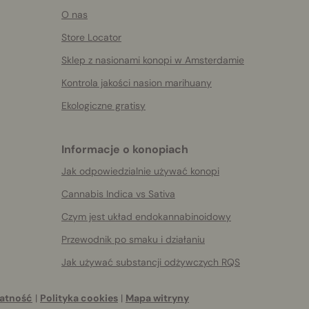
O nas
Store Locator
Sklep z nasionami konopi w Amsterdamie
Kontrola jakości nasion marihuany
Ekologiczne gratisy
Informacje o konopiach
Jak odpowiedzialnie używać konopi
Cannabis Indica vs Sativa
Czym jest układ endokannabinoidowy
Przewodnik po smaku i działaniu
Jak używać substancji odżywczych RQS
atność
|
Polityka cookies
|
Mapa witryny