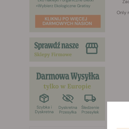
Ża
Only 