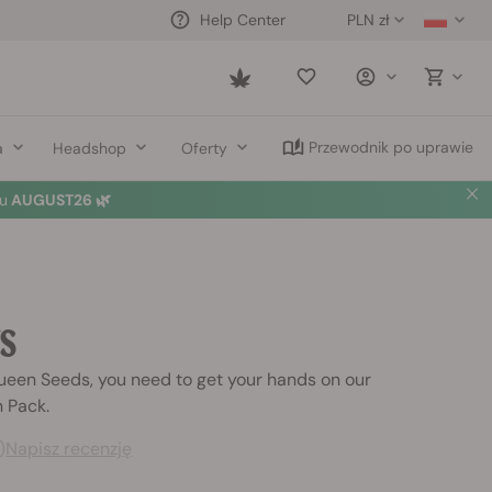
PLN zł
Help Center
Saved
items
Przewodnik po uprawie
a
Headshop
Oferty
u
AUGUST26 🌿
US
Queen Seeds, you need to get your hands on our
 Pack.
)
Napisz recenzję