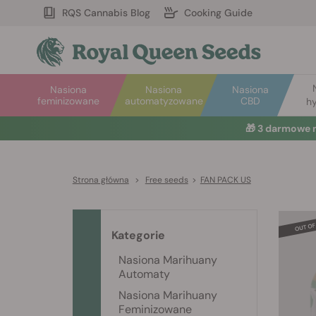
RQS Cannabis Blog
Cooking Guide
Nasiona
Nasiona
Nasiona
feminizowane
automatyzowane
CBD
hy
🎁
3 darmowe 
Strona główna
>
Free seeds
>
FAN PACK US
Kategorie
Nasiona Marihuany
Automaty
Nasiona Marihuany
Feminizowane