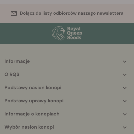
Dołącz do listy odbiorców naszego newslettera
Informacje
More
helpful
O RQS
info
Podstawy nasion konopi
Podstawy uprawy konopi
Informacje o konopiach
Wybór nasion konopi