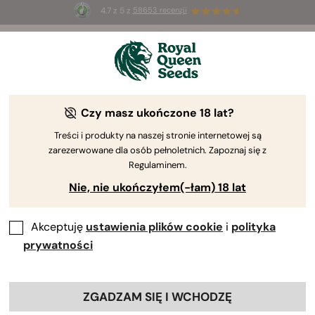
4.7 z 5 z
58653 recenzji
☀️
Summer Sales
: do 50% zniżki
na wybrane produkty ⏤
Kup teraz
🛍️
Czy masz ukończone 18 lat?
Treści i produkty na naszej stronie internetowej są
zarezerwowane dla osób pełnoletnich. Zapoznaj się z
Regulaminem.
Nie, nie ukończyłem(-łam) 18 lat
Akceptuję
ustawienia plików cookie
i
polityka
prywatności
ZGADZAM SIĘ I WCHODZĘ