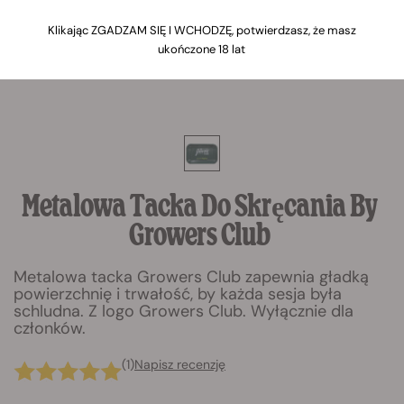
Klikając ZGADZAM SIĘ I WCHODZĘ, potwierdzasz, że masz
ukończone 18 lat
Metalowa Tacka Do Skręcania By
Growers Club
Metalowa tacka Growers Club zapewnia gładką
powierzchnię i trwałość, by każda sesja była
schludna. Z logo Growers Club. Wyłącznie dla
członków.
(1)
Napisz recenzję