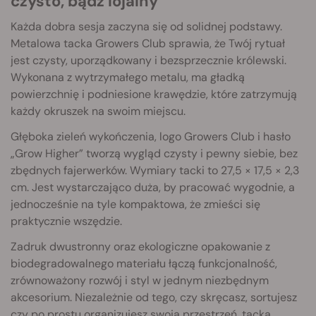
czysto, bądź lojalny
Każda dobra sesja zaczyna się od solidnej podstawy.
Metalowa tacka Growers Club sprawia, że Twój rytuał
jest czysty, uporządkowany i bezsprzecznie królewski.
Wykonana z wytrzymałego metalu, ma gładką
powierzchnię i podniesione krawędzie, które zatrzymują
każdy okruszek na swoim miejscu.
Głęboka zieleń wykończenia, logo Growers Club i hasło
„Grow Higher” tworzą wygląd czysty i pewny siebie, bez
zbędnych fajerwerków. Wymiary tacki to 27,5 × 17,5 × 2,3
cm. Jest wystarczająco duża, by pracować wygodnie, a
jednocześnie na tyle kompaktowa, że zmieści się
praktycznie wszędzie.
Zadruk dwustronny oraz ekologiczne opakowanie z
biodegradowalnego materiału łączą funkcjonalność,
zrównoważony rozwój i styl w jednym niezbędnym
akcesorium. Niezależnie od tego, czy skręcasz, sortujesz
czy po prostu organizujesz swoją przestrzeń, tacka