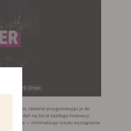
ów cannabis, idealnie przygotowując je do
iejszych zadań na liście każdego hodowcy.
ajważniejsze — minimalizuje ryzyko wystąpienia