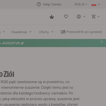
PLN zł
Help Center
Saved
items
Przewodnik po uprawie
a
Headshop
Oferty
u
AUGUST26 🌿
 Ziół
 RQS pąki zawieszone są w powietrzu, co
 równomierne suszenie. Dzięki temu jest to
ądzenie dla każdego hodowcy cannabis. Po
cy, jaką włożyłeś w proces uprawy, suszenie jest
m usuwania nadmiaru wody z kwiatów, chroni