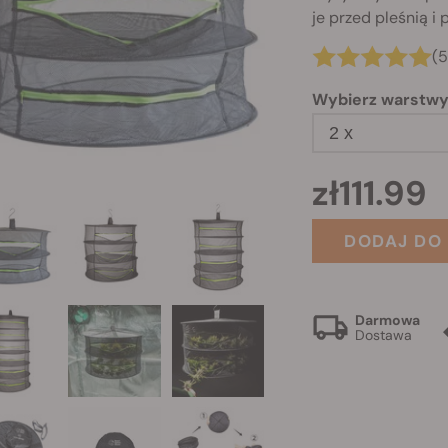
je przed pleśnią i
(
Wybierz warstw
2 x
zł111.99
DODAJ DO
Darmowa
Dostawa