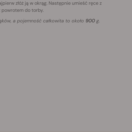
ajpierw złóż ją w okrąg. Następnie umieść ręce z
 z powrotem do torby.
ków, a pojemność całkowita to około
900
g.