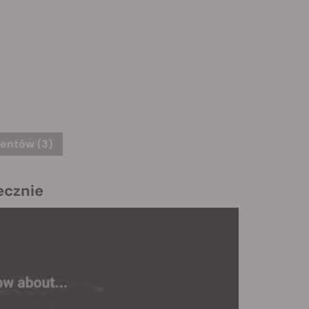
ientów (3)
ecznie