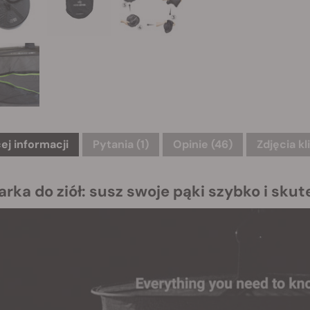
ej informacji
Pytania
(1)
Opinie (46)
Zdjęcia kl
rka do ziół: susz swoje pąki szybko i skut