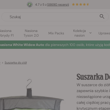
4.7 z 5 z
58690 recenzji
Nasiona
Nasiona
Kolekcja
Mix Packs
Upraw
brydy F1
Tyson 2.0
nasion
nasiona White Widow Auto
dla pierwszych 100 osób, które użyją kod
y
>
Suszarka do ziół
Suszarka Do
W suszarce do ziół
zapewnia szybkie i
niezastąpione urz
całej ciężkiej pra
krytycznym etape