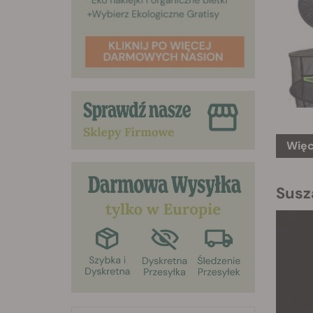
Więc
Susza