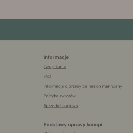
Informacje
More
helpful
Twoje konto
info
FAQ
Informacja o przesyłce nasion marihuany
Polityka zwrotów
Sprzedaż hurtowa
Podstawy uprawy konopi