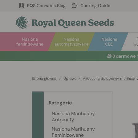
RQS Cannabis Blog
Cooking Guide
Nasiona
Nasiona
Nasiona
feminizowane
automatyzowane
CBD
hy
🎁
3 darmowe 
Strona główna
>
Uprawa
>
Akcesoria do uprawy marihuan
Kategorie
Nasiona Marihuany
Automaty
Nasiona Marihuany
Feminizowane