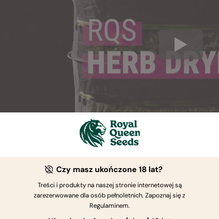
Czy masz ukończone 18 lat?
a do ziół Royal Queen Seeds usuwa większość wilgoci z kwiat
Treści i produkty na naszej stronie internetowej są
 konserwacji. Suszenie cannabis pozostaje jednym z najważn
zarezerwowane dla osób pełnoletnich. Zapoznaj się z
a smak marihuany, sprawia, że dym jest mniej ostry i — co n
Regulaminem.