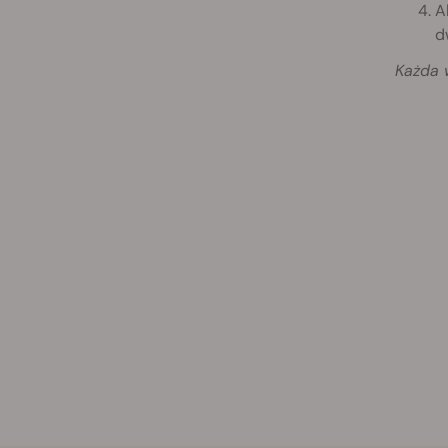
A
d
Każda 