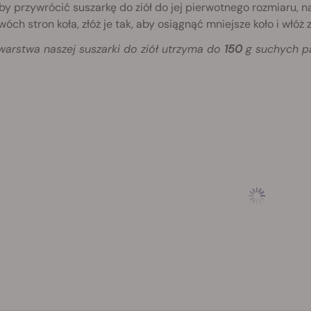
by przywrócić suszarkę do ziół do jej pierwotnego rozmiaru, n
wóch stron koła, złóż je tak, aby osiągnąć mniejsze koło i włóż
warstwa naszej suszarki do ziół utrzyma do
150
g suchych pą