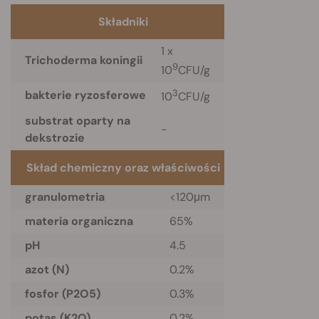
Składniki
1 x
Trichoderma koningii
9
10
CFU/g
3
bakterie ryzosferowe
10
CFU/g
substrat oparty na
-
dekstrozie
Skład chemiczny oraz właściwości
granulometria
<120μm
materia organiczna
65%
pH
4.5
azot (N)
0.2%
fosfor (P2O5)
0.3%
potas (K2O)
0.2%