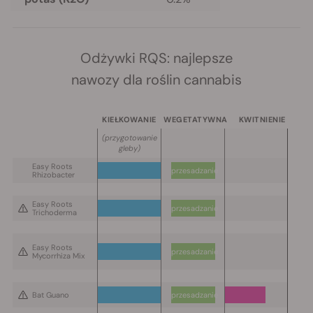
Odżywki RQS: najlepsze
nawozy dla roślin cannabis
KIEŁKOWANIE
WEGETATYWNA
KWITNIENIE
(
przygotowanie
gleby
)
Easy Roots
przesadzanie
Rhizobacter
Easy Roots
przesadzanie
Trichoderma
Easy Roots
przesadzanie
Mycorrhiza Mix
Bat Guano
przesadzanie