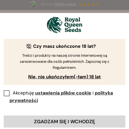
4.7 z 5 z
58690 recenzji
🎁
3 nasiona White Widow Auto
ZA DARMO dla
pierwszych 100 osób, które użyją kodu
AUGUST26 🌿
Czy masz ukończone 18 lat?
Treści i produkty na naszej stronie internetowej są
zarezerwowane dla osób pełnoletnich. Zapoznaj się z
Regulaminem.
Nie, nie ukończyłem(-łam) 18 lat
Akceptuję
ustawienia plików cookie
i
polityka
prywatności
ZGADZAM SIĘ I WCHODZĘ