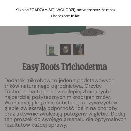
Klikając ZGADZAM SIĘ I WCHODZĘ, potwierdzasz, że masz
ukończone 18 lat
Easy Roots Trichoderma
Dodatek mikrobów to jeden z podstawowych
trików naturalnego ogrodnictwa. Grzyby
Trichoderma to jedne z najlepiej zbadanych i
najbardziej pożytecznych mikroorganizmów.
Wzmacniają krążenie substancji odżywczych w
glebie, zwiększają odporność roślin na choroby
oraz aktywnie zwalczają patogeny w glebie. Dodaj
ten proszek do swojego arsenału dla optymalnych
rezultatów każdej uprawy.