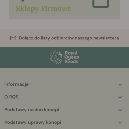
Dołącz do listy odbiorców naszego newslettera
Informacje
More
helpful
O RQS
info
Podstawy nasion konopi
Podstawy uprawy konopi