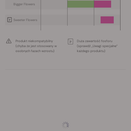
Bigger Flowers
Sweeter Flowers
Produkt niekompatybilny
Duża zawartość fosforu
(chyba że jest stosowany w
(sprawdź „Uwagi specjalne”
osobnych fazach wzrostu)
każdego produktu)