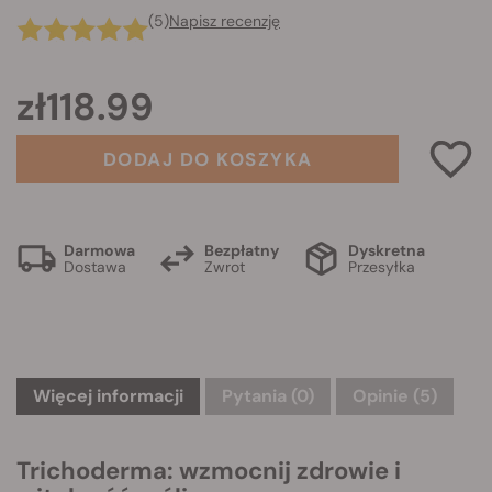
(5)
Napisz recenzję
zł118.99
DODAJ DO KOSZYKA
Darmowa
Bezpłatny
Dyskretna
Dostawa
Zwrot
Przesyłka
Więcej informacji
Pytania
(0)
Opinie (5)
Trichoderma: wzmocnij zdrowie i