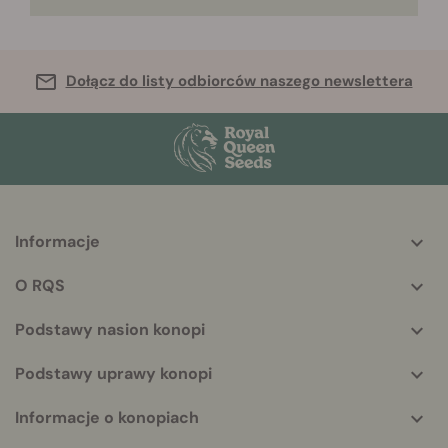
Dołącz do listy odbiorców naszego newslettera
Informacje
More
helpful
O RQS
info
Podstawy nasion konopi
Podstawy uprawy konopi
Informacje o konopiach