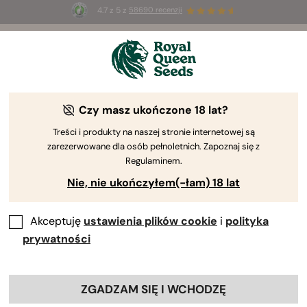
4.7 z 5 z
58690 recenzji
🎁
3 nasiona White Widow Auto
ZA DARMO dla
pierwszych 100 osób, które użyją kodu
AUGUST26 🌿
Czy masz ukończone 18 lat?
Treści i produkty na naszej stronie internetowej są
zarezerwowane dla osób pełnoletnich. Zapoznaj się z
Regulaminem.
Nie, nie ukończyłem(-łam) 18 lat
Akceptuję
ustawienia plików cookie
i
polityka
prywatności
ZGADZAM SIĘ I WCHODZĘ