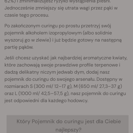
62%) i zminimalizujesz ryzyko wystąpienia pleśni.
Jednocześnie zmniejszy się utrata wagi przez pąki w
czasie tego procesu.
Po zakończonym curingu po prostu przetrzyj swój
pojemnik alkoholem izopropylowym (albo solidnie
wyszoruj go w zlewie) i już będzie gotowy na następną
partię pąków.
Jeśli chcesz uzyskać jak najbardziej aromatyczne kwiaty,
które zachowają swoje prawdziwe profile terpenowe i
dadzą delikatny niczym jedwab dym, dodaj nasz
pojemnik do curingu do swojego arsenału. Dostępny w
rozmiarach S (300 ml/ 12–17 g), M (650 ml/ 27,3–37 g)
oraz L (1000 ml/ 42,5–57,5 g), nasz pojemnik do curingu
jest odpowiedni dla każdego hodowcy.
Który
Pojemnik do curingu
jest dla Ciebie
najlepszy?