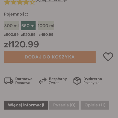
(11)
Napisz recenzję
Pojemność
:
300 ml
650 ml
1000 ml
zł103.99
zł120.99
zł150.99
zł120.99
DODAJ DO KOSZYKA
Darmowa
Bezpłatny
Dyskretna
Dostawa
Zwrot
Przesyłka
Więcej informacji
Pytania
(0)
Opinie (11)