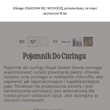
Klikając ZGADZAM SIĘ I WCHODZĘ, potwierdzasz, że masz
ukończone 18 lat
+ 2
Pojemnik Do Curingu
Pojemnik do curingu Royal Queen Seeds pomaga
wyeliminować ryzyko powstania pleśni, utrwala
terpeny oraz pomaga w rozkładzie chlorofilu, aby
zapewnić jak najsmaczniejsze i najdelikatniejsze
pąki. Ponieważ nie przepuszcza światła i jest
hermetycznie zamykany, jest alternatywą dla
tradycyjnych szklanych opcji. Jest dostępny w
różnych rozmiarach.