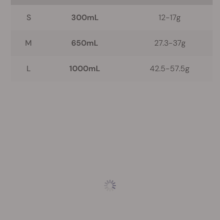
S
300mL
12-17g
M
650mL
27.3-37g
L
1000mL
42.5-57.5g