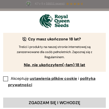
4.7 z 5 z
58653 recenzji
☀️
Summer Sales
: do 50% zniżki
na wybrane produkty ⏤
Kup teraz
🛍️
Czy masz ukończone 18 lat?
Treści i produkty na naszej stronie internetowej są
zarezerwowane dla osób pełnoletnich. Zapoznaj się z
Regulaminem.
Nie, nie ukończyłem(-łam) 18 lat
Akceptuję
ustawienia plików cookie
i
polityka
prywatności
ZGADZAM SIĘ I WCHODZĘ