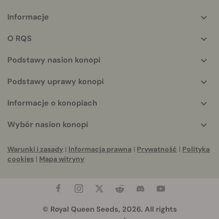
Informacje
More
helpful
O RQS
info
Podstawy nasion konopi
Podstawy uprawy konopi
Informacje o konopiach
Wybór nasion konopi
Warunki i zasady
|
Informacja prawna
|
Prywatność
|
Polityka
cookies
|
Mapa witryny
© Royal Queen Seeds, 2026. All rights