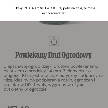
Klikając ZGADZAM SIĘ I WCHODZĘ, potwierdzasz, że masz
ukończone 18 lat
Powlekany Drut Ogrodowy
Ulepsz swój ogród dzięki drutowi powlekanemu
plastikiem o średnicy 1,4 mm. Zielony drut o
długości 10 m jest mocny, elastyczny i odporny na
rdzę, idealny do podpierania roślin, ogrodzeń i
projektów DIY. Trwały, wygodny w użyciu i
dyskretny w ogrodzie.