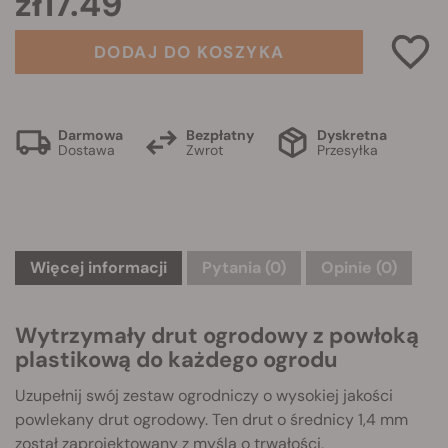
zł17.49
DODAJ DO KOSZYKA
Darmowa
Bezpłatny
Dyskretna
Dostawa
Zwrot
Przesyłka
Więcej informacji
Pytania
(0)
Opinie (0)
Wytrzymały drut ogrodowy z powłoką
plastikową do każdego ogrodu
Uzupełnij swój zestaw ogrodniczy o wysokiej jakości
powlekany drut ogrodowy. Ten drut o średnicy 1,4 mm
został zaprojektowany z myślą o trwałości,