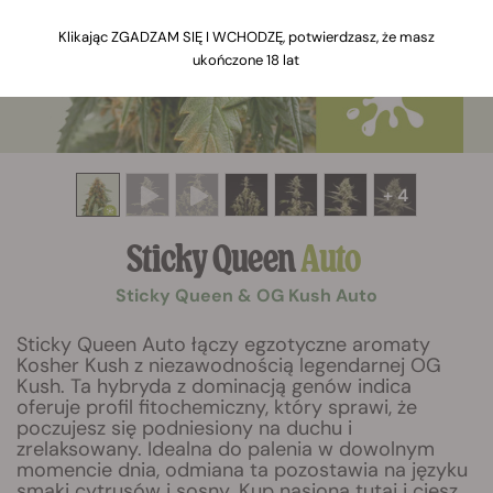
Klikając ZGADZAM SIĘ I WCHODZĘ, potwierdzasz, że masz
ukończone 18 lat
+ 4
Sticky Queen
Auto
Sticky Queen & OG Kush Auto
Sticky Queen Auto łączy egzotyczne aromaty
Kosher Kush z niezawodnością legendarnej OG
Kush. Ta hybryda z dominacją genów indica
oferuje profil fitochemiczny, który sprawi, że
poczujesz się podniesiony na duchu i
zrelaksowany. Idealna do palenia w dowolnym
momencie dnia, odmiana ta pozostawia na języku
smaki cytrusów i sosny. Kup nasiona tutaj i ciesz