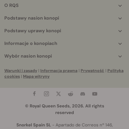
helpful
O RQS
info
Podstawy nasion konopi
Podstawy uprawy konopi
Informacje o konopiach
Wybór nasion konopi
Warunki i zasady
|
Informacja prawna
|
Prywatność
|
Polityka
cookies
|
Mapa witryny
© Royal Queen Seeds, 2026. All rights
reserved
Snorkel Spain SL
- Apartado de Correos nº 146,