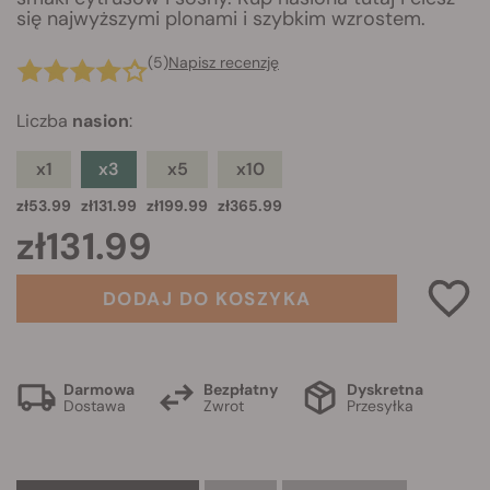
się najwyższymi plonami i szybkim wzrostem.
(5)
Napisz recenzję
Liczba
nasion
:
x1
x3
x5
x10
zł53.99
zł131.99
zł199.99
zł365.99
zł131.99
DODAJ DO KOSZYKA
Darmowa
Bezpłatny
Dyskretna
Dostawa
Zwrot
Przesyłka