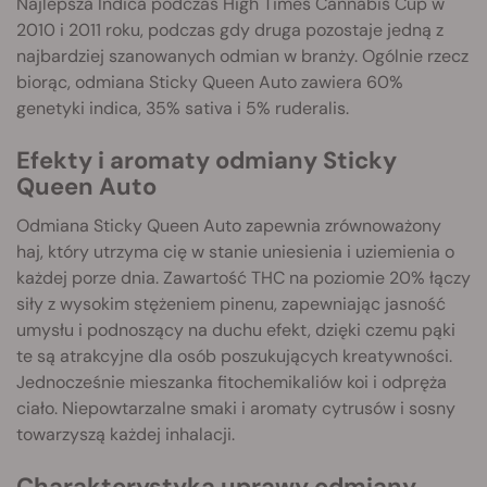
Najlepsza Indica podczas High Times Cannabis Cup w
2010 i 2011 roku, podczas gdy druga pozostaje jedną z
najbardziej szanowanych odmian w branży. Ogólnie rzecz
biorąc, odmiana Sticky Queen Auto zawiera 60%
genetyki indica, 35% sativa i 5% ruderalis.
Efekty i aromaty odmiany Sticky
Queen Auto
Odmiana Sticky Queen Auto zapewnia zrównoważony
haj, który utrzyma cię w stanie uniesienia i uziemienia o
każdej porze dnia. Zawartość THC na poziomie 20% łączy
siły z wysokim stężeniem pinenu, zapewniając jasność
umysłu i podnoszący na duchu efekt, dzięki czemu pąki
te są atrakcyjne dla osób poszukujących kreatywności.
Jednocześnie mieszanka fitochemikaliów koi i odpręża
ciało. Niepowtarzalne smaki i aromaty cytrusów i sosny
towarzyszą każdej inhalacji.
Charakterystyka uprawy odmiany