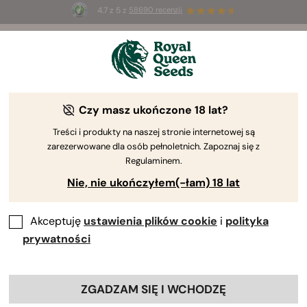
4.7 z 5 z
58690 recenzji
🎁
3 nasiona White Widow Auto
ZA DARMO dla
pierwszych 100 osób, które użyją kodu
AUGUST26 🌿
Czy masz ukończone 18 lat?
Treści i produkty na naszej stronie internetowej są
zarezerwowane dla osób pełnoletnich. Zapoznaj się z
Regulaminem.
Nie, nie ukończyłem(-łam) 18 lat
Akceptuję
ustawienia plików cookie
i
polityka
prywatności
ZGADZAM SIĘ I WCHODZĘ