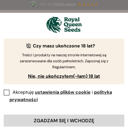
4.7 z 5 z
58690 recenzji
🎁
3 nasiona White Widow Auto
ZA DARMO dla
pierwszych 100 osób, które użyją kodu
AUGUST26 🌿
Czy masz ukończone 18 lat?
-50%
Treści i produkty na naszej stronie internetowej są
zarezerwowane dla osób pełnoletnich. Zapoznaj się z
Regulaminem.
Nie, nie ukończyłem(-łam) 18 lat
Akceptuję
ustawienia plików cookie
i
polityka
prywatności
ZGADZAM SIĘ I WCHODZĘ