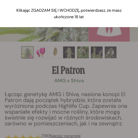
Klikając ZGADZAM SIĘ I WCHODZĘ, potwierdzasz, że masz
ukończone 18 lat
+ 3
El Patron
AMG x Shiva
Łącząc genetykę AMG i Shiva, nasiona konopi El
Patron dają początek hybrydzie, która została
wyróżniona podczas Highlife Cup. Zapewnia ona
wspaniałe efekty i mocne rośliny, które mogą
świetnie się rozwijać w różnych środowiskach,
zarówno w pomieszczeniach, jak i na zewnątrz.
(118)
Napisz recenzję