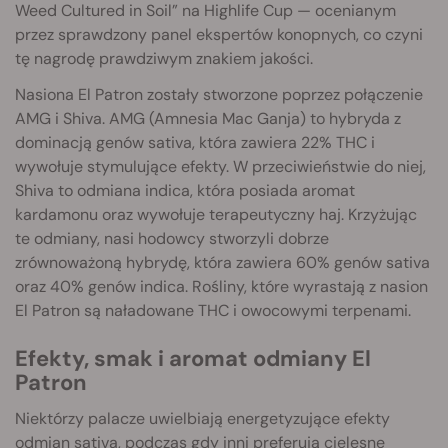
Weed Cultured in Soil” na Highlife Cup — ocenianym
przez sprawdzony panel ekspertów konopnych, co czyni
tę nagrodę prawdziwym znakiem jakości.
Nasiona El Patron zostały stworzone poprzez połączenie
AMG i Shiva. AMG (Amnesia Mac Ganja) to hybryda z
dominacją genów sativa, która zawiera 22% THC i
wywołuje stymulujące efekty. W przeciwieństwie do niej,
Shiva to odmiana indica, która posiada aromat
kardamonu oraz wywołuje terapeutyczny haj. Krzyżując
te odmiany, nasi hodowcy stworzyli dobrze
zrównoważoną hybrydę, która zawiera 60% genów sativa
oraz 40% genów indica. Rośliny, które wyrastają z nasion
El Patron są naładowane THC i owocowymi terpenami.
Efekty, smak i aromat odmiany El
Patron
Niektórzy palacze uwielbiają energetyzujące efekty
odmian sativa, podczas gdy inni preferują cielesne