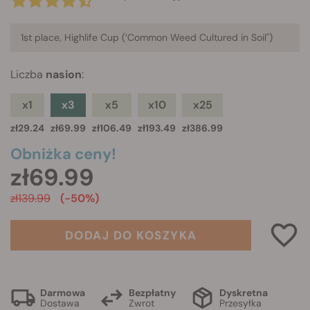
1st place, Highlife Cup (‘
Common Weed Cultured in Soil"
)
Liczba
nasion
:
x1
x3
x5
x10
x25
zł29.24
zł69.99
zł106.49
zł193.49
zł386.99
Obniżka ceny!
zł69.99
zł139.99
(-50%)
DODAJ DO KOSZYKA
Darmowa
Bezpłatny
Dyskretna
Dostawa
Zwrot
Przesyłka