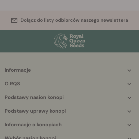
Dołącz do listy odbiorców naszego newslettera
Informacje
More
helpful
O RQS
info
Podstawy nasion konopi
Podstawy uprawy konopi
Informacje o konopiach
Wybór nasion konopi