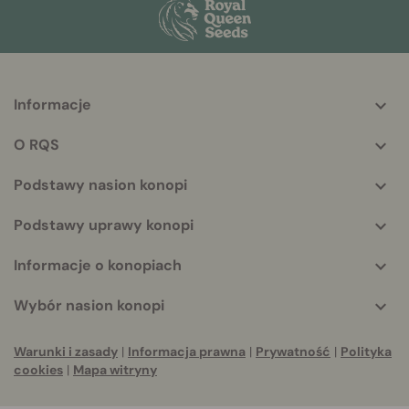
Informacje
More
helpful
O RQS
info
Podstawy nasion konopi
Podstawy uprawy konopi
Informacje o konopiach
Wybór nasion konopi
Warunki i zasady
|
Informacja prawna
|
Prywatność
|
Polityka
cookies
|
Mapa witryny