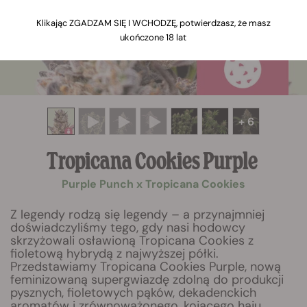
Klikając ZGADZAM SIĘ I WCHODZĘ, potwierdzasz, że masz
ukończone 18 lat
+ 6
Tropicana Cookies Purple
Purple Punch x Tropicana Cookies
Z legendy rodzą się legendy – a przynajmniej
doświadczyliśmy tego, gdy nasi hodowcy
skrzyżowali osławioną Tropicana Cookies z
fioletową hybrydą z najwyższej półki.
Przedstawiamy Tropicana Cookies Purple, nową
feminizowaną supergwiazdę zdolną do produkcji
pysznych, fioletowych pąków, dekadenckich
aromatów i zrównoważonego, kojącego haju.