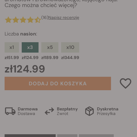
Czego można chcieć więcej?
(16)
Napisz recenzję
Liczba
nasion
:
x1
x3
x5
x10
zł51.99
zł124.99
zł189.99
zł344.99
zł124.99
DODAJ DO KOSZYKA
Darmowa
Bezpłatny
Dyskretna
Dostawa
Zwrot
Przesyłka