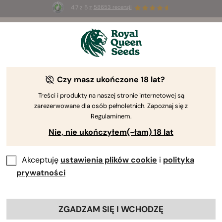
4.7 z 5 z
58653 recenzji
☀️
Summer Sales
: do 50% zniżki
na wybrane produkty ⏤
Kup teraz
🛍️
Czy masz ukończone 18 lat?
Treści i produkty na naszej stronie internetowej są
zarezerwowane dla osób pełnoletnich. Zapoznaj się z
Regulaminem.
Nie, nie ukończyłem(-łam) 18 lat
Akceptuję
ustawienia plików cookie
i
polityka
prywatności
ZGADZAM SIĘ I WCHODZĘ