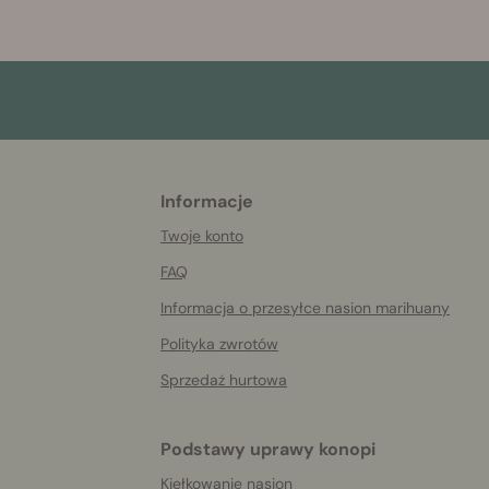
Informacje
More
helpful
Twoje konto
info
FAQ
Informacja o przesyłce nasion marihuany
Polityka zwrotów
Sprzedaż hurtowa
Podstawy uprawy konopi
Kiełkowanie nasion