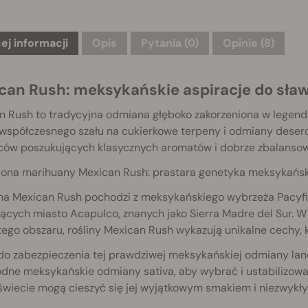
ej informacji
Opis
Pytania
(0)
Opinie (8)
can Rush: meksykańskie aspiracje do sła
n Rush to tradycyjna odmiana głęboko zakorzeniona w legenda
współczesnego szału na cukierkowe terpeny i odmiany deser
ów poszukujących klasycznych aromatów i dobrze zbalansow
iona marihuany Mexican Rush: prastara genetyka meksykańsk
a Mexican Rush pochodzi z meksykańskiego wybrzeża Pacyfik
ących miasto Acapulco, znanych jako Sierra Madre del Sur. W
tego obszaru, rośliny Mexican Rush wykazują unikalne cechy, 
do zabezpieczenia tej prawdziwej meksykańskiej odmiany lan
odne meksykańskie odmiany sativa, aby wybrać i ustabilizowa
świecie mogą cieszyć się jej wyjątkowym smakiem i niezwykł