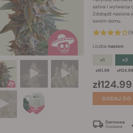
sativa i wytwarza
Zdobądź nasiona j
swoim domu.
(9
Liczba
nasion
:
x1
x3
zł51.99
zł124.9
zł124.99
DODAJ DO
Darmowa
Dostawa