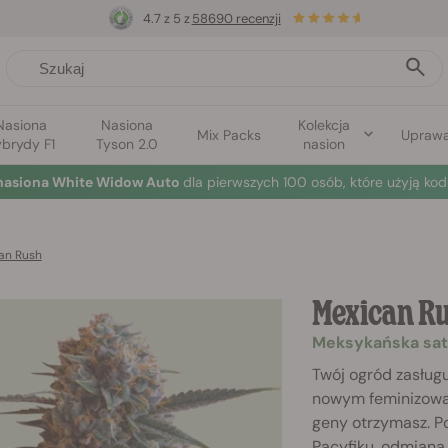
4.7 z 5 z
58690 recenzji
Nasiona
Nasiona
Kolekcja
Mix Packs
Upraw
brydy F1
Tyson 2.0
nasion
nasiona White Widow Auto
dla pierwszych 100 osób, które użyją kod
an Rush
Mexican R
Meksykańska sat
Twój ogród zasług
nowym feminizowa
geny otrzymasz. 
Pacyfiku, odmiana