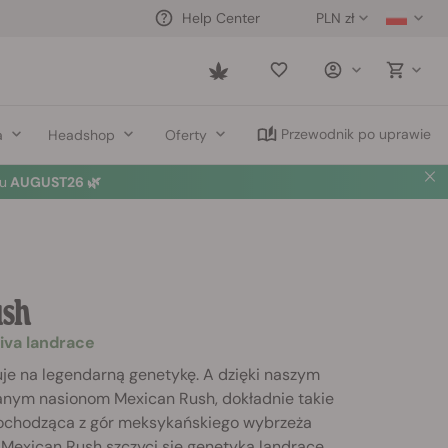
PLN zł
Help Center
Saved
items
Przewodnik po uprawie
a
Headshop
Oferty
u
AUGUST26 🌿
ush
iva landrace
uje na legendarną genetykę. A dzięki naszym
nym nasionom Mexican Rush, dokładnie takie
Pochodząca z gór meksykańskiego wybrzeża
 Mexican Rush szczyci się genetyką landrace