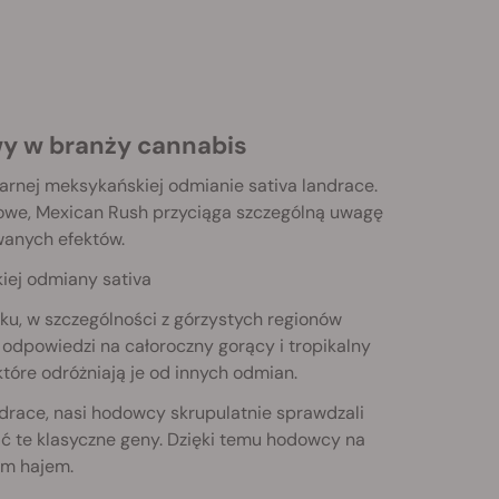
wy w branży cannabis
rnej meksykańskiej odmianie sativa landrace.
owe, Mexican Rush przyciąga szczególną uwagę
anych efektów.
iej odmiany sativa
u, w szczególności z górzystych regionów
 odpowiedzi na całoroczny gorący i tropikalny
które odróżniają je od innych odmian.
drace, nasi hodowcy skrupulatnie sprawdzali
ć te klasyczne geny. Dzięki temu hodowcy na
ym hajem.