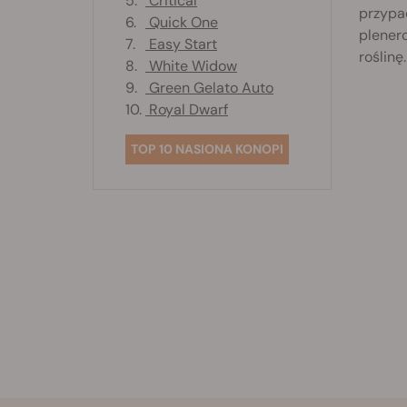
5.
Critical
przypa
6.
Quick One
plenero
7.
Easy Start
roślinę.
8.
White Widow
9.
Green Gelato Auto
10.
Royal Dwarf
TOP 10 NASIONA KONOPI