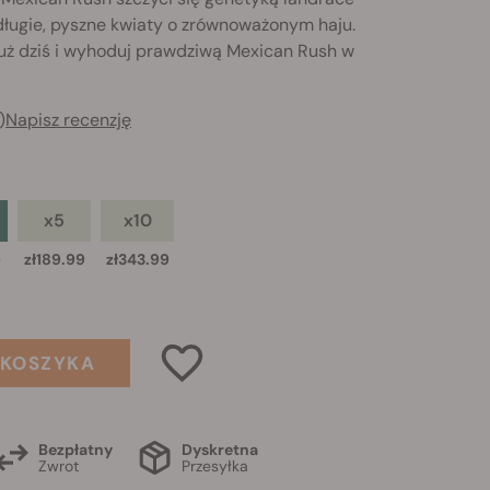
 długie, pyszne kwiaty o zrównoważonym haju.
uż dziś i wyhoduj prawdziwą Mexican Rush w
)
Napisz recenzję
x5
x10
9
zł189.99
zł343.99
 KOSZYKA
Bezpłatny
Dyskretna
Zwrot
Przesyłka