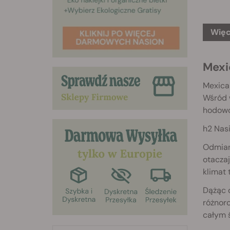
Więc
Mexi
Mexica
Wśród 
hodowc
h2 Nas
Odmian
otaczaj
klimat 
Dążąc 
różnor
całym 