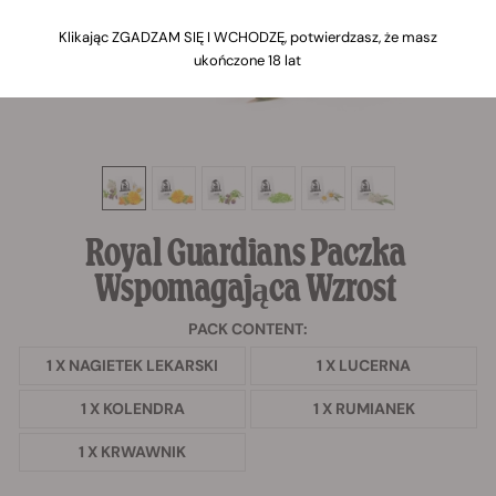
Klikając ZGADZAM SIĘ I WCHODZĘ, potwierdzasz, że masz
ukończone 18 lat
Royal Guardians Paczka
Wspomagająca Wzrost
PACK CONTENT:
1 X NAGIETEK LEKARSKI
1 X LUCERNA
1 X KOLENDRA
1 X RUMIANEK
1 X KRWAWNIK