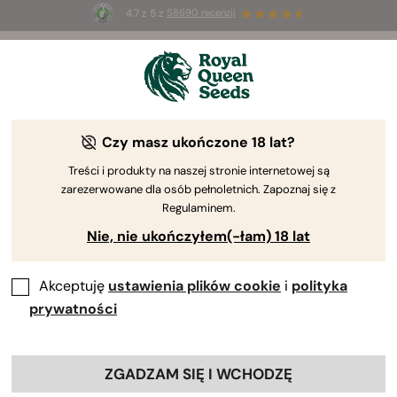
4.7 z 5 z
58690 recenzji
🎁
3 nasiona White Widow Auto
ZA DARMO dla
pierwszych 100 osób, które użyją kodu
AUGUST26 🌿
Czy masz ukończone 18 lat?
Treści i produkty na naszej stronie internetowej są
zarezerwowane dla osób pełnoletnich. Zapoznaj się z
Regulaminem.
Nie, nie ukończyłem(-łam) 18 lat
Akceptuję
ustawienia plików cookie
i
polityka
prywatności
ZGADZAM SIĘ I WCHODZĘ