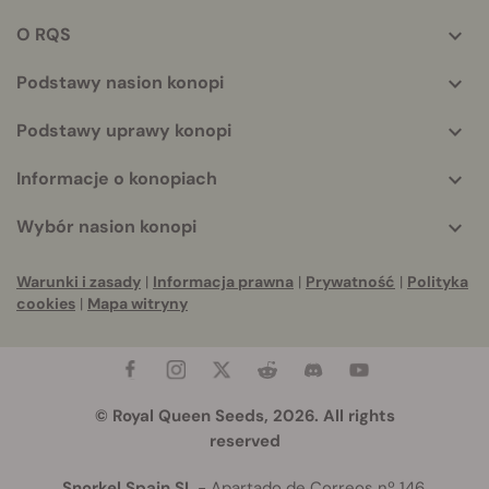
helpful
O RQS
info
Podstawy nasion konopi
Podstawy uprawy konopi
Informacje o konopiach
Wybór nasion konopi
Warunki i zasady
|
Informacja prawna
|
Prywatność
|
Polityka
cookies
|
Mapa witryny
© Royal Queen Seeds, 2026. All rights
reserved
Snorkel Spain SL
- Apartado de Correos nº 146,