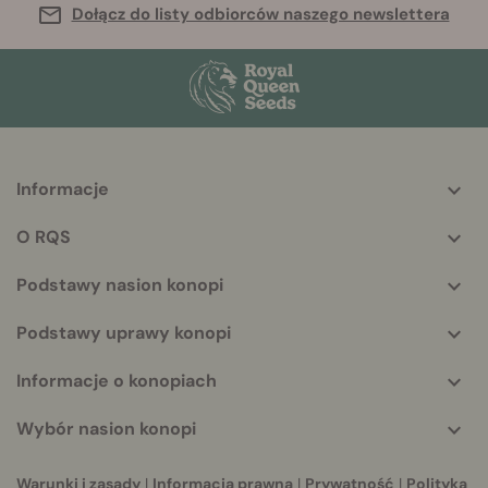
Dołącz do listy odbiorców naszego newslettera
Informacje
More
helpful
O RQS
info
Podstawy nasion konopi
Podstawy uprawy konopi
Informacje o konopiach
Wybór nasion konopi
Warunki i zasady
|
Informacja prawna
|
Prywatność
|
Polityka