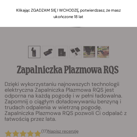
Klikając ZGADZAM SIĘ I WCHODZĘ, potwierdzasz, że masz
ukończone 18 lat
Zapalniczka Plazmowa RQS
Dzięki wykorzystaniu najnowszych technologii
elektryczna Zapalniczka Plazmowa RQS jest
odporna na każdą pogodę i w pełni ładowalna.
Zapomnij o ciągłym doładowywaniu benzyną i
trudach odpalenia w wietrzną pogodę.
Zapalniczka Plazmowa RQS pozwoli Ci odpalać z
łatwością przez lata.
(17)
Napisz recenzję