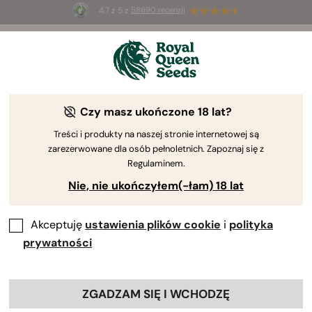
4.7 z 5 z
58690 recenzji
🎁
3 nasiona White Widow Auto
ZA DARMO dla
pierwszych 100 osób, które użyją kodu
AUGUST26 🌿
Czy masz ukończone 18 lat?
Treści i produkty na naszej stronie internetowej są
zarezerwowane dla osób pełnoletnich. Zapoznaj się z
Regulaminem.
Nie, nie ukończyłem(-łam) 18 lat
Akceptuję
ustawienia plików cookie
i
polityka
prywatności
ZGADZAM SIĘ I WCHODZĘ