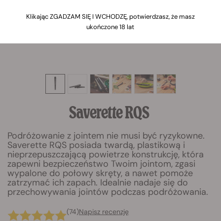
Klikając ZGADZAM SIĘ I WCHODZĘ, potwierdzasz, że masz
ukończone 18 lat
Saverette RQS
Podróżowanie z jointem nie musi być ryzykowne.
Saverette RQS posiada twardą, plastikową i
nieprzepuszczającą powietrze konstrukcję, która
zapewni bezpieczeństwo Twoim jointom, zgasi
wypalone do połowy skręty, a nawet pomoże
zatrzymać ich zapach. Idealnie nadaje się do
przechowywania jointów podczas podróżowania.
(74)
Napisz recenzję