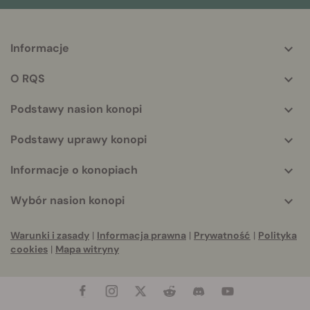
Informacje
More
helpful
O RQS
info
Podstawy nasion konopi
Podstawy uprawy konopi
Informacje o konopiach
Wybór nasion konopi
Warunki i zasady
|
Informacja prawna
|
Prywatność
|
Polityka
cookies
|
Mapa witryny