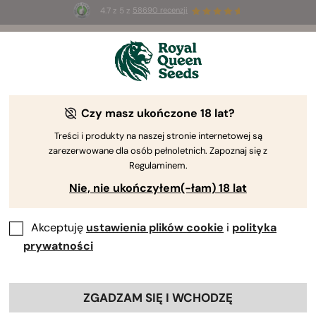
4.7 z 5 z
58690 recenzji
🎁
3 nasiona White Widow Auto
ZA DARMO dla
pierwszych 100 osób, które użyją kodu
AUGUST26 🌿
Czy masz ukończone 18 lat?
Treści i produkty na naszej stronie internetowej są
zarezerwowane dla osób pełnoletnich. Zapoznaj się z
Regulaminem.
Nie, nie ukończyłem(-łam) 18 lat
Akceptuję
ustawienia plików cookie
i
polityka
prywatności
ZGADZAM SIĘ I WCHODZĘ