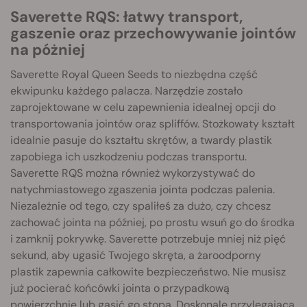
Saverette RQS: łatwy transport,
gaszenie oraz przechowywanie jointów
na póżniej
Saverette Royal Queen Seeds to niezbędna część
ekwipunku każdego palacza. Narzędzie zostało
zaprojektowane w celu zapewnienia idealnej opcji do
transportowania jointów oraz spliffów. Stożkowaty kształt
idealnie pasuje do kształtu skrętów, a twardy plastik
zapobiega ich uszkodzeniu podczas transportu.
Saverette RQS można również wykorzystywać do
natychmiastowego zgaszenia jointa podczas palenia.
Niezależnie od tego, czy spaliłeś za dużo, czy chcesz
zachować jointa na później, po prostu wsuń go do środka
i zamknij pokrywkę. Saverette potrzebuje mniej niż pięć
sekund, aby ugasić Twojego skręta, a żaroodporny
plastik zapewnia całkowite bezpieczeństwo. Nie musisz
już pocierać końcówki jointa o przypadkową
powierzchnię lub gasić go stopą. Doskonale przylegająca