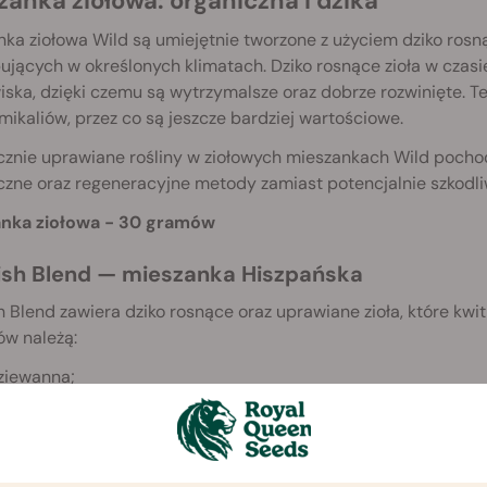
zanka ziołowa: organiczna i dzika
ka ziołowa Wild są umiejętnie tworzone z użyciem dziko rosn
jących w określonych klimatach. Dziko rosnące zioła w czasi
ska, dzięki czemu są wytrzymalsze oraz dobrze rozwinięte. T
mikaliów, przez co są jeszcze bardziej wartościowe.
znie uprawiane rośliny w ziołowych mieszankach Wild pochod
iczne oraz regeneracyjne metody zamiast potencjalnie szkod
nka ziołowa - 30 gramów
ish Blend — mieszanka Hiszpańska
 Blend zawiera dziko rosnące oraz uprawiane zioła, które kw
ów należą:
ziewanna;
załwia;
óża;
umianek;
ukrecja;