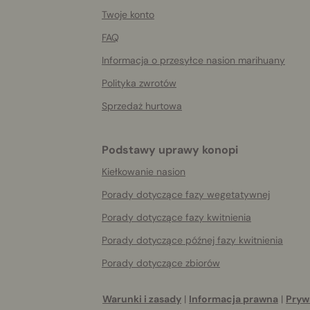
More
helpful
Twoje konto
info
FAQ
Informacja o przesyłce nasion marihuany
Polityka zwrotów
Sprzedaż hurtowa
Podstawy uprawy konopi
Kiełkowanie nasion
Porady dotyczące fazy wegetatywnej
Porady dotyczące fazy kwitnienia
Porady dotyczące późnej fazy kwitnienia
Porady dotyczące zbiorów
Warunki i zasady
|
Informacja prawna
|
Pryw