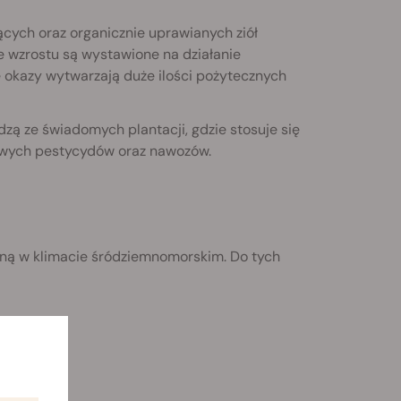
ących oraz organicznie uprawianych ziół
e wzrostu są wystawione na działanie
e okazy wytwarzają duże ilości pożytecznych
zą ze świadomych plantacji, gdzie stosuje się
liwych pestycydów oraz nawozów.
itną w klimacie śródziemnomorskim. Do tych