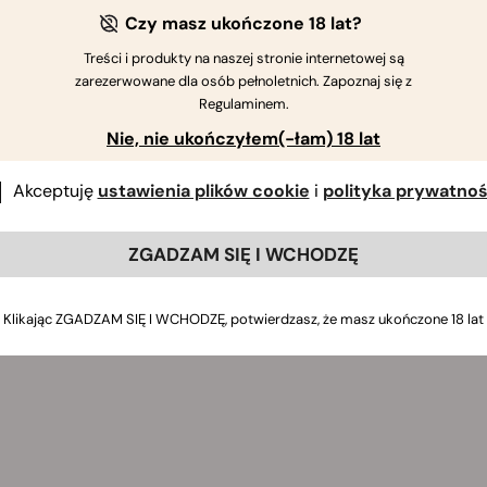
alwa;
Czy masz ukończone 18 lat?
ęczennica;
Treści i produkty na naszej stronie internetowej są
agietek.
zarezerwowane dla osób pełnoletnich. Zapoznaj się z
Regulaminem.
e te zioła zapewniają bogate, ziemiste i słodkie smaki oraz m
Nie, nie ukończyłem(-łam) 18 lat
Akceptuję
ustawienia plików cookie
i
polityka prywatnoś
ZGADZAM SIĘ I WCHODZĘ
Klikając ZGADZAM SIĘ I WCHODZĘ, potwierdzasz, że masz ukończone 18 lat