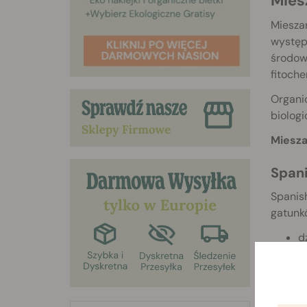
Mies
Mieszan
występu
środowi
fitoche
Organic
biolog
Miesza
Span
Spanish
gatunk
d
s
r
r
l