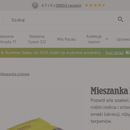
4.7 z 5 z
58653 recenzji
Nasiona
Nasiona
Kolekcja
Mix Packs
Upraw
brydy F1
Tyson 2.0
nasion
☀️
Summer Sales
: do 50% zniżki na wybrane produkty ⏤
Kup teraz
🛍️
Mieszanka ziołowa
Mieszanka
Pozwól sile szałwi
roślin indica i zr
smaki lukrecji, ró
terpenów.