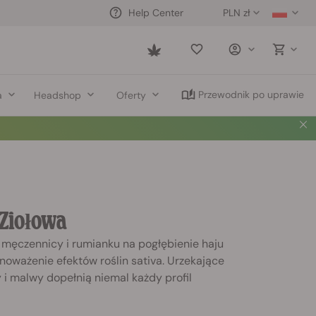
PLN zł
Help Center
Saved
items
Przewodnik po uprawie
a
Headshop
Oferty
 Ziołowa
i, męczennicy i rumianku na pogłębienie haju
ównoważenie efektów roślin sativa. Urzekające
ży i malwy dopełnią niemal każdy profil