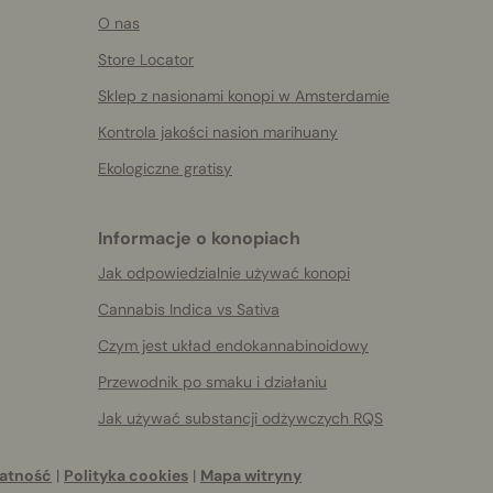
O nas
Store Locator
Sklep z nasionami konopi w Amsterdamie
Kontrola jakości nasion marihuany
Ekologiczne gratisy
Informacje o konopiach
Jak odpowiedzialnie używać konopi
Cannabis Indica vs Sativa
Czym jest układ endokannabinoidowy
Przewodnik po smaku i działaniu
Jak używać substancji odżywczych RQS
atność
|
Polityka cookies
|
Mapa witryny