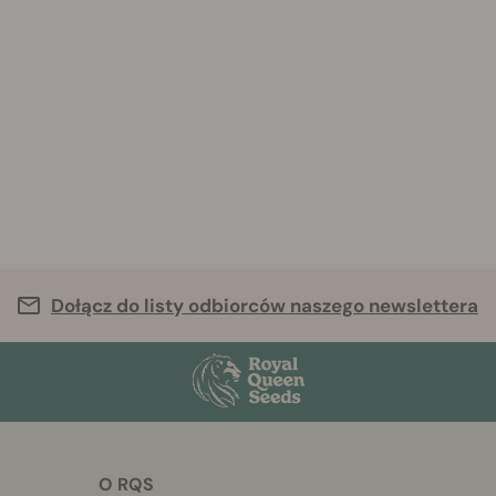
Dołącz do listy odbiorców naszego newslettera
O RQS