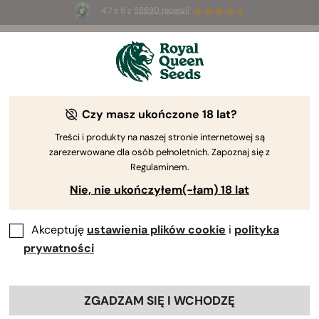
4.7 z 5 z
58690 recenzji
🎁
3 nasiona White Widow Auto
ZA DARMO dla
pierwszych 100 osób, które użyją kodu
AUGUST26 🌿
Czy masz ukończone 18 lat?
Treści i produkty na naszej stronie internetowej są
zarezerwowane dla osób pełnoletnich. Zapoznaj się z
Regulaminem.
Nie, nie ukończyłem(-łam) 18 lat
Akceptuję
ustawienia plików cookie
i
polityka
prywatności
ZGADZAM SIĘ I WCHODZĘ