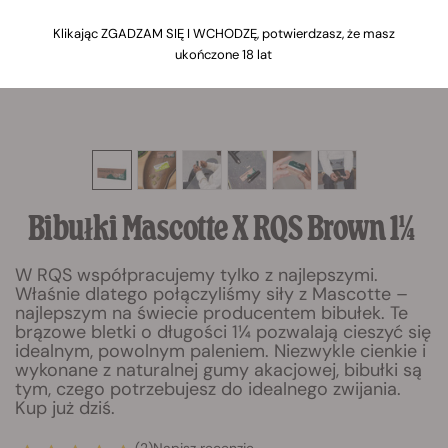
Klikając ZGADZAM SIĘ I WCHODZĘ, potwierdzasz, że masz
ukończone 18 lat
Bibułki Mascotte X RQS Brown 1¼
W RQS współpracujemy tylko z najlepszymi.
Właśnie dlatego połączyliśmy siły z Mascotte –
najlepszym na świecie producentem bibułek. Te
brązowe bletki o długości 1¼ pozwalają cieszyć się
idealnym, powolnym paleniem. Niezwykle cienkie i
wykonane z naturalnej gumy akacjowej, bibułki są
tym, czego potrzebujesz do idealnego zwijania.
Kup już dziś.