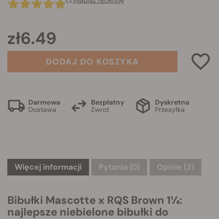
(2)
Napisz recenzję
zł6.49
DODAJ DO KOSZYKA
Darmowa
Bezpłatny
Dyskretna
Dostawa
Zwrot
Przesyłka
Więcej informacji
Pytania
(0)
Opinie (2)
Bibułki Mascotte x RQS Brown 1¼:
najlepsze niebielone bibułki do