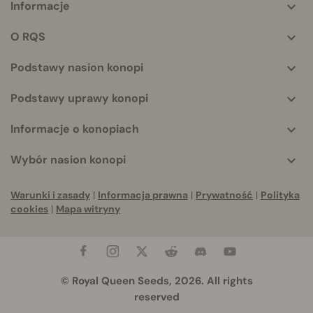
Informacje
More
helpful
O RQS
info
Podstawy nasion konopi
Podstawy uprawy konopi
Informacje o konopiach
Wybór nasion konopi
Warunki i zasady
|
Informacja prawna
|
Prywatność
|
Polityka
cookies
|
Mapa witryny
© Royal Queen Seeds, 2026. All rights
reserved